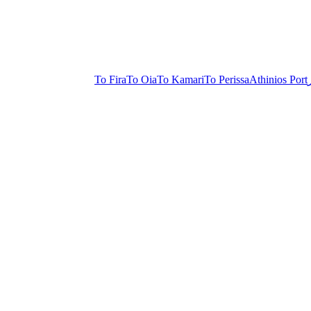
To Fira
To Oia
To Kamari
To Perissa
Athinios Port