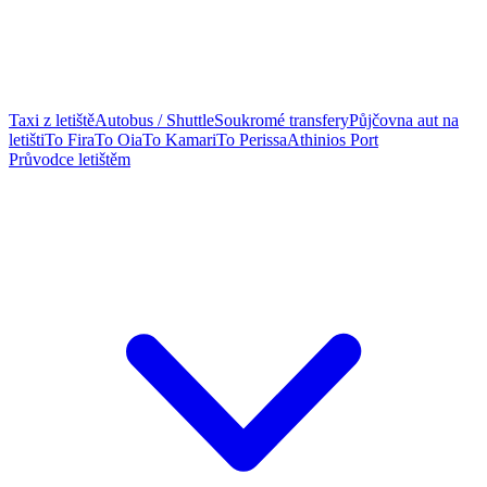
Taxi z letiště
Autobus / Shuttle
Soukromé transfery
Půjčovna aut na
letišti
To Fira
To Oia
To Kamari
To Perissa
Athinios Port
Průvodce letištěm