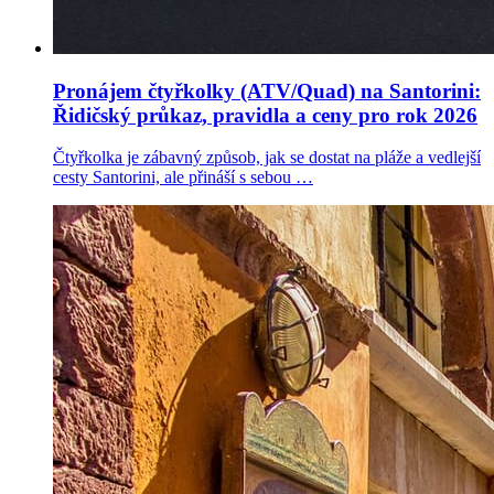
Pronájem čtyřkolky (ATV/Quad) na Santorini:
Řidičský průkaz, pravidla a ceny pro rok 2026
Čtyřkolka je zábavný způsob, jak se dostat na pláže a vedlejší
cesty Santorini, ale přináší s sebou …