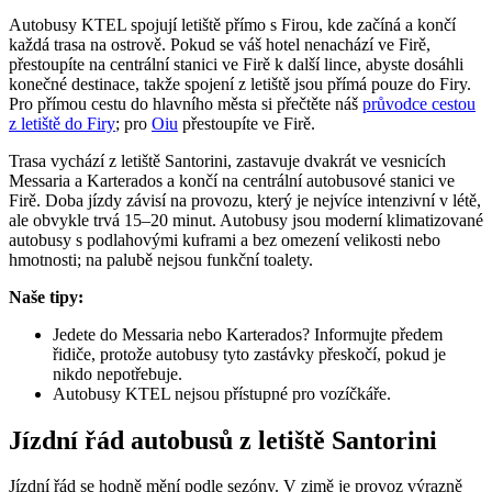
Autobusy KTEL spojují letiště přímo s Firou, kde začíná a končí
každá trasa na ostrově. Pokud se váš hotel nenachází ve Firě,
přestoupíte na centrální stanici ve Firě k další lince, abyste dosáhli
konečné destinace, takže spojení z letiště jsou přímá pouze do Firy.
Pro přímou cestu do hlavního města si přečtěte náš
průvodce cestou
z letiště do Firy
; pro
Oiu
přestoupíte ve Firě.
Trasa vychází z letiště Santorini, zastavuje dvakrát ve vesnicích
Messaria a Karterados a končí na centrální autobusové stanici ve
Firě. Doba jízdy závisí na provozu, který je nejvíce intenzivní v létě,
ale obvykle trvá 15–20 minut. Autobusy jsou moderní klimatizované
autobusy s podlahovými kuframi a bez omezení velikosti nebo
hmotnosti; na palubě nejsou funkční toalety.
Naše tipy:
Jedete do Messaria nebo Karterados? Informujte předem
řidiče, protože autobusy tyto zastávky přeskočí, pokud je
nikdo nepotřebuje.
Autobusy KTEL nejsou přístupné pro vozíčkáře.
Jízdní řád autobusů z letiště Santorini
Jízdní řád se hodně mění podle sezóny. V zimě je provoz výrazně