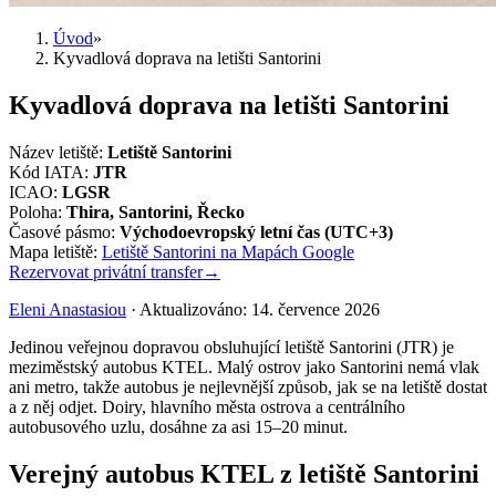
Úvod
»
Kyvadlová doprava na letišti Santorini
Kyvadlová doprava na letišti Santorini
Název letiště
:
Letiště Santorini
Kód IATA
:
JTR
ICAO
:
LGSR
Poloha
:
Thira, Santorini, Řecko
Časové pásmo
:
Východoevropský letní čas (UTC+3)
Mapa letiště
:
Letiště Santorini na Mapách Google
Rezervovat privátní transfer
→
Eleni Anastasiou
·
Aktualizováno
:
14. července 2026
Jedinou veřejnou dopravou obsluhující letiště Santorini (JTR) je
meziměstský autobus KTEL. Malý ostrov jako Santorini nemá vlak
ani metro, takže autobus je nejlevnější způsob, jak se na letiště dostat
a z něj odjet. Doiry, hlavního města ostrova a centrálního
autobusového uzlu, dosáhne za asi 15–20 minut.
Verejný autobus KTEL z letiště Santorini