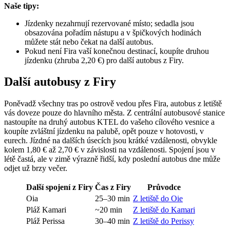
Naše tipy:
Jízdenky nezahrnují rezervované místo; sedadla jsou
obsazována pořadím nástupu a v špičkových hodinách
můžete stát nebo čekat na další autobus.
Pokud není Fira vaší konečnou destinací, koupíte druhou
jízdenku (zhruba 2,20 €) pro další autobus z Firy.
Další autobusy z Firy
Poněvadž všechny tras po ostrově vedou přes Fira, autobus z letiště
vás doveze pouze do hlavního města. Z centrální autobusové stanice
nastoupíte na druhý autobus KTEL do vašeho cílového vesnice a
koupíte zvláštní jízdenku na palubě, opět pouze v hotovosti, v
eurech. Jízdné na dalších úsecích jsou krátké vzdálenosti, obvykle
kolem 1,80 € až 2,70 € v závislosti na vzdálenosti. Spojení jsou v
létě častá, ale v zimě výrazně řidší, kdy poslední autobus dne může
odjet už brzy večer.
Další spojení z Firy
Čas z Firy
Průvodce
Oia
25–30 min
Z letiště do Oie
Pláž Kamari
~20 min
Z letiště do Kamari
Pláž Perissa
30–40 min
Z letiště do Perissy