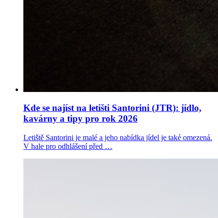
Kde se najíst na letišti Santorini (JTR): jídlo,
kavárny a tipy pro rok 2026
Letiště Santorini je malé a jeho nabídka jídel je také omezená.
V hale pro odhlášení před …