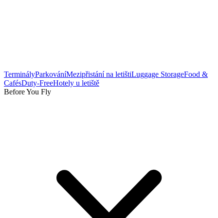
Terminály
Parkování
Mezipřistání na letišti
Luggage Storage
Food &
Cafés
Duty-Free
Hotely u letiště
Before You Fly