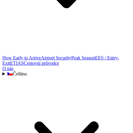
How Early to Arrive
Airport Security
Peak Season
EES / Entry-
Exit
ETIAS
Cestovní průvodce
O nás
Čeština