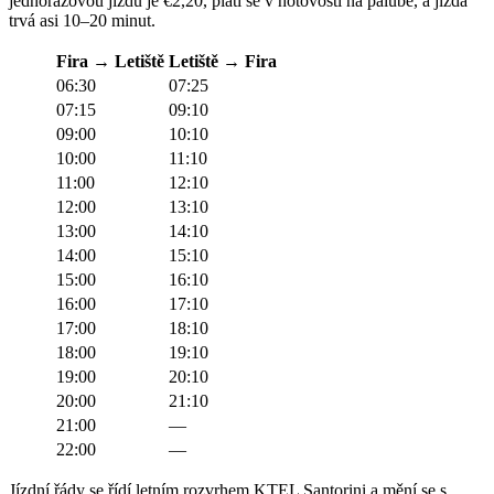
jednorázovou jízdu je €2,20, platí se v hotovosti na palubě, a jízda
trvá asi 10–20 minut.
Fira → Letiště
Letiště → Fira
06:30
07:25
07:15
09:10
09:00
10:10
10:00
11:10
11:00
12:10
12:00
13:10
13:00
14:10
14:00
15:10
15:00
16:10
16:00
17:10
17:00
18:10
18:00
19:10
19:00
20:10
20:00
21:10
21:00
—
22:00
—
Jízdní řády se řídí letním rozvrhem KTEL Santorini a mění se s