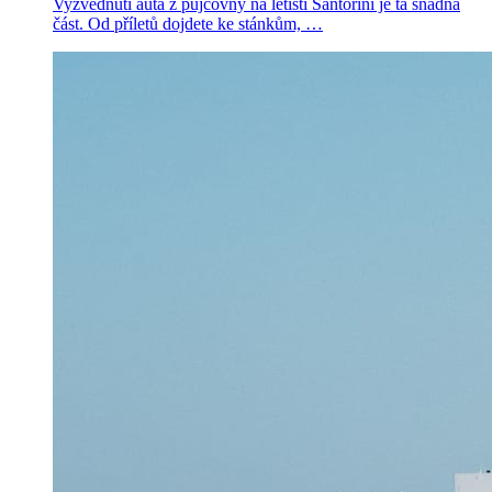
Vyzvednutí auta z půjčovny na letišti Santorini je ta snadná
část. Od příletů dojdete ke stánkům, …