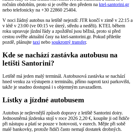
ročním obdobím, proto si je ověřte den předem na
ktel-santorini.gr
nebo telefonicky na +30 22860 25404.
V noci žádný autobus na letiště nejezdí: JTR končí v zimě v 22:15 a
v létě v 23:00 (ve 00:15 ve úterý, středu a neděli). KTEL během
roku upravuje jízdní řády a zpoždění jsou běžná, proto si před
cestou ověřte aktuální časy na ktel-santorini.gr. Pokud přiletíte
pozdě, plánujte
taxi
nebo
soukromý transfer
.
Kde se nachází zastávka autobusu na
letišti Santorini?
Letiště má jeden malý terminál. Autobusová zastávka se nachází
hned venku za výstupem z terminálu, přímo naproti taxi parkovišti,
takže je snadno dostupná i s objemným zavazadlem.
Lístky a jízdné autobusem
Autobus je nejlevnější způsob dopravy z letiště Santorini doiry.
Jednosměrná jízdenka stojí v roce 2026 2,20 €, koupíte ji od řidiče
při nástupu a platí se pouze v hotovosti, v eurech. Mějte při sobě
malé bankovky, protože řidiči často nemají dostatek drobných.