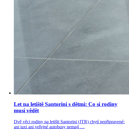
Let na letiště Santorini s dětmi: Co si rodiny
musí vědět
Dvě věci rodiny na letišti Santorini (JTR) chytí nepřipravené:
ani taxi ani veřejné autobusy nemají …