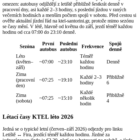
omezen: autobusy odjíždějí z letiště přibližně šestkrát denně v
pracovní dny, asi každé 2–3 hodiny, s poslední jízdou v raných
večerních hodinách a menším počtem spojů v sobotu. Před cestou si
ověřte aktuální jízdní řád na ktel-santorini.gr, protože mimo sezónu
se časy mění. V létě, hlavně od května do září, jezdí téměř každou
hodinu od cca 07:00 do 23:10 denně.
První
Poslední
Spojů
Sezóna
Frekvence
autobus
autobus
denně
Léto
Téměř
(květen–
~07:00
~23:10
každou
Denně
září)
hodinu
Zima
Každé 2–3
Přibližně
(pracovní
~07:25
~19:10
hodiny
6
den)
Každé
Zima
Přibližně
~07:25
~15:10
několik
(sobota)
4
hodin
Létací časy KTEL léto 2026
Jedná se o typické letní (červen–září 2026) odjezdy pro linku
Letiště ↔ Fira, jezdící téměř každou hodinu. Jízdné za