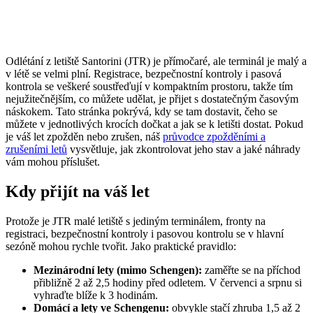
Odlétání z letiště Santorini (JTR) je přímočaré, ale terminál je malý a
v létě se velmi plní. Registrace, bezpečnostní kontroly i pasová
kontrola se veškeré soustřeďují v kompaktním prostoru, takže tím
nejužitečnějším, co můžete udělat, je přijet s dostatečným časovým
náskokem. Tato stránka pokrývá, kdy se tam dostavit, čeho se
můžete v jednotlivých krocích dočkat a jak se k letišti dostat. Pokud
je váš let zpožděn nebo zrušen, náš
průvodce zpožděními a
zrušeními letů
vysvětluje, jak zkontrolovat jeho stav a jaké náhrady
vám mohou příslušet.
Kdy přijít na váš let
Protože je JTR malé letiště s jediným terminálem, fronty na
registraci, bezpečnostní kontroly i pasovou kontrolu se v hlavní
sezóně mohou rychle tvořit. Jako praktické pravidlo:
Mezinárodní lety (mimo Schengen):
zaměřte se na příchod
přibližně 2 až 2,5 hodiny před odletem. V červenci a srpnu si
vyhraďte blíže k 3 hodinám.
Domácí a lety ve Schengenu:
obvykle stačí zhruba 1,5 až 2