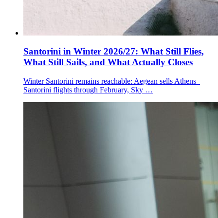
Santorini in Winter 2026/27: What Still Flies,
What Still Sails, and What Actually Closes
Winter Santorini remains reachable: Aegean sells Athens–
Santorini flights through February, Sky …