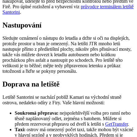
nakupovat, udělejte to před bezpečnostní kontrolou nebo předtím ve
Firě. Pro úplné rozložení a vybavení viz
průvodce terminálem letiště
Santorini
.
Nastupování
Sledujte oznámení o nástupu do letadla a držte si oči na displejích,
protože prostor u bran je omezený. Na letišti JTR mnoho letů
nastupuje přímo z předletištní plochy, nikoliv přes přistávací mosty,
takže vás můžete dovezt k letadlu autobusem nebo krátkou
procházkou přes asfalt a nastoupit po schodech. Pro letiště této
velikosti je to běžné; mějte tedy připravenou letenku a průkaz
totožnosti a řiďte se pokyny personálu.
Doprava na letiště
Letiště Santorini se nachází poblíž Kamari na východní straně
ostrova, nedaleko odíry z Firy. Vaše hlavní možnosti:
Soukromá přeprava:
nejspolehlivější volba pro ranní nebo
těsně naplánovaný odlet, zejména s batohem. Můžete si
předem rezervovat přepravu od dveří k letišti s
GetTransfer
.
Taxi:
ostrov má omezený počet taxi, takže mohou být vzácné
v hlavní sezóně a v neobvyklých hodinách. Předem si je