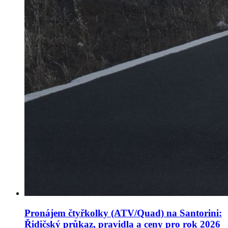
Pronájem čtyřkolky (ATV/Quad) na Santorini:
Řidičský průkaz, pravidla a ceny pro rok 2026