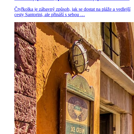
Čtyřkolka je zábavný způsob, jak se dostat na pláže a vedlejší
cesty Santorini, ale přináší s sebou …