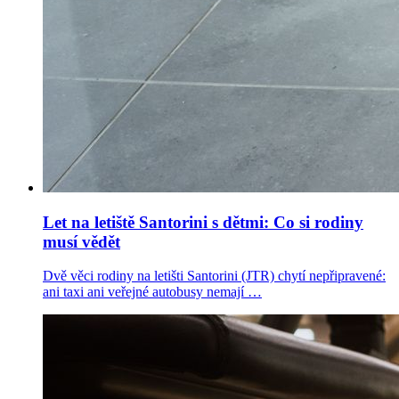
Let na letiště Santorini s dětmi: Co si rodiny
musí vědět
Dvě věci rodiny na letišti Santorini (JTR) chytí nepřipravené:
ani taxi ani veřejné autobusy nemají …