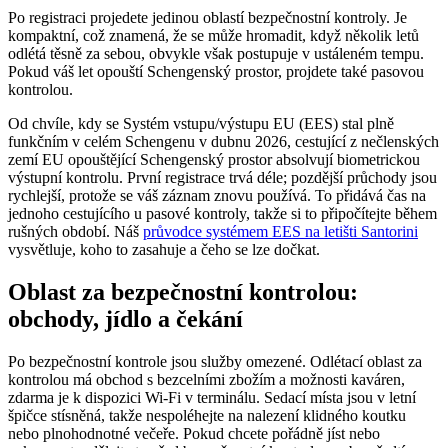
Po registraci projedete jedinou oblastí bezpečnostní kontroly. Je
kompaktní, což znamená, že se může hromadit, když několik letů
odlétá těsně za sebou, obvykle však postupuje v ustáleném tempu.
Pokud váš let opouští Schengenský prostor, projdete také pasovou
kontrolou.
Od chvíle, kdy se Systém vstupu/výstupu EU (EES) stal plně
funkčním v celém Schengenu v dubnu 2026, cestující z nečlenských
zemí EU opouštějící Schengenský prostor absolvují biometrickou
výstupní kontrolu. První registrace trvá déle; pozdější průchody jsou
rychlejší, protože se váš záznam znovu používá. To přidává čas na
jednoho cestujícího u pasové kontroly, takže si to připočítejte během
rušných období. Náš
průvodce systémem EES na letišti Santorini
vysvětluje, koho to zasahuje a čeho se lze dočkat.
Oblast za bezpečnostní kontrolou:
obchody, jídlo a čekání
Po bezpečnostní kontrole jsou služby omezené. Odlétací oblast za
kontrolou má obchod s bezcelními zbožím a možnosti kaváren,
zdarma je k dispozici Wi-Fi v terminálu. Sedací místa jsou v letní
špičce stísněná, takže nespoléhejte na nalezení klidného koutku
nebo plnohodnotné večeře. Pokud chcete pořádně jíst nebo