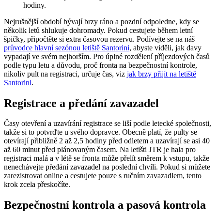
hodiny.
Nejrušnější období bývají brzy ráno a pozdní odpoledne, kdy se
několik letů shlukuje dohromady. Pokud cestujete během letní
špičky, připočtěte si extra časovou rezervu. Podívejte se na náš
průvodce hlavní sezónou letiště Santorini
, abyste viděli, jak davy
vypadají ve svém nejhorším. Pro úplné rozdělení příjezdových časů
podle typu letu a důvodu, proč fronta na bezpečnostní kontrole,
nikoliv pult na registraci, určuje čas, viz
jak brzy přijít na letiště
Santorini
.
Registrace a předání zavazadel
Časy otevření a uzavírání registrace se liší podle letecké společnosti,
takže si to potvrďte u svého dopravce. Obecně platí, že pulty se
otevírají přibližně 2 až 2,5 hodiny před odletem a uzavírají se asi 40
až 60 minut před plánovaným časem. Na letišti JTR je hala pro
registraci malá a v létě se fronta může přelít směrem k vstupu, takže
nenechávejte předání zavazadel na poslední chvíli. Pokud si můžete
zarezistrovat online a cestujete pouze s ručním zavazadlem, tento
krok zcela přeskočíte.
Bezpečnostní kontrola a pasová kontrola