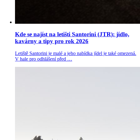
Kde se najíst na letišti Santorini (JTR): jídlo,
kavárny a tipy pro rok 2026
Letiště Santorini je malé a jeho nabídka jídel je také omezená.
V hale pro odhlášení před …