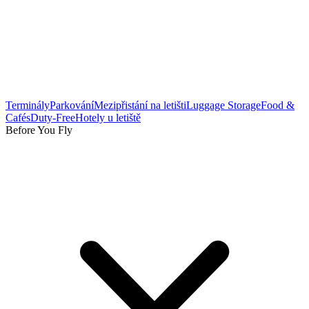
Terminály
Parkování
Mezipřistání na letišti
Luggage Storage
Food &
Cafés
Duty-Free
Hotely u letiště
Before You Fly