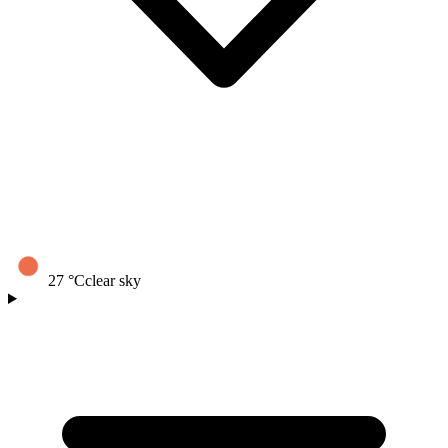
27
°C
clear sky