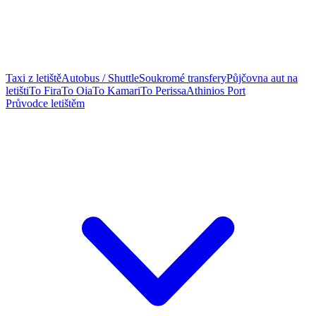
Taxi z letiště
Autobus / Shuttle
Soukromé transfery
Půjčovna aut na
letišti
To Fira
To Oia
To Kamari
To Perissa
Athinios Port
Průvodce letištěm