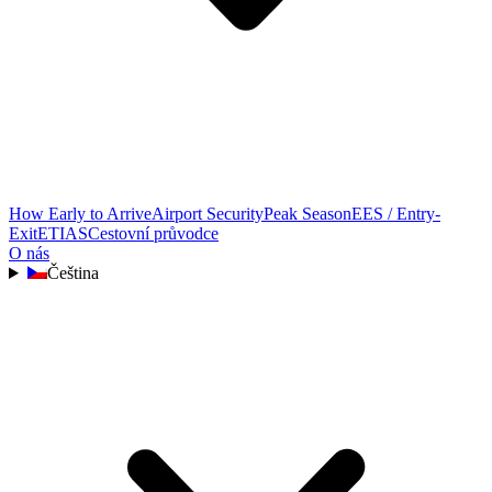
How Early to Arrive
Airport Security
Peak Season
EES / Entry-
Exit
ETIAS
Cestovní průvodce
O nás
Čeština