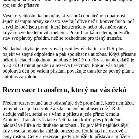
spojení do přístavu.
Vysokorychlostní katamarány si zaslouží dodatečnou opatrnost.
Jejich nástupní brány se často zavírají dříve než u konvenčních lodí
a rychlé lodě jsou první, které jsou zrušeny nebo přesměrovány,
když se zvedne letní vítr meltemi. Pokud fouká meltemi, potvrďte
stav své plavby předtím, než se rozhodnete pro těsný transfer.
Nákladná chyba je rezervovat první levný charter do JTR plus
trajekt ve stejné odpoledne a pak spoléhat na autobus. Když přistane
několik letadel najednou, autobus z letiště do Fíry se naplní, další je
o 30 až 60 minut později a rezerva tiše zmizí. Pokud váš trajekt
odplouvá den po vašem přistání, považujte transfer za pevný plán a
autobus za zálohu.
Rezervace transferu, který na vás čeká
Předem rezervované auto odstraňuje dvě proměnné, které nemůžete
ovlivnit: zda je taxi volné a zda spojení autobusem drží. Řidič
sleduje váš let, setká se s vámi u příletů a jede přímo k molu
Athinios. Transfer vás také ušetří tahání kufrů přes přeplněné
nádraží ve Fiře a do druhého autobusu. To je v létě nejdůležitější,
kdy vysoká poptávka snižuje omezenou flotilu taxi na ostrově a
ceny rostou. Ceny a rezervaci jízdy z letiště do přístavu si můžete