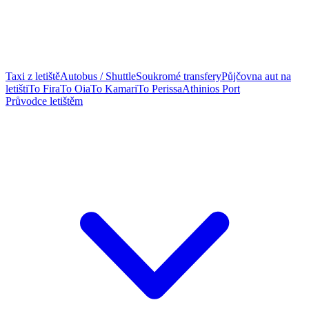
Taxi z letiště
Autobus / Shuttle
Soukromé transfery
Půjčovna aut na
letišti
To Fira
To Oia
To Kamari
To Perissa
Athinios Port
Průvodce letištěm