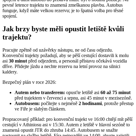
pevné letence trajektu to znamená zmeškanou plavbu. Autobus
funguje, když máte velkou rezervu; je to špatná volba pro těsné
spojení.
Jak brzy byste měli opustit letiště kvůli
trajektu?
Pracujte zpětně od uzávěrky nástupu, ne od času odjezdu.
Konvenční trajekty požadují, aby se pěší cestující dostavili k molu
asi
30 minut
před odjezdem, a personál přístavu očekává vozidla
dříve. Přidejte jízdu a nechte rezervu na letní provoz na silnici
kaldery.
Bezpečný plán v roce 2026:
Autem nebo transferem:
opusťte letiště asi
60 až 75 minut
před trajektem v červenci a srpnu, asi 45 minut v mezisezóně.
Autobusem:
počítejte s nejméně
2 hodinami
, protože přestup
ve Fiře je slabým článkem.
Propracovaný příklad: pro konvenční trajekt ve 16:00 chtějí mít pěší
cestující v Athiniosu asi v 15:30. Autem z letiště v hlavní sezóně to
znamená opustit JTR do zhruba 14:45. Autobusem se snažte
nastoupit na službu letiště–Fíra nejpozději ve 14:00, abyste zajistili