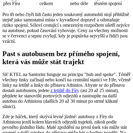
přes Fíru
celkem
nebo déle
těsném spojení
Pro tři nebo čtyři lidi často jeden soukromý automobil stojí přibližně
stejně jako samostatná místa v kyvadlové dopravě a odstraňuje
riziko spojení. Sóloví cestující s omezeným rozpočtem ušetří nejvíce
na autobuse, pokud časování vyhovuje. Ceny za všechny možnosti
se v červenci a srpnu zvyšují, kdy je poptávka nejvyšší a řidiči jsou
vzácní.
Past s autobusem bez přímého spojení,
která vás může stát trajekt
Síť KTEL na Santorini funguje na principu "hub and spoke". Téměř
všechny linky začínají nebo končí na centrální stanici ve Fiře, včetně
linky na letiště a linky do přístavu Athinios. Abyste se do přístavu
dostali autobusem, jedete
z letiště do Fíry
(asi 20 až 25 minut),
přejdete ke stanovišti portových odjezdů a nastoupíte na další
autobus do Athiniosu (dalších 20 až 30 minut po strmé klikaté
silnici).
Zde je háček, který skrývá levné jízdné: autobusy z Fíry do
Athiniosu jezdí kolem hlavních odjezdů trajektů, nikoli podle
pevného jízdního řádu. Malé zpoždění na první úsek vás může stát
spojení a další autobus do přístavu může být o hodinu později. Na