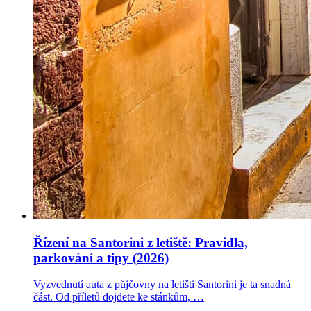
Řízení na Santorini z letiště: Pravidla,
parkování a tipy (2026)
Vyzvednutí auta z půjčovny na letišti Santorini je ta snadná
část. Od příletů dojdete ke stánkům, …