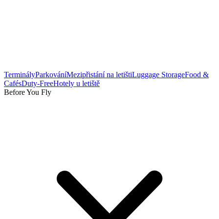
Terminály
Parkování
Mezipřistání na letišti
Luggage Storage
Food &
Cafés
Duty-Free
Hotely u letiště
Before You Fly