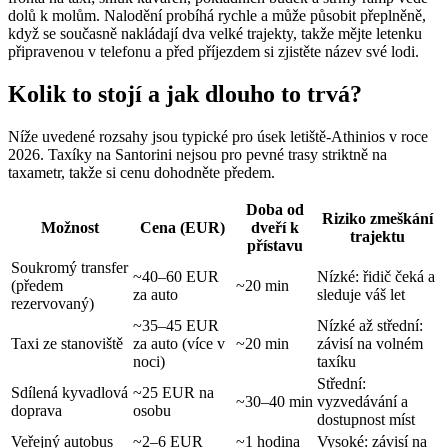
dolů k molům. Nalodění probíhá rychle a může působit přeplněně,
když se současně nakládají dva velké trajekty, takže mějte letenku
připravenou v telefonu a před příjezdem si zjistěte název své lodi.
Kolik to stojí a jak dlouho to trvá?
Níže uvedené rozsahy jsou typické pro úsek letiště-Athinios v roce
2026. Taxíky na Santorini nejsou pro pevné trasy striktně na
taxametr, takže si cenu dohodněte předem.
Doba od
Riziko zmeškání
Možnost
Cena (EUR)
dveří k
trajektu
přístavu
Soukromý transfer
~40–60 EUR
Nízké: řidič čeká a
(předem
~20 min
za auto
sleduje váš let
rezervovaný)
~35–45 EUR
Nízké až střední:
Taxi ze stanoviště
za auto (více v
~20 min
závisí na volném
noci)
taxíku
Střední:
Sdílená kyvadlová
~25 EUR na
~30–40 min
vyzvedávání a
doprava
osobu
dostupnost míst
Veřejný autobus
~2–6 EUR
~1 hodina
Vysoké: závisí na