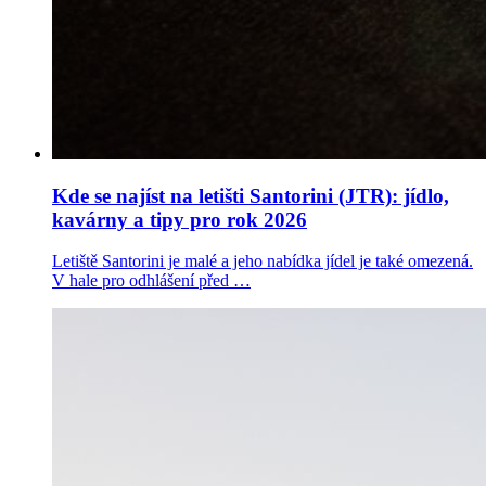
Kde se najíst na letišti Santorini (JTR): jídlo,
kavárny a tipy pro rok 2026
Letiště Santorini je malé a jeho nabídka jídel je také omezená.
V hale pro odhlášení před …