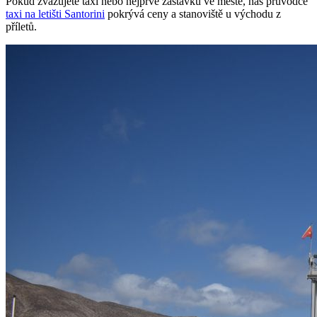
Pokud zvažujete taxi nebo nejprve zastávku ve městě, náš průvodce
taxi na letišti Santorini
pokrývá ceny a stanoviště u východu z
příletů.