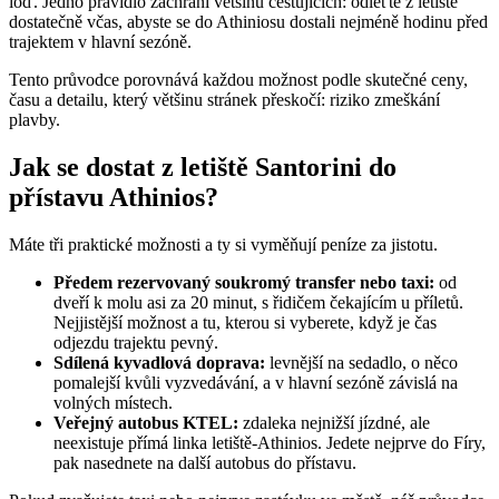
loď. Jedno pravidlo zachrání většinu cestujících: odleťte z letiště
dostatečně včas, abyste se do Athiniosu dostali nejméně hodinu před
trajektem v hlavní sezóně.
Tento průvodce porovnává každou možnost podle skutečné ceny,
času a detailu, který většinu stránek přeskočí: riziko zmeškání
plavby.
Jak se dostat z letiště Santorini do
přístavu Athinios?
Máte tři praktické možnosti a ty si vyměňují peníze za jistotu.
Předem rezervovaný soukromý transfer nebo taxi:
od
dveří k molu asi za 20 minut, s řidičem čekajícím u příletů.
Nejjistější možnost a tu, kterou si vyberete, když je čas
odjezdu trajektu pevný.
Sdílená kyvadlová doprava:
levnější na sedadlo, o něco
pomalejší kvůli vyzvedávání, a v hlavní sezóně závislá na
volných místech.
Veřejný autobus KTEL:
zdaleka nejnižší jízdné, ale
neexistuje přímá linka letiště-Athinios. Jedete nejprve do Fíry,
pak nasednete na další autobus do přístavu.