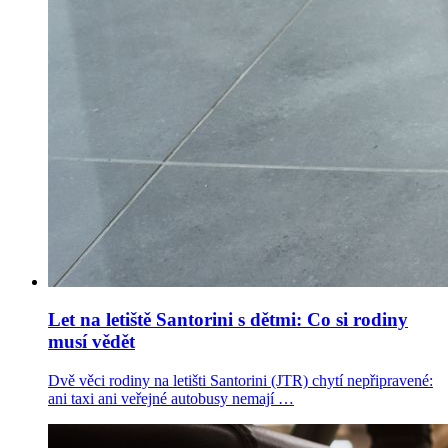
Let na letiště Santorini s dětmi: Co si rodiny
musí vědět
Dvě věci rodiny na letišti Santorini (JTR) chytí nepřipravené:
ani taxi ani veřejné autobusy nemají …