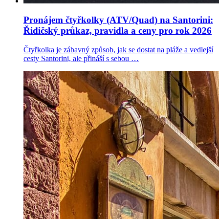
Pronájem čtyřkolky (ATV/Quad) na Santorini:
Řidičský průkaz, pravidla a ceny pro rok 2026
Čtyřkolka je zábavný způsob, jak se dostat na pláže a vedlejší
cesty Santorini, ale přináší s sebou …