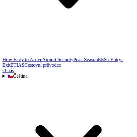
How Early to Arrive
Airport Security
Peak Season
EES / Entry-
Exit
ETIAS
Cestovní průvodce
O nás
Čeština