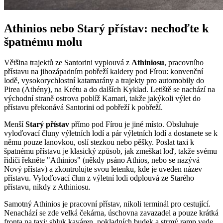
Athinios nebo Starý přístav: nechoďte k
špatnému molu
Většina trajektů ze Santorini vyplouvá z
Athiniosu
, pracovního
přístavu na jihozápadním pobřeží kaldery pod Fírou: konvenční
lodě, vysokorychlostní katamarány a trajekty pro automobily do
Pirea (Athény), na Krétu a do dalších Kyklad. Letiště se nachází na
východní straně ostrova poblíž Kamari, takže jakýkoli výlet do
přístavu překonává Santorini od pobřeží k pobřeží.
Menší
Starý přístav
přímo pod Fírou je jiné místo. Obsluhuje
vyloďovací čluny výletních lodí a pár výletních lodí a dostanete se k
němu pouze lanovkou, oslí stezkou nebo pěšky. Poslat taxi k
špatnému přístavu je klasický způsob, jak zmeškat loď, takže svému
řidiči řekněte "Athinios" (někdy psáno Athios, nebo se nazývá
Nový přístav) a zkontrolujte svou letenku, kde je uveden název
přístavu. Vyloďovací člun z výletní lodi odplouvá ze Starého
přístavu, nikdy z Athiniosu.
Samotný Athinios je pracovní přístav, nikoli terminál pro cestující.
Nenachází se zde velká čekárna, úschovna zavazadel a pouze krátká
fronta na taxi; shluk kaváren, pokladních budek a strmý ramp vede