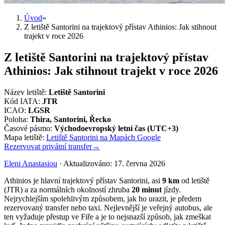
Úvod
»
Z letiště Santorini na trajektový přístav Athinios: Jak stihnout
trajekt v roce 2026
Z letiště Santorini na trajektový přístav
Athinios: Jak stihnout trajekt v roce 2026
Název letiště
:
Letiště Santorini
Kód IATA
:
JTR
ICAO
:
LGSR
Poloha
:
Thira, Santorini, Řecko
Časové pásmo
:
Východoevropský letní čas (UTC+3)
Mapa letiště
:
Letiště Santorini na Mapách Google
Rezervovat privátní transfer
→
Eleni Anastasiou
·
Aktualizováno
:
17. června 2026
Athinios je hlavní trajektový přístav Santorini, asi
9 km
od letiště
(JTR) a za normálních okolností zhruba
20 minut
jízdy.
Nejrychlejším spolehlivým způsobem, jak ho urazit, je předem
rezervovaný transfer nebo taxi. Nejlevnější je veřejný autobus, ale
ten vyžaduje přestup ve Fiře a je to nejsnazší způsob, jak zmeškat