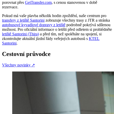
porovnat přes
GetTransfer.com
, s cenou stanovenou v době
rezervace.
Pokud má vaše plavba několik hodin zpoždění, naše centrum pro
transfery z letiště Santorini
zobrazuje všechny trasy z JTR a stránka
autobusové kyvadlové dopravy z letiště
podrobně pokrývá sdílenou
možnost. Pro oficiální informace o letišti před odletem si prohlédněte
letiště Santorini (Thira)
a před tím, než spoléháte na spojení, si
zkontrolujte aktuální jízdní řády veřejných autobusů s
KTEL
Santorini
.
Cestovní průvodce
Všechny novinky
↗