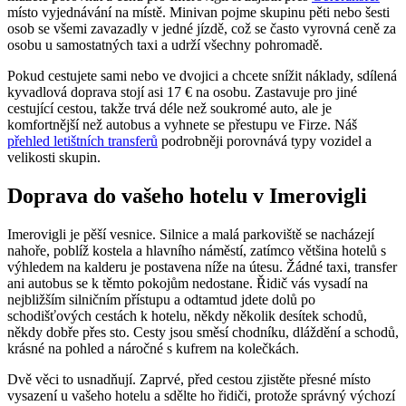
místo vyjednávání na místě. Minivan pojme skupinu pěti nebo šesti
osob se všemi zavazadly v jedné jízdě, což se často vyrovná ceně za
osobu u samostatných taxi a udrží všechny pohromadě.
Pokud cestujete sami nebo ve dvojici a chcete snížit náklady, sdílená
kyvadlová doprava stojí asi 17 € na osobu. Zastavuje pro jiné
cestující cestou, takže trvá déle než soukromé auto, ale je
komfortnější než autobus a vyhnete se přestupu ve Firze. Náš
přehled letištních transferů
podrobněji porovnává typy vozidel a
velikosti skupin.
Doprava do vašeho hotelu v Imerovigli
Imerovigli je pěší vesnice. Silnice a malá parkoviště se nacházejí
nahoře, poblíž kostela a hlavního náměstí, zatímco většina hotelů s
výhledem na kalderu je postavena níže na útesu. Žádné taxi, transfer
ani autobus se k těmto pokojům nedostane. Řidič vás vysadí na
nejbližším silničním přístupu a odtamtud jdete dolů po
schodišťových cestách k hotelu, někdy několik desítek schodů,
někdy dobře přes sto. Cesty jsou směsí chodníku, dláždění a schodů,
krásné na pohled a náročné s kufrem na kolečkách.
Dvě věci to usnadňují. Zaprvé, před cestou zjistěte přesné místo
vysazení u vašeho hotelu a sdělte ho řidiči, protože správný výchozí