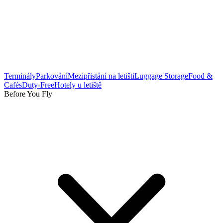
Terminály
Parkování
Mezipřistání na letišti
Luggage Storage
Food &
Cafés
Duty-Free
Hotely u letiště
Before You Fly