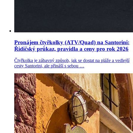
Pronájem čtyřkolky (ATV/Quad) na Santorini:
Řidičský průkaz, pravidla a ceny pro rok 2026
Čtyřkolka je zábavný způsob, jak se dostat na pláže a vedlejší
cesty Santorini, ale přináší s sebou …