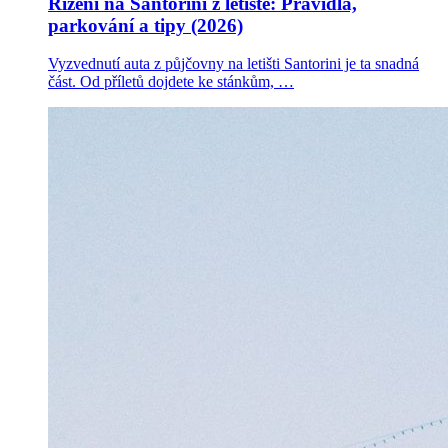
Řízení na Santorini z letiště: Pravidla,
parkování a tipy (2026)
Vyzvednutí auta z půjčovny na letišti Santorini je ta snadná
část. Od příletů dojdete ke stánkům, …