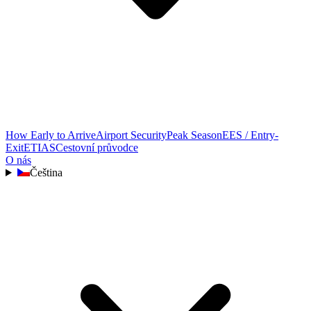
How Early to Arrive
Airport Security
Peak Season
EES / Entry-
Exit
ETIAS
Cestovní průvodce
O nás
Čeština