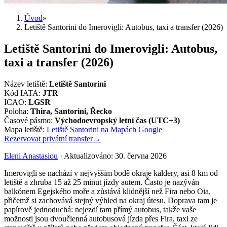
Úvod
»
Letiště Santorini do Imerovigli: Autobus, taxi a transfer (2026)
Letiště Santorini do Imerovigli: Autobus,
taxi a transfer (2026)
Název letiště
:
Letiště Santorini
Kód IATA
:
JTR
ICAO
:
LGSR
Poloha
:
Thira, Santorini, Řecko
Časové pásmo
:
Východoevropský letní čas (UTC+3)
Mapa letiště
:
Letiště Santorini na Mapách Google
Rezervovat privátní transfer
→
Eleni Anastasiou
·
Aktualizováno
:
30. června 2026
Imerovigli se nachází v nejvyšším bodě okraje kaldery, asi 8 km od
letiště a zhruba 15 až 25 minut jízdy autem. Často je nazýván
balkónem Egejského moře a zůstává klidnější než Fira nebo Oia,
přičemž si zachovává stejný výhled na okraj útesu. Doprava tam je
papírově jednoduchá: nejezdí tam přímý autobus, takže vaše
možnosti jsou dvoučlenná autobusová jízda přes Fira, taxi ze