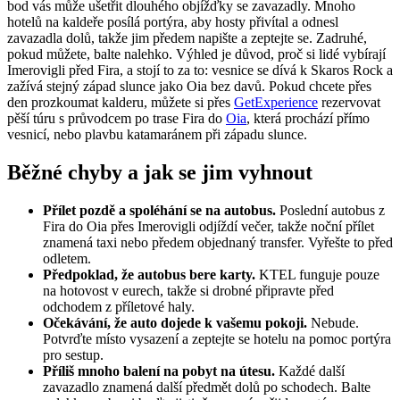
bod vás může ušetřit dlouhého objížďky se zavazadly. Mnoho
hotelů na kaldeře posílá portýra, aby hosty přivítal a odnesl
zavazadla dolů, takže jim předem napište a zeptejte se. Zadruhé,
pokud můžete, balte nalehko. Výhled je důvod, proč si lidé vybírají
Imerovigli před Fira, a stojí to za to: vesnice se dívá k Skaros Rock a
zažívá stejný západ slunce jako Oia bez davů. Pokud chcete přes
den prozkoumat kalderu, můžete si přes
GetExperience
rezervovat
pěší túru s průvodcem po trase Fira do
Oia
, která prochází přímo
vesnicí, nebo plavbu katamaránem při západu slunce.
Běžné chyby a jak se jim vyhnout
Přílet pozdě a spoléhání se na autobus.
Poslední autobus z
Fira do Oia přes Imerovigli odjíždí večer, takže noční přílet
znamená taxi nebo předem objednaný transfer. Vyřešte to před
odletem.
Předpoklad, že autobus bere karty.
KTEL funguje pouze
na hotovost v eurech, takže si drobné připravte před
odchodem z příletové haly.
Očekávání, že auto dojede k vašemu pokoji.
Nebude.
Potvrďte místo vysazení a zeptejte se hotelu na pomoc portýra
pro sestup.
Příliš mnoho balení na pobyt na útesu.
Každé další
zavazadlo znamená další předmět dolů po schodech. Balte