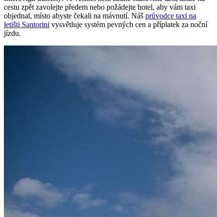
cestu zpět zavolejte předem nebo požádejte hotel, aby vám taxi
objednal, místo abyste čekali na mávnutí. Náš
průvodce taxi na
letišti Santorini
vysvětluje systém pevných cen a příplatek za noční
jízdu.