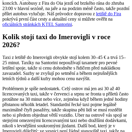
koncích. Autobusy z Fira do Oia jezdí od brzkého rána do zhruba
23:00 v hlavní sezóně, na jaře a na podzim méně často, takže pozdní
přílet autobus vylučuje. Náš průvodce dopravou z
letiště do Fira
pokrývá první část cesty a aktuální ceny si můžete ověřit na
oficiálních stránkách KTEL Santorini
.
Kolik stojí taxi do Imerovigli v roce
2026?
Taxi z letiště do Imerovigli obvykle stojí kolem 30–45 € a trvá 15–
25 minut. Taxíky na Santorini nepoužívají taxametr pro pevné
letištní spoje, takže si cenu dohodněte s řidičem před nakládkou
zavazadel. Sazby se zvyšují po setmění a během nejrušnějších
letních týdnů a další kufry mohou cenu navýšit.
Problémem je spíše nedostatek. Celý ostrov má jen asi 30 až 40
licencovaných taxi, takže v červenci a srpnu se fronta u příletů často
protáhne na 30 minut nebo více, zejména když během jedné hodiny
přistanou několik letadel. Standardní řecké taxi pojme legálně
maximálně čtyři pasažéry, takže skupina pěti lidí se musí rozdělit
nebo si předem objednat větší vozidlo. Uber na ostrově vás spojí se
stejnými omezenými licencovanými taxi nebo dražšími dodávkami,
nikoli s levnějšími soukromými jízdami. Další bod, který je v
Imerovigli důležitý: ve vesnici není žádné stanoviště taxi, takže na