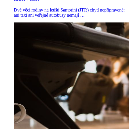
Dvě věci rodiny na letišti Santorini (JTR) chytí nepřipravené:
ani taxi ani veřejné autobusy nemají …