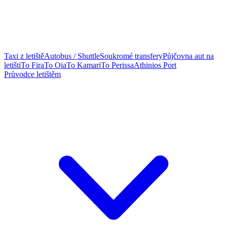
Taxi z letiště
Autobus / Shuttle
Soukromé transfery
Půjčovna aut na
letišti
To Fira
To Oia
To Kamari
To Perissa
Athinios Port
Průvodce letištěm