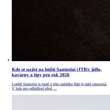
Kde se najíst na letišti Santorini (JTR): jídlo,
kavárny a tipy pro rok 2026
Letiště Santorini je malé a jeho nabídka jídel je také omezená.
V hale pro odhlášení před …