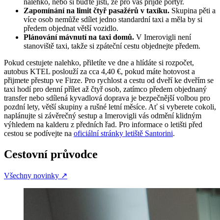
nalehko, nebo si buďte jisti, že pro vás přijde portýr.
Zapomínání na limit čtyř pasažérů v taxíku.
Skupina pěti a
více osob nemůže sdílet jedno standardní taxi a měla by si
předem objednat větší vozidlo.
Plánování mávnutí na taxi domů.
V Imerovigli není
stanoviště taxi, takže si zpáteční cestu objednejte předem.
Pokud cestujete nalehko, přiletíte ve dne a hlídáte si rozpočet,
autobus KTEL poslouží za cca 4,40 €, pokud máte hotovost a
přijmete přestup ve Firze. Pro rychlost a cestu od dveří ke dveřím se
taxi hodí pro denní přílet až čtyř osob, zatímco předem objednaný
transfer nebo sdílená kyvadlová doprava je bezpečnější volbou pro
pozdní lety, větší skupiny a rušné letní měsíce. Ať si vyberete cokoli,
naplánujte si závěrečný sestup a Imerovigli vás odmění klidným
výhledem na kalderu z předních řad. Pro informace o letišti před
cestou se podívejte na
oficiální stránky letiště Santorini
.
Cestovní průvodce
Všechny novinky
↗