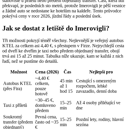
stanoviště u příletů nebo předem objednaný transfer. Část, která lidi
překvapí, je posledních sto metrů, protože Imerovigli je pěší vesnice
a žádné auto se nedostane ke hotelům na kaldeře. Tento průvodce
pokrývá ceny v roce 2026, jízdní řády a poslední úsek.
Jak se dostat z letiště do Imerovigli?
Tři možnosti pokryjí téměř všechny. Nejlevnější je veřejný autobus
KTEL za celkem asi 4,40 €, s přestupem v Firze. Nejrychlejší cesta
od dveří ke dveřím je taxi nebo předem objednaný transfer, obojí
trvá asi 15 až 25 minut. Tabulka níže ukazuje, kam se každá z nich
řadí, než se pustíme do detailů.
Možnost
Cena (2026)
Čas
Nejlepší pro
~4,40 €
45 min
Cestující s omezeným
Autobus KTEL
celkem,
až 1
rozpočtem, lehké
(přes Fira)
pouze
hod 15
zavazadlo, denní doba
hotově
~30–45 €,
15–25
Až 4 osoby přilétající ve
Taxi z příletů
domluveno
min
dne
předem
Soukromý
Pevná cena,
15–25
Pozdní lety, rodiny, hlavní
transfer (předem
často od ~35
min
sezóna
objednaný)
€