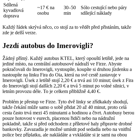
Sdílená
~17 € na
30–50
Sólo cestující nebo páry
kyvadlová
osobu
min
sdílející náklady
doprava
Každý řádek skrývá něco, co stojí za to vědět před přistáním, takže
zde je delší verze.
Jezdí autobus do Imerovigli?
Žádný přímý. Každý autobus KTEL, který opouští letiště, jede na
jediné místo, na centrální autobusové nádraží ve Firze. Abyste
pokračovali do Imerovigli, vystoupíte, koupíte si druhou jízdenku a
nastoupíte na linku Fira do Oia, která na své cestě zastavuje v
Imerovigli. Úsek z letiště stojí 2,20 € a trvá asi 10 minut; úsek z Fira
do Imerovigli stojí dalších 2,20 € a trvá 5 minut po volné silnici, v
letním provozu déle. To je celkem přibližně 4,40 €.
Problém je přestup ve Firze. Tyto dvě linky se zřídkakdy shodují,
takže čekání může samo o sobě přidat 20 až 40 minut, proto celá
cesta často trvá mezi 45 minutami a hodinou a čtvrt. Autobusy berou
pouze hotovost v eurech, placenou řidiči nebo na nádražní
pokladně, takže si před odchodem z příletové haly připravte drobné
bankovky. Zavazadla je možné umístit pod sedadla nebo na vnitřní
police bez příplatku, ale nakládáte a vykládáte si je sami na obou