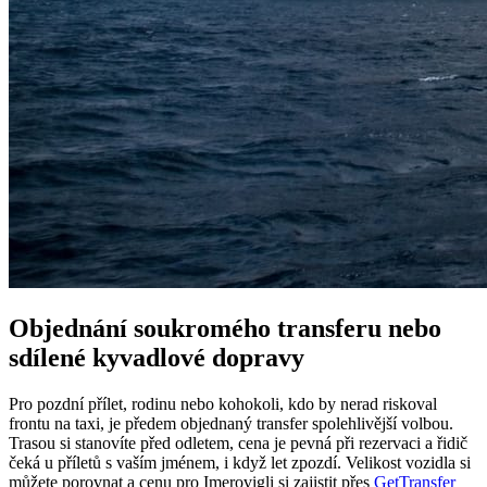
Objednání soukromého transferu nebo
sdílené kyvadlové dopravy
Pro pozdní přílet, rodinu nebo kohokoli, kdo by nerad riskoval
frontu na taxi, je předem objednaný transfer spolehlivější volbou.
Trasou si stanovíte před odletem, cena je pevná při rezervaci a řidič
čeká u příletů s vaším jménem, i když let zpozdí. Velikost vozidla si
můžete porovnat a cenu pro Imerovigli si zajistit přes
GetTransfer