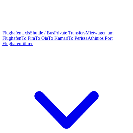
Flughafentaxis
Shuttle / Bus
Private Transfers
Mietwagen am
Flughafen
To Fira
To Oia
To Kamari
To Perissa
Athinios Port
Flughafenführer