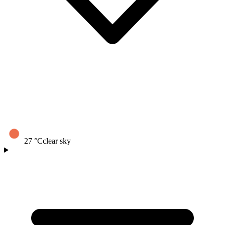
27
°C
clear sky