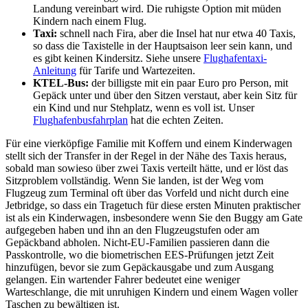
Landung vereinbart wird. Die ruhigste Option mit müden
Kindern nach einem Flug.
Taxi:
schnell nach Fira, aber die Insel hat nur etwa 40 Taxis,
so dass die Taxistelle in der Hauptsaison leer sein kann, und
es gibt keinen Kindersitz. Siehe unsere
Flughafentaxi-
Anleitung
für Tarife und Wartezeiten.
KTEL-Bus:
der billigste mit ein paar Euro pro Person, mit
Gepäck unter und über den Sitzen verstaut, aber kein Sitz für
ein Kind und nur Stehplatz, wenn es voll ist. Unser
Flughafenbusfahrplan
hat die echten Zeiten.
Für eine vierköpfige Familie mit Koffern und einem Kinderwagen
stellt sich der Transfer in der Regel in der Nähe des Taxis heraus,
sobald man sowieso über zwei Taxis verteilt hätte, und er löst das
Sitzproblem vollständig. Wenn Sie landen, ist der Weg vom
Flugzeug zum Terminal oft über das Vorfeld und nicht durch eine
Jetbridge, so dass ein Tragetuch für diese ersten Minuten praktischer
ist als ein Kinderwagen, insbesondere wenn Sie den Buggy am Gate
aufgegeben haben und ihn an den Flugzeugstufen oder am
Gepäckband abholen. Nicht-EU-Familien passieren dann die
Passkontrolle, wo die biometrischen EES-Prüfungen jetzt Zeit
hinzufügen, bevor sie zum Gepäckausgabe und zum Ausgang
gelangen. Ein wartender Fahrer bedeutet eine weniger
Warteschlange, die mit unruhigen Kindern und einem Wagen voller
Taschen zu bewältigen ist.