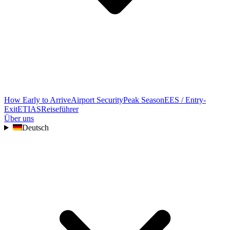
How Early to Arrive
Airport Security
Peak Season
EES / Entry-
Exit
ETIAS
Reiseführer
Über uns
Deutsch