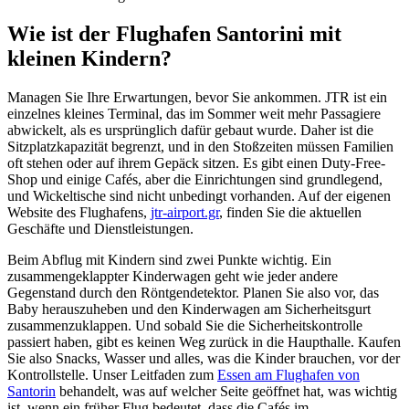
Wie ist der Flughafen Santorini mit
kleinen Kindern?
Managen Sie Ihre Erwartungen, bevor Sie ankommen. JTR ist ein
einzelnes kleines Terminal, das im Sommer weit mehr Passagiere
abwickelt, als es ursprünglich dafür gebaut wurde. Daher ist die
Sitzplatzkapazität begrenzt, und in den Stoßzeiten müssen Familien
oft stehen oder auf ihrem Gepäck sitzen. Es gibt einen Duty-Free-
Shop und einige Cafés, aber die Einrichtungen sind grundlegend,
und Wickeltische sind nicht unbedingt vorhanden. Auf der eigenen
Website des Flughafens,
jtr-airport.gr
, finden Sie die aktuellen
Geschäfte und Dienstleistungen.
Beim Abflug mit Kindern sind zwei Punkte wichtig. Ein
zusammengeklappter Kinderwagen geht wie jeder andere
Gegenstand durch den Röntgendetektor. Planen Sie also vor, das
Baby herauszuheben und den Kinderwagen am Sicherheitsgurt
zusammenzuklappen. Und sobald Sie die Sicherheitskontrolle
passiert haben, gibt es keinen Weg zurück in die Haupthalle. Kaufen
Sie also Snacks, Wasser und alles, was die Kinder brauchen, vor der
Kontrollstelle. Unser Leitfaden zum
Essen am Flughafen von
Santorin
behandelt, was auf welcher Seite geöffnet hat, was wichtig
ist, wenn ein früher Flug bedeutet, dass die Cafés im