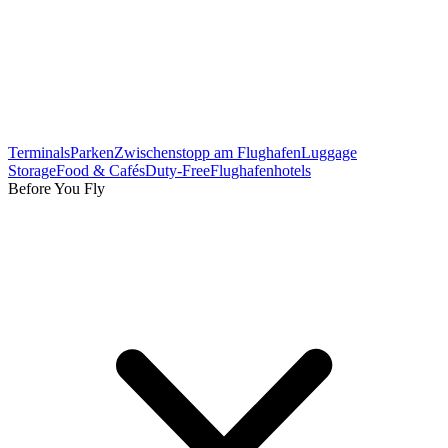
Terminals
Parken
Zwischenstopp am Flughafen
Luggage
Storage
Food & Cafés
Duty-Free
Flughafenhotels
Before You Fly