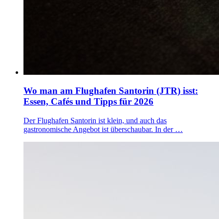
Wo man am Flughafen Santorin (JTR) isst:
Essen, Cafés und Tipps für 2026
Der Flughafen Santorin ist klein, und auch das
gastronomische Angebot ist überschaubar. In der …