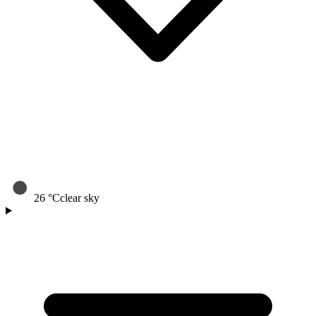
26
°C
clear sky