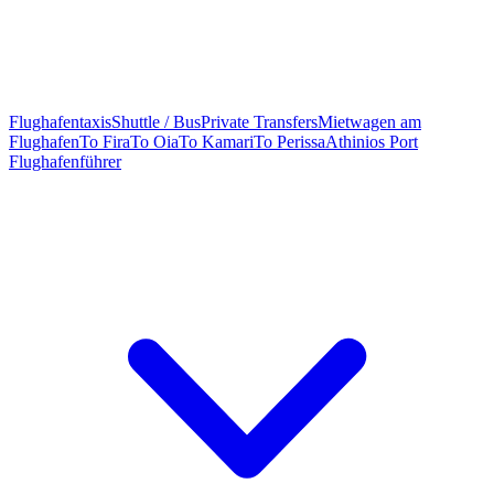
Flughafentaxis
Shuttle / Bus
Private Transfers
Mietwagen am
Flughafen
To Fira
To Oia
To Kamari
To Perissa
Athinios Port
Flughafenführer