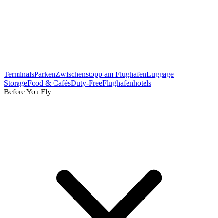
Terminals
Parken
Zwischenstopp am Flughafen
Luggage
Storage
Food & Cafés
Duty-Free
Flughafenhotels
Before You Fly