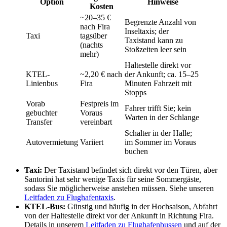
Option
Hinweise
Kosten
~20–35 €
Begrenzte Anzahl von
nach Fira
Inseltaxis; der
Taxi
tagsüber
Taxistand kann zu
(nachts
Stoßzeiten leer sein
mehr)
Haltestelle direkt vor
KTEL-
~2,20 € nach
der Ankunft; ca. 15–25
Linienbus
Fira
Minuten Fahrzeit mit
Stopps
Vorab
Festpreis im
Fahrer trifft Sie; kein
gebuchter
Voraus
Warten in der Schlange
Transfer
vereinbart
Schalter in der Halle;
Autovermietung
Variiert
im Sommer im Voraus
buchen
Taxi:
Der Taxistand befindet sich direkt vor den Türen, aber
Santorini hat sehr wenige Taxis für seine Sommergäste,
sodass Sie möglicherweise anstehen müssen. Siehe unseren
Leitfaden zu Flughafentaxis
.
KTEL-Bus:
Günstig und häufig in der Hochsaison, Abfahrt
von der Haltestelle direkt vor der Ankunft in Richtung Fira.
Details in unserem
Leitfaden zu Flughafenbussen
und auf der