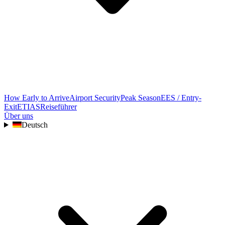
How Early to Arrive
Airport Security
Peak Season
EES / Entry-
Exit
ETIAS
Reiseführer
Über uns
Deutsch