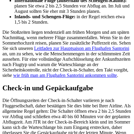
Internationale Flüge (außerhalb des Schengen-Raums):
planen Sie etwa 2 bis 2,5 Stunden vor Abflug an. Im Juli und
August sollten Sie eher mit 3 Stunden planen.
Inlands- und Schengen-Flüge:
in der Regel reichen etwa
1,5 bis 2 Stunden.
Die Stoßzeiten liegen tendenziell am frühen Morgen und am späten
Nachmittag, wenn mehrere Flüge zusammenfallen. Wenn Sie in der
Sommerhochzeit reisen, planen Sie zusätzliche Pufferzeit ein. Sehen
Sie sich unseren
Leitfaden zur Hauptsaison am Flughafen Santorini
an, um zu sehen, wie die Menschenmengen in der schlimmsten Zeit
aussehen. Für eine vollständige Aufschlüsselung der Ankunftszeiten
nach Flugtyp und warum die Warteschlange an der
Sicherheitskontrolle, nicht der Check-in-Schalter, den Takt vorgibt,
siehe
wie früh man am Flughafen Santorini ankommen sollte
.
Check-in und Gepäckaufgabe
Die Öffnungszeiten der Check-in-Schalter variieren je nach
Fluggesellschaft, daher bestätigen Sie dies bitte bei Ihrer Airline. Als
allgemeine Regel gelten: Die Schalter öffnen etwa 2 bis 2,5 Stunden
vor Abflug und schließen etwa 40 bis 60 Minuten vor der geplanten
Abflugzeit. Am JTR ist der Check-in-Bereich klein und im Sommer
kann sich die Warteschlange bis zum Eingang erstrecken, daher
überlassen Sie die Gepäckaufgabe nicht der letzten Minute. Wenn