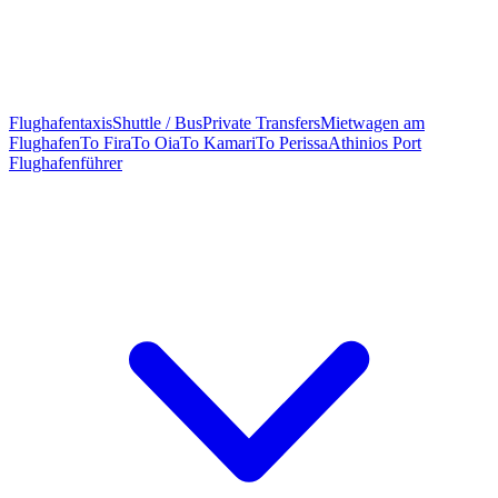
Flughafentaxis
Shuttle / Bus
Private Transfers
Mietwagen am
Flughafen
To Fira
To Oia
To Kamari
To Perissa
Athinios Port
Flughafenführer