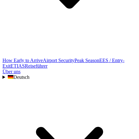
How Early to Arrive
Airport Security
Peak Season
EES / Entry-
Exit
ETIAS
Reiseführer
Über uns
Deutsch