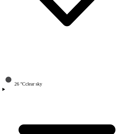
26
°C
clear sky