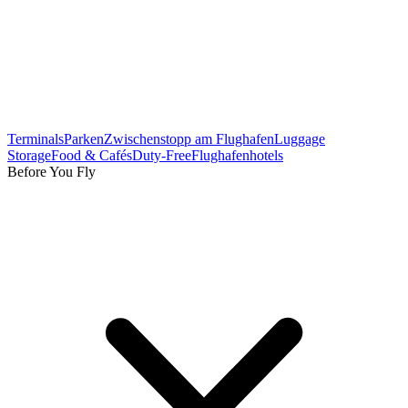
Terminals
Parken
Zwischenstopp am Flughafen
Luggage
Storage
Food & Cafés
Duty-Free
Flughafenhotels
Before You Fly