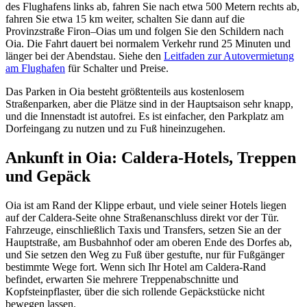
des Flughafens links ab, fahren Sie nach etwa 500 Metern rechts ab,
fahren Sie etwa 15 km weiter, schalten Sie dann auf die
Provinzstraße Firon–Oias um und folgen Sie den Schildern nach
Oia. Die Fahrt dauert bei normalem Verkehr rund 25 Minuten und
länger bei der Abendstau. Siehe den
Leitfaden zur Autovermietung
am Flughafen
für Schalter und Preise.
Das Parken in Oia besteht größtenteils aus kostenlosem
Straßenparken, aber die Plätze sind in der Hauptsaison sehr knapp,
und die Innenstadt ist autofrei. Es ist einfacher, den Parkplatz am
Dorfeingang zu nutzen und zu Fuß hineinzugehen.
Ankunft in Oia: Caldera-Hotels, Treppen
und Gepäck
Oia ist am Rand der Klippe erbaut, und viele seiner Hotels liegen
auf der Caldera-Seite ohne Straßenanschluss direkt vor der Tür.
Fahrzeuge, einschließlich Taxis und Transfers, setzen Sie an der
Hauptstraße, am Busbahnhof oder am oberen Ende des Dorfes ab,
und Sie setzen den Weg zu Fuß über gestufte, nur für Fußgänger
bestimmte Wege fort. Wenn sich Ihr Hotel am Caldera-Rand
befindet, erwarten Sie mehrere Treppenabschnitte und
Kopfsteinpflaster, über die sich rollende Gepäckstücke nicht
bewegen lassen.