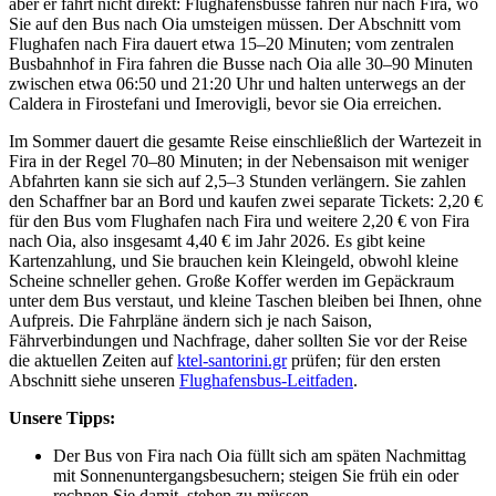
aber er fährt nicht direkt: Flughafensbusse fahren nur nach Fira, wo
Sie auf den Bus nach Oia umsteigen müssen. Der Abschnitt vom
Flughafen nach Fira dauert etwa 15–20 Minuten; vom zentralen
Busbahnhof in Fira fahren die Busse nach Oia alle 30–90 Minuten
zwischen etwa 06:50 und 21:20 Uhr und halten unterwegs an der
Caldera in Firostefani und Imerovigli, bevor sie Oia erreichen.
Im Sommer dauert die gesamte Reise einschließlich der Wartezeit in
Fira in der Regel 70–80 Minuten; in der Nebensaison mit weniger
Abfahrten kann sie sich auf 2,5–3 Stunden verlängern. Sie zahlen
den Schaffner bar an Bord und kaufen zwei separate Tickets: 2,20 €
für den Bus vom Flughafen nach Fira und weitere 2,20 € von Fira
nach Oia, also insgesamt 4,40 € im Jahr 2026. Es gibt keine
Kartenzahlung, und Sie brauchen kein Kleingeld, obwohl kleine
Scheine schneller gehen. Große Koffer werden im Gepäckraum
unter dem Bus verstaut, und kleine Taschen bleiben bei Ihnen, ohne
Aufpreis. Die Fahrpläne ändern sich je nach Saison,
Fährverbindungen und Nachfrage, daher sollten Sie vor der Reise
die aktuellen Zeiten auf
ktel-santorini.gr
prüfen; für den ersten
Abschnitt siehe unseren
Flughafensbus-Leitfaden
.
Unsere Tipps:
Der Bus von Fira nach Oia füllt sich am späten Nachmittag
mit Sonnenuntergangsbesuchern; steigen Sie früh ein oder
rechnen Sie damit, stehen zu müssen.