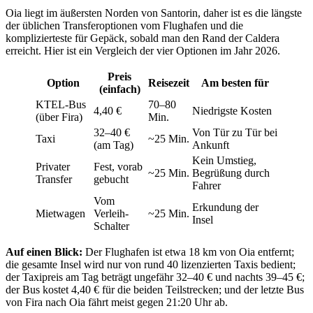
Oia liegt im äußersten Norden von Santorin, daher ist es die längste
der üblichen Transferoptionen vom Flughafen und die
komplizierteste für Gepäck, sobald man den Rand der Caldera
erreicht. Hier ist ein Vergleich der vier Optionen im Jahr 2026.
Preis
Option
Reisezeit
Am besten für
(einfach)
KTEL-Bus
70–80
4,40 €
Niedrigste Kosten
(über Fira)
Min.
32–40 €
Von Tür zu Tür bei
Taxi
~25 Min.
(am Tag)
Ankunft
Kein Umstieg,
Privater
Fest, vorab
~25 Min.
Begrüßung durch
Transfer
gebucht
Fahrer
Vom
Erkundung der
Mietwagen
Verleih-
~25 Min.
Insel
Schalter
Auf einen Blick:
Der Flughafen ist etwa 18 km von Oia entfernt;
die gesamte Insel wird nur von rund 40 lizenzierten Taxis bedient;
der Taxipreis am Tag beträgt ungefähr 32–40 € und nachts 39–45 €;
der Bus kostet 4,40 € für die beiden Teilstrecken; und der letzte Bus
von Fira nach Oia fährt meist gegen 21:20 Uhr ab.