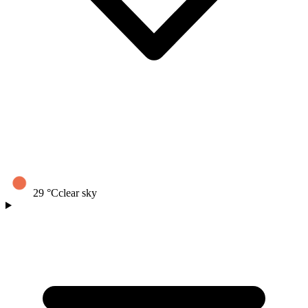
29
°C
clear sky