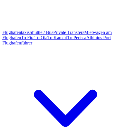
Flughafentaxis
Shuttle / Bus
Private Transfers
Mietwagen am
Flughafen
To Fira
To Oia
To Kamari
To Perissa
Athinios Port
Flughafenführer