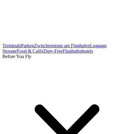
Terminals
Parken
Zwischenstopp am Flughafen
Luggage
Storage
Food & Cafés
Duty-Free
Flughafenhotels
Before You Fly