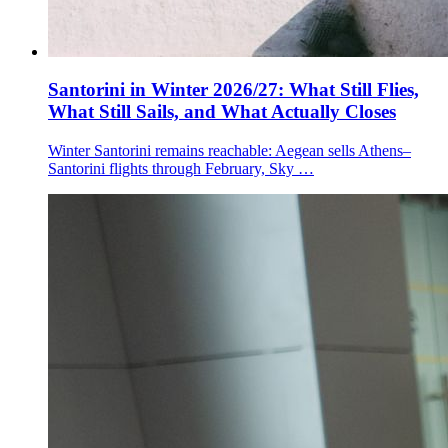
Santorini in Winter 2026/27: What Still Flies,
What Still Sails, and What Actually Closes
Winter Santorini remains reachable: Aegean sells Athens–
Santorini flights through February, Sky …