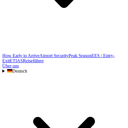
How Early to Arrive
Airport Security
Peak Season
EES / Entry-
Exit
ETIAS
Reiseführer
Über uns
Deutsch