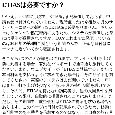
ETIASは必要ですか？
いいえ。2026年7月現在、ETIASはまだ稼働しておらず、申
請も受け付けられていません。現時点または今後数ヶ月のサ
ントリーニ島への旅行にはETIASは必要ありません。ギリシ
ャはシェンゲン協定域内にあるため、システムが稼働した際
には規則が適用されますが、EUがこれまでに発表している
のは
2026年の第4四半期
という期間のみで、正確な日付はロ
ーンチに近づいてから確認されます。
そこから2つのことが導き出されます。フライトが打ち上げ
前に到着する場合、有効なパスポートで通常通り旅行してく
ださい。また、ウェブサイトが「ETIASに登録する」または
本日料金を支払うように求めてきた場合は、そのサイトを閉
じてください。実際のシステムはまだ開いていません。EU
はまた、打ち上げ後少なくとも6ヶ月の移行期間を設けてお
り、その間、ETIASを持たない訪問者は、他の入国条件を満
たしている限り、自動的に拒否されることはありません。た
だし、その期間中、航空会社はETIASの提示を求める場合が
あります。このページは日付が記載されているため、移動す
る可能性のある番号を信頼するのではなく、ご自身の旅行月