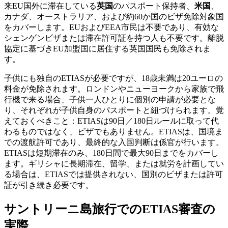
来EU国外に滞在している
英国
のパスポート保持者、
米国
、
カナダ、オーストラリア、および約60か国のビザ免除対象国
をカバーします。EUおよびEEA市民は不要であり、有効な
シェンゲンビザまたは滞在許可証を持つ人も不要です。離脱
協定に基づきEU加盟国に居住する英国国民も免除されま
す。
子供にも独自のETIASが必要ですが、18歳未満は20ユーロの
料金が免除されます。ロンドンやニューヨークから家族で飛
行機で来る場合、子供一人ひとりに個別の申請が必要とな
り、それぞれが子供自身のパスポートと紐づけられます。覚
えておくべきこと：ETIASは90日／180日ルールに取って代
わるものではなく、ビザでもありません。ETIASは、国境ま
での渡航許可であり、最終的な入国判断は係官が行います。
ETIASは短期滞在のみ、180日間で最大90日までをカバーし
ます。ギリシャに長期滞在、留学、または就労を計画してい
る場合は、ETIASでは提供されない、国別のビザまたは許可
証が引き続き必要です。
サントリーニ島旅行でのETIAS審査の
実際