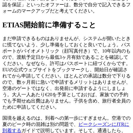
認を保証」といったオファーは、数分で自分で記入できるフ
ォームのマークアップだと考えてください。
ETIAS開始前に準備すること
まだ申請できるものはありませんが、システムが開いたとき
に慌てないよう、少し準備をしておくと良いでしょう。パス
ポートがバイオメトリック（顔写真付き）で、10年以内のも
ので、渡航予定日から最低3ヶ月有効であることを確認して
ください。なぜなら、許可はパスポートに紐づくからです。
EUの公式ウェブサイトをブックマークし、開始日が確認さ
れてから申請してください。ほとんどの承認は数分で下りる
ので、数ヶ月前に急いで申請するメリットはありませんが、
空港のゲートではなく、出発前に申請するようにしましょ
う。大人一人あたり€20を予算としておけば、家族での予約
でも予期せぬ出費はありません。子供を含め、旅行者全員の
ために申請してください。
国境を越えるのは、到着への第一歩にすぎません。空港での
夏のピーク時の混雑は別の問題で、
ピークシーズンにJTRに
到着する
ガイドで説明しています。そして、通過したら、