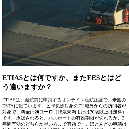
ETIASとは何ですか、またEESとはど
う違いますか？
ETIASは、渡航前に申請するオンライン渡航認証で、米国の
ESTAに似ています。ビザ免除対象のEU域外からの訪問者が
対象で、料金は
20ユーロ
（18歳未満または70歳以上は無料）
です。承認されると、パスポートの有効期限が切れるか、3
年間有効のどちらか早い方まで有効です。ほとんどの申請は