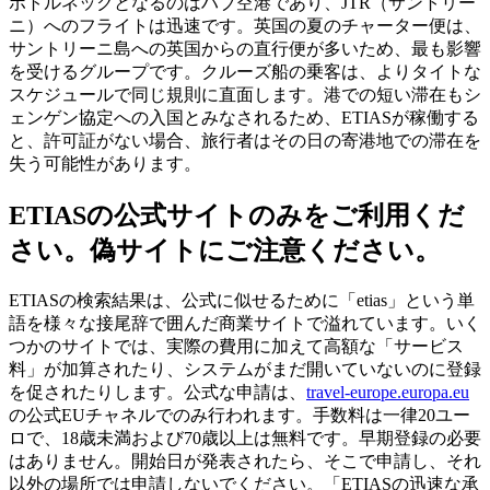
ボトルネックとなるのはハブ空港であり、JTR（サントリー
ニ）へのフライトは迅速です。英国の夏のチャーター便は、
サントリーニ島への英国からの直行便が多いため、最も影響
を受けるグループです。クルーズ船の乗客は、よりタイトな
スケジュールで同じ規則に直面します。港での短い滞在もシ
ェンゲン協定への入国とみなされるため、ETIASが稼働する
と、許可証がない場合、旅行者はその日の寄港地での滞在を
失う可能性があります。
ETIASの公式サイトのみをご利用くだ
さい。偽サイトにご注意ください。
ETIASの検索結果は、公式に似せるために「etias」という単
語を様々な接尾辞で囲んだ商業サイトで溢れています。いく
つかのサイトでは、実際の費用に加えて高額な「サービス
料」が加算されたり、システムがまだ開いていないのに登録
を促されたりします。公式な申請は、
travel-europe.europa.eu
の公式EUチャネルでのみ行われます。手数料は一律20ユー
ロで、18歳未満および70歳以上は無料です。早期登録の必要
はありません。開始日が発表されたら、そこで申請し、それ
以外の場所では申請しないでください。「ETIASの迅速な承