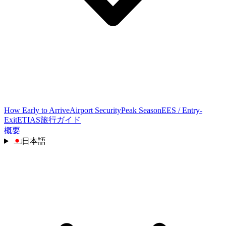
How Early to Arrive
Airport Security
Peak Season
EES / Entry-
Exit
ETIAS
旅行ガイド
概要
日本語