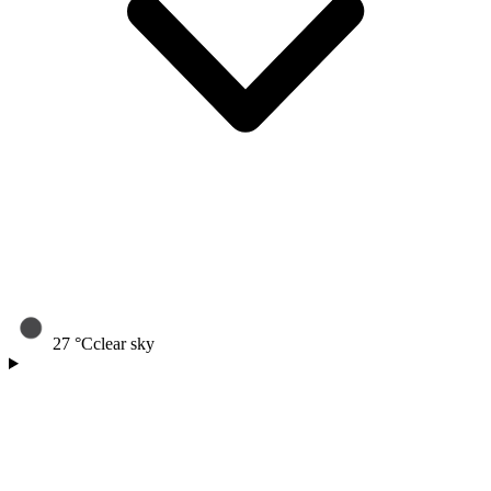
27
°C
clear sky