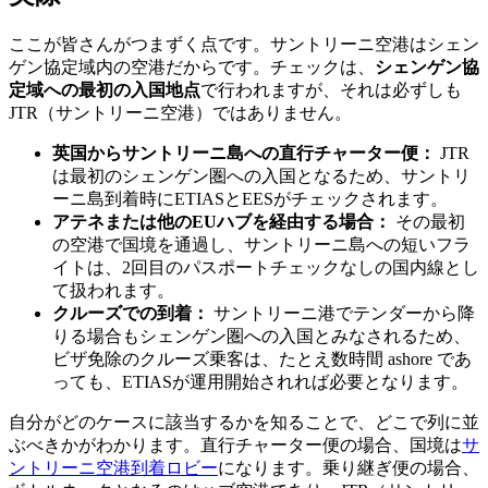
ここが皆さんがつまずく点です。サントリーニ空港はシェン
ゲン協定域内の空港だからです。チェックは、
シェンゲン協
定域への最初の入国地点
で行われますが、それは必ずしも
JTR（サントリーニ空港）ではありません。
英国からサントリーニ島への直行チャーター便：
JTR
は最初のシェンゲン圏への入国となるため、サントリ
ーニ島到着時にETIASとEESがチェックされます。
アテネまたは他のEUハブを経由する場合：
その最初
の空港で国境を通過し、サントリーニ島への短いフラ
イトは、2回目のパスポートチェックなしの国内線とし
て扱われます。
クルーズでの到着：
サントリーニ港でテンダーから降
りる場合もシェンゲン圏への入国とみなされるため、
ビザ免除のクルーズ乗客は、たとえ数時間 ashore であ
っても、ETIASが運用開始されれば必要となります。
自分がどのケースに該当するかを知ることで、どこで列に並
ぶべきかがわかります。直行チャーター便の場合、国境は
サ
ントリーニ空港到着ロビー
になります。乗り継ぎ便の場合、