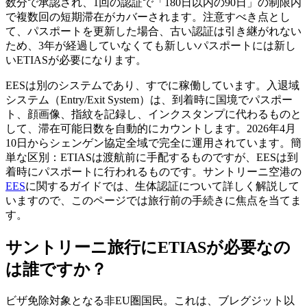
数分で承認され、1回の認証で「180日以内の90日」の制限内
で複数回の短期滞在がカバーされます。注意すべき点とし
て、パスポートを更新した場合、古い認証は引き継がれない
ため、3年が経過していなくても新しいパスポートには新し
いETIASが必要になります。
EESは別のシステムであり、すでに稼働しています。入退域
システム（Entry/Exit System）は、到着時に国境でパスポー
ト、顔画像、指紋を記録し、インクスタンプに代わるものと
して、滞在可能日数を自動的にカウントします。2026年4月
10日からシェンゲン協定全域で完全に運用されています。簡
単な区別：ETIASは渡航前に手配するものですが、EESは到
着時にパスポートに行われるものです。サントリーニ空港の
EES
に関するガイドでは、生体認証について詳しく解説して
いますので、このページでは旅行前の手続きに焦点を当てま
す。
サントリーニ旅行にETIASが必要なの
は誰ですか？
ビザ免除対象となる非EU圏国民。これは、ブレグジット以