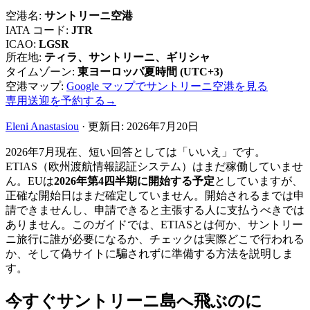
空港名
:
サントリーニ空港
IATA コード
:
JTR
ICAO
:
LGSR
所在地
:
ティラ、サントリーニ、ギリシャ
タイムゾーン
:
東ヨーロッパ夏時間 (UTC+3)
空港マップ
:
Google マップでサントリーニ空港を見る
専用送迎を予約する
→
Eleni Anastasiou
·
更新日
:
2026年7月20日
2026年7月現在、短い回答としては「いいえ」です。
ETIAS（欧州渡航情報認証システム）はまだ稼働していませ
ん。EUは
2026年第4四半期に開始する予定
としていますが、
正確な開始日はまだ確定していません。開始されるまでは申
請できませんし、申請できると主張する人に支払うべきでは
ありません。このガイドでは、ETIASとは何か、サントリー
ニ旅行に誰が必要になるか、チェックは実際どこで行われる
か、そして偽サイトに騙されずに準備する方法を説明しま
す。
今すぐサントリーニ島へ飛ぶのに