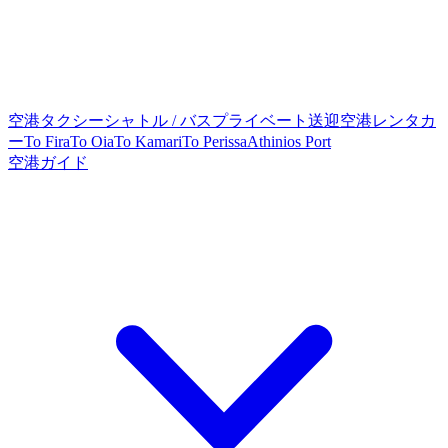
空港タクシー
シャトル / バス
プライベート送迎
空港レンタカ
ー
To Fira
To Oia
To Kamari
To Perissa
Athinios Port
空港ガイド