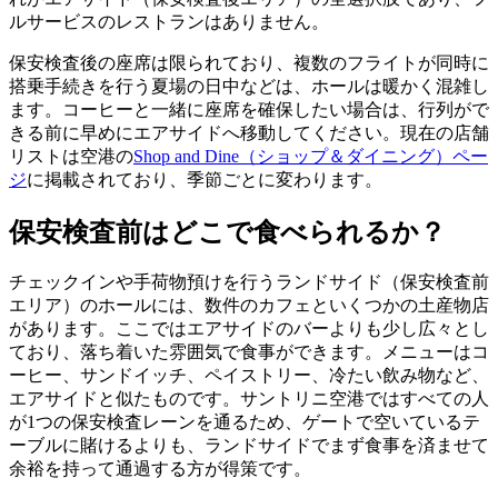
ルサービスのレストランはありません。
保安検査後の座席は限られており、複数のフライトが同時に
搭乗手続きを行う夏場の日中などは、ホールは暖かく混雑し
ます。コーヒーと一緒に座席を確保したい場合は、行列がで
きる前に早めにエアサイドへ移動してください。現在の店舗
リストは空港の
Shop and Dine（ショップ＆ダイニング）ペー
ジ
に掲載されており、季節ごとに変わります。
保安検査前はどこで食べられるか？
チェックインや手荷物預けを行うランドサイド（保安検査前
エリア）のホールには、数件のカフェといくつかの土産物店
があります。ここではエアサイドのバーよりも少し広々とし
ており、落ち着いた雰囲気で食事ができます。メニューはコ
ーヒー、サンドイッチ、ペイストリー、冷たい飲み物など、
エアサイドと似たものです。サントリニ空港ではすべての人
が1つの保安検査レーンを通るため、ゲートで空いているテ
ーブルに賭けるよりも、ランドサイドでまず食事を済ませて
余裕を持って通過する方が得策です。