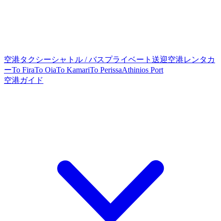
空港タクシー
シャトル / バス
プライベート送迎
空港レンタカ
ー
To Fira
To Oia
To Kamari
To Perissa
Athinios Port
空港ガイド