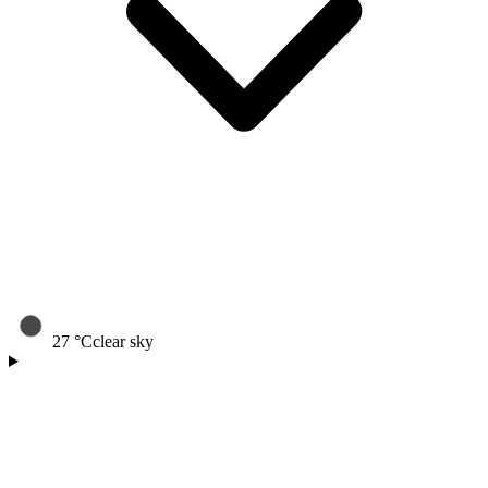
27
°C
clear sky