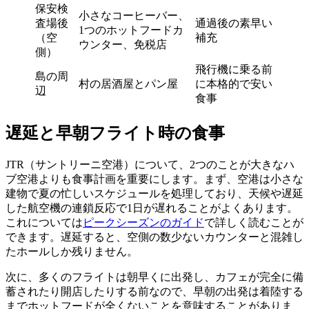
保安検
小さなコーヒーバー、
査場後
通過後の素早い
1つのホットフードカ
（空
補充
ウンター、免税店
側）
飛行機に乗る前
島の周
村の居酒屋とパン屋
に本格的で安い
辺
食事
遅延と早朝フライト時の食事
JTR（サントリーニ空港）について、2つのことが大きなハ
ブ空港よりも食事計画を重要にします。まず、空港は小さな
建物で夏の忙しいスケジュールを処理しており、天候や遅延
した航空機の連鎖反応で1日が遅れることがよくあります。
これについては
ピークシーズンのガイド
で詳しく読むことが
できます。遅延すると、空側の数少ないカウンターと混雑し
たホールしか残りません。
次に、多くのフライトは朝早くに出発し、カフェが完全に備
蓄されたり開店したりする前なので、早朝の出発は着陸する
までホットフードが全くないことを意味することがありま