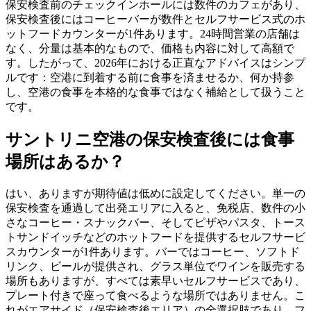
保安検査前のチェックインホールには数件のカフェがあり、
保安検査後にはコーヒーバーが数件とセルフサービス式のホ
ットフードカウンターが1件あります。24時間営業の店舗は
なく、分量は基本的なもので、価格も内容に対して高額で
す。したがって、2026年における正直なアドバイスはシンプ
ルです：空港に到着する前に食事を済ませるか、何か持参
し、空港の食事を本格的な食事ではなく補給として扱うこと
です。
サントリニ空港の保安検査後には食事
場所はあるか？
はい、ありますが期待値は低めに設定してください。単一の
保安検査を通過して出発エリアに入ると、免税店、数件の小
さなコーヒー・スナックバー、そしてピザやパスタ、トース
トサンドイッチなどのホットフードを提供するセルフサービ
スカウンターが1件あります。バーではコーヒー、ソフトド
リンク、ビールが提供され、グラス単位でワインを販売する
場所もありますが、すべては素早いセルフサービスであり、
プレート付きで座って食べるような場所ではありません。こ
れがエアサイド（保安検査後エリア）の全選択肢であり、フ