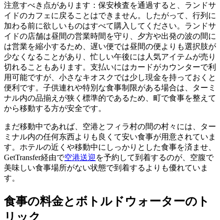
注意すべき点があります：保安検査を通過すると、ランドサ
イドのカフェに戻ることはできません。したがって、行列に
加わる前に欲しいものはすべて購入してください。ランドサ
イドの店舗は昼間の営業時間を守り、夕方や出発の波の間に
は営業を縮小するため、遅い便では昼間の便よりも選択肢が
少なくなることがあり、忙しい午後には人気アイテムが売り
切れることもあります。支払いにはカードがカウンターで利
用可能ですが、小さなキオスクでは少し現金を持っておくと
便利です。子供連れや特別な食事制限がある場合は、ターミ
ナル内の品揃えが狭く標準的であるため、町で食事を整えて
から移動する方が安全です。
まだ移動中であれば、空港とフィラ村の間の村々には、ター
ミナル内の任何东西よりも良くて安い食事が用意されていま
す。ホテルの近くや移動中にしっかりとした食事を済ませ、
GetTransfer経由で
空港送迎
を予約して到着するのが、空腹で
美味しい食事場所がない状態で到着するよりも優れていま
す。
食事の料金とボトルドウォーターのト
リック