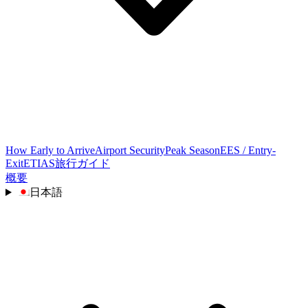
How Early to Arrive
Airport Security
Peak Season
EES / Entry-
Exit
ETIAS
旅行ガイド
概要
日本語