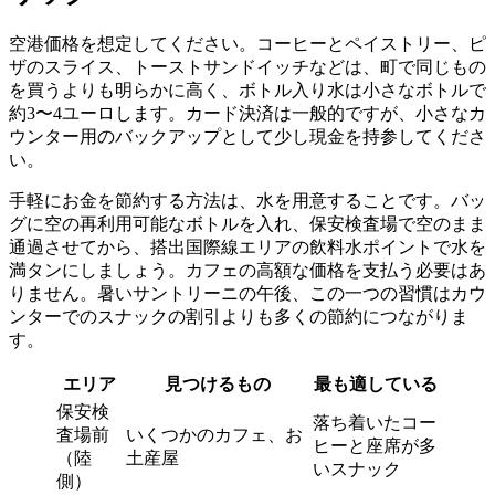
空港価格を想定してください。コーヒーとペイストリー、ピ
ザのスライス、トーストサンドイッチなどは、町で同じもの
を買うよりも明らかに高く、ボトル入り水は小さなボトルで
約3〜4ユーロします。カード決済は一般的ですが、小さなカ
ウンター用のバックアップとして少し現金を持参してくださ
い。
手軽にお金を節約する方法は、水を用意することです。バッ
グに空の再利用可能なボトルを入れ、保安検査場で空のまま
通過させてから、搭出国際線エリアの飲料水ポイントで水を
満タンにしましょう。カフェの高額な価格を支払う必要はあ
りません。暑いサントリーニの午後、この一つの習慣はカウ
ンターでのスナックの割引よりも多くの節約につながりま
す。
エリア
見つけるもの
最も適している
保安検
落ち着いたコー
査場前
いくつかのカフェ、お
ヒーと座席が多
（陸
土産屋
いスナック
側）