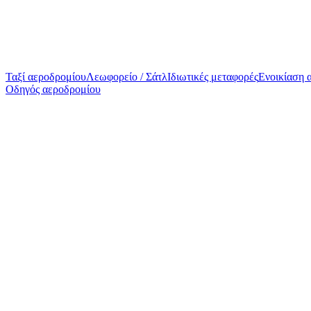
Ταξί αεροδρομίου
Λεωφορείο / Σάτλ
Ιδιωτικές μεταφορές
Ενοικίαση 
Οδηγός αεροδρομίου