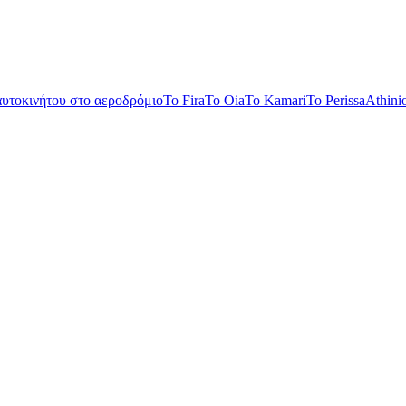
αυτοκινήτου στο αεροδρόμιο
To Fira
To Oia
To Kamari
To Perissa
Athini