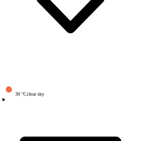
30
°C
clear sky