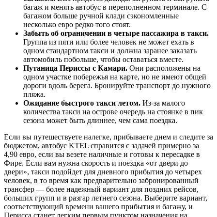
багаж и менять автобус в переполненном терминале. С
багажом больше ручной клади сэкономленные
несколько евро редко того стоят.
Забыть об ограничении в четыре пассажира в такси.
Группа из пяти или более человек не может ехать в
одном стандартном такси и должна заранее заказать
автомобиль побольше, чтобы оставаться вместе.
Путаница Периссы с Камари.
Они расположены на
одном участке побережья на карте, но не имеют общей
дороги вдоль берега. Бронируйте транспорт до нужного
пляжа.
Ожидание быстрого такси летом.
Из-за малого
количества такси на острове очередь на стоянке в пик
сезона может быть длиннее, чем сама поездка.
Если вы путешествуете налегке, прибываете днем и следите за
бюджетом, автобус KTEL справится с задачей примерно за
4,90 евро, если вы везете наличные и готовы к пересадке в
Фире. Если вам нужна скорость и поездка «от двери до
двери», такси подойдет для дневного прибытия до четырех
человек, в то время как предварительно забронированный
трансфер — более надежный вариант для поздних рейсов,
больших групп и в разгар летнего сезона. Выберите вариант,
соответствующий времени вашего прибытия и багажу, и
Перисса станет легким первым пунктом назначения на