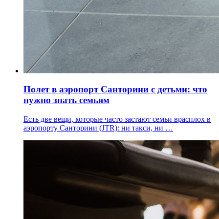
Полет в аэропорт Санторини с детьми: что
нужно знать семьям
Есть две вещи, которые часто застают семьи врасплох в
аэропорту Санторини (JTR): ни такси, ни …