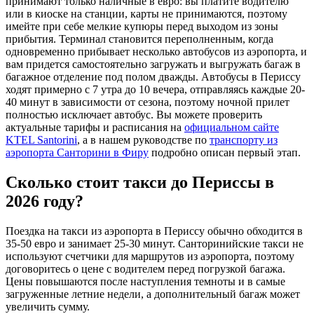
принимают только наличные в евро: вы платите водителю
или в киоске на станции, карты не принимаются, поэтому
имейте при себе мелкие купюры перед выходом из зоны
прибытия. Терминал становится переполненным, когда
одновременно прибывает несколько автобусов из аэропорта, и
вам придется самостоятельно загружать и выгружать багаж в
багажное отделение под полом дважды. Автобусы в Периссу
ходят примерно с 7 утра до 10 вечера, отправляясь каждые 20-
40 минут в зависимости от сезона, поэтому ночной прилет
полностью исключает автобус. Вы можете проверить
актуальные тарифы и расписания на
официальном сайте
KTEL Santorini
, а в нашем руководстве по
транспорту из
аэропорта Санторини в Фиру
подробно описан первый этап.
Сколько стоит такси до Периссы в
2026 году?
Поездка на такси из аэропорта в Периссу обычно обходится в
35-50 евро и занимает 25-30 минут. Санторинийские такси не
используют счетчики для маршрутов из аэропорта, поэтому
договоритесь о цене с водителем перед погрузкой багажа.
Цены повышаются после наступления темноты и в самые
загруженные летние недели, а дополнительный багаж может
увеличить сумму.