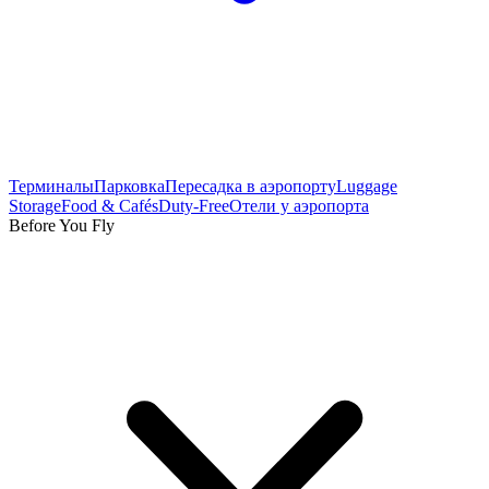
Терминалы
Парковка
Пересадка в аэропорту
Luggage
Storage
Food & Cafés
Duty-Free
Отели у аэропорта
Before You Fly