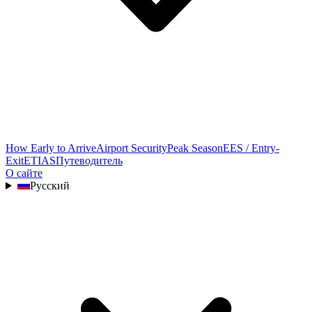
How Early to Arrive
Airport Security
Peak Season
EES / Entry-
Exit
ETIAS
Путеводитель
О сайте
Русский