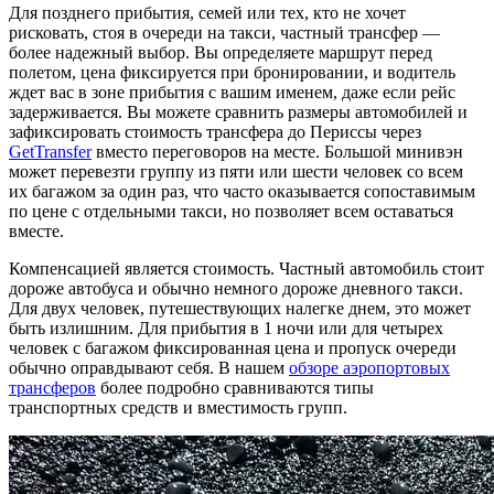
Для позднего прибытия, семей или тех, кто не хочет
рисковать, стоя в очереди на такси, частный трансфер —
более надежный выбор. Вы определяете маршрут перед
полетом, цена фиксируется при бронировании, и водитель
ждет вас в зоне прибытия с вашим именем, даже если рейс
задерживается. Вы можете сравнить размеры автомобилей и
зафиксировать стоимость трансфера до Периссы через
GetTransfer
вместо переговоров на месте. Большой минивэн
может перевезти группу из пяти или шести человек со всем
их багажом за один раз, что часто оказывается сопоставимым
по цене с отдельными такси, но позволяет всем оставаться
вместе.
Компенсацией является стоимость. Частный автомобиль стоит
дороже автобуса и обычно немного дороже дневного такси.
Для двух человек, путешествующих налегке днем, это может
быть излишним. Для прибытия в 1 ночи или для четырех
человек с багажом фиксированная цена и пропуск очереди
обычно оправдывают себя. В нашем
обзоре аэропортовых
трансферов
более подробно сравниваются типы
транспортных средств и вместимость групп.