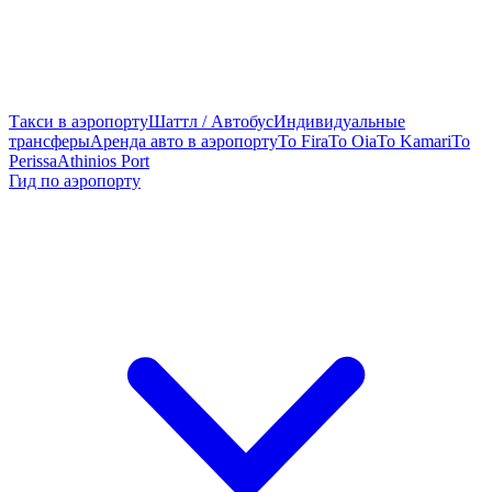
Такси в аэропорту
Шаттл / Автобус
Индивидуальные
трансферы
Аренда авто в аэропорту
To Fira
To Oia
To Kamari
To
Perissa
Athinios Port
Гид по аэропорту