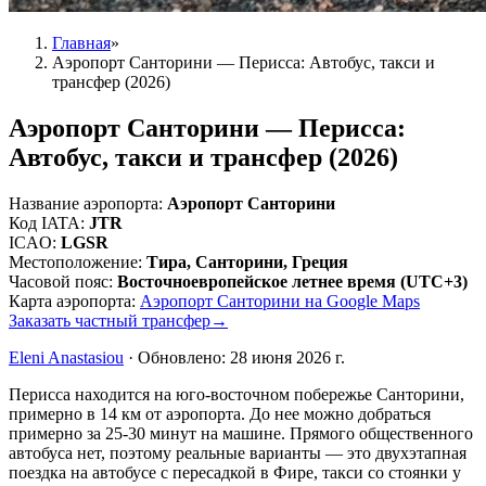
Главная
»
Аэропорт Санторини — Перисса: Автобус, такси и
трансфер (2026)
Аэропорт Санторини — Перисса:
Автобус, такси и трансфер (2026)
Название аэропорта
:
Аэропорт Санторини
Код IATA
:
JTR
ICAO
:
LGSR
Местоположение
:
Тира, Санторини, Греция
Часовой пояс
:
Восточноевропейское летнее время (UTC+3)
Карта аэропорта
:
Аэропорт Санторини на Google Maps
Заказать частный трансфер
→
Eleni Anastasiou
·
Обновлено
:
28 июня 2026 г.
Перисса находится на юго-восточном побережье Санторини,
примерно в 14 км от аэропорта. До нее можно добраться
примерно за 25-30 минут на машине. Прямого общественного
автобуса нет, поэтому реальные варианты — это двухэтапная
поездка на автобусе с пересадкой в Фире, такси со стоянки у