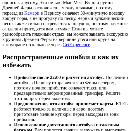
одного к другому. Это не так. Мыс Меса Вуно и руины
Древней Феры расположены между пляжами, поэтому
переезд из
Камари
в Периссу означает 30-минутную поездку
вокруг горы, а не прогулку по песку. Черный вулканический
песок также сильно нагревается к полудню, поэтому пляжные
сандалии пригодятся вам в сумке. Если вы хотите
разнообразить пляжный отдых, вы можете заказать экскурсию
к руинам Древней Феры на вершине утеса или круиз на
катамаране по кальдере через
GetExperience
.
Распространенные ошибки и как их
избежать
Прибытие после 22:00 и расчет на автобус.
Последний
автобус в Периссу отправляется из Фиры вечером,
поэтому ночное прибытие означает такси или
предварительно забронированный трансфер. Решите
этот вопрос перед вылетом.
Предположение, что автобус принимает карты.
KTEL
работает только за наличные в евро, поэтому
приготовьте мелкие купюры перед выходом из зоны
прибытия.
Использование двухэтапного автобуса с тяжелым
багажом.
Вам придется дважды загружать и выгружать