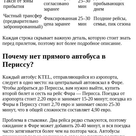
Такси от зоны
25–30
согласовано
прибывающих
прибытия
мин
заранее
днем
Частный трансфер
Фиксированная
25–30
Поздние рейсы,
(предварительно
цена заранее
мин
семьи, пик сезона
забронированный)
Каждая строка скрывает важную деталь, которую стоит знать
перед прилетом, поэтому вот более подробное описание.
Почему нет прямого автобуса в
Периссу?
Каждый автобус KTEL, отправляющийся из аэропорта,
следует в одно место: на центральный автовокзал в Фире.
Чтобы добраться до Периссы, вам нужно выйти, купить
второй билет и сесть на рейс Фира — Перисса. Поездка от
аэропорта стоит 2,20 евро и занимает 15-20 минут; поездка из
Фиры в Периссу стоит 2,70 евро и занимает около 25-30
минут, что в общей сложности составляет 4,90 евро.
Проблема в стыковке. Два рейса редко стыкуются, поэтому
ожидание в Фире может добавить 20-40 минут, и вся поездка
часто затягивается более чем на полтора часа. Автобусы