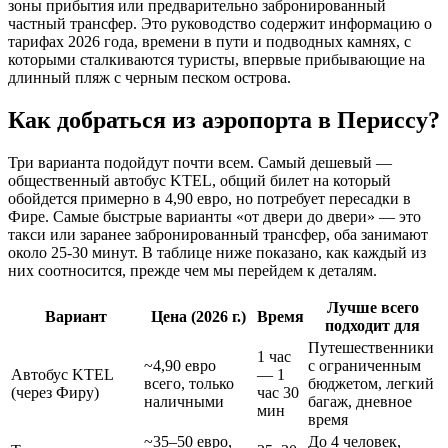
зоны прибытия или предварительно забронированный
частный трансфер. Это руководство содержит информацию о
тарифах 2026 года, времени в пути и подводных камнях, с
которыми сталкиваются туристы, впервые прибывающие на
длинный пляж с черным песком острова.
Как добраться из аэропорта в Периссу?
Три варианта подойдут почти всем. Самый дешевый —
общественный автобус KTEL, общий билет на который
обойдется примерно в 4,90 евро, но потребует пересадки в
Фире. Самые быстрые варианты «от двери до двери» — это
такси или заранее забронированный трансфер, оба занимают
около 25-30 минут. В таблице ниже показано, как каждый из
них соотносится, прежде чем мы перейдем к деталям.
Лучше всего
Вариант
Цена (2026 г.)
Время
подходит для
Путешественники
1 час
~4,90 евро
с ограниченным
Автобус KTEL
— 1
всего, только
бюджетом, легкий
(через Фиру)
час 30
наличными
багаж, дневное
мин
время
~35–50 евро,
До 4 человек,