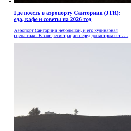
Где поесть в аэропорту Санторини (JTR):
еда, кафе и советы на 2026 год
Аэропорт Санторини небольшой, и его кулинарная
сцена тоже. В зале регистрации перед досмотром есть …