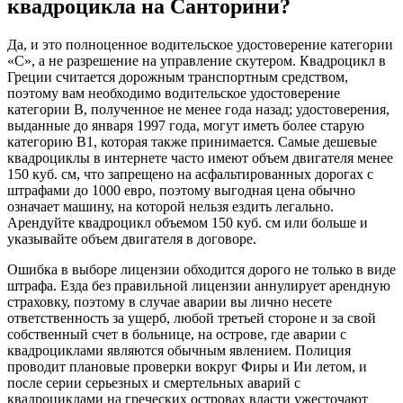
квадроцикла на Санторини?
Да, и это полноценное водительское удостоверение категории
«С», а не разрешение на управление скутером. Квадроцикл в
Греции считается дорожным транспортным средством,
поэтому вам необходимо водительское удостоверение
категории B, полученное не менее года назад; удостоверения,
выданные до января 1997 года, могут иметь более старую
категорию B1, которая также принимается. Самые дешевые
квадроциклы в интернете часто имеют объем двигателя менее
150 куб. см, что запрещено на асфальтированных дорогах с
штрафами до 1000 евро, поэтому выгодная цена обычно
означает машину, на которой нельзя ездить легально.
Арендуйте квадроцикл объемом 150 куб. см или больше и
указывайте объем двигателя в договоре.
Ошибка в выборе лицензии обходится дорого не только в виде
штрафа. Езда без правильной лицензии аннулирует арендную
страховку, поэтому в случае аварии вы лично несете
ответственность за ущерб, любой третьей стороне и за свой
собственный счет в больнице, на острове, где аварии с
квадроциклами являются обычным явлением. Полиция
проводит плановые проверки вокруг Фиры и Ии летом, и
после серии серьезных и смертельных аварий с
квадроциклами на греческих островах власти ужесточают