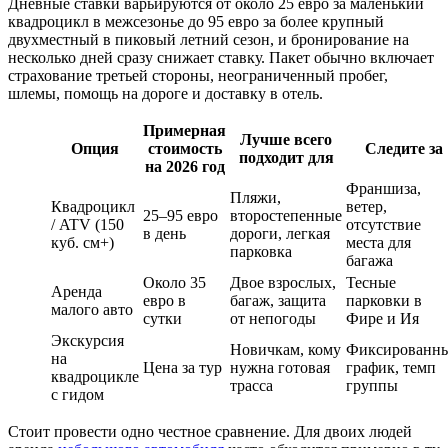
Дневные ставки варьируются от около 25 евро за маленький
квадроцикл в межсезонье до 95 евро за более крупный
двухместный в пиковый летний сезон, и бронирование на
несколько дней сразу снижает ставку. Пакет обычно включает
страхование третьей стороны, неограниченный пробег,
шлемы, помощь на дороге и доставку в отель.
Примерная
Лучше всего
Опция
стоимость
Следите за
подходит для
на 2026 год
Франшиза,
Пляжи,
Квадроцикл
ветер,
25–95 евро
второстепенные
/ ATV (150
отсутствие
в день
дороги, легкая
куб. см+)
места для
парковка
багажа
Около 35
Двое взрослых,
Тесные
Аренда
евро в
багаж, защита
парковки в
малого авто
сутки
от непогоды
Фире и Ия
Экскурсия
Новичкам, кому
Фиксированн
на
Цена за тур
нужна готовая
график, темп
квадроцикле
трасса
группы
с гидом
Стоит провести одно честное сравнение. Для двоих людей