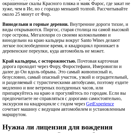
окрашенные скалы Красного пляжа и маяк Фарос, где закат не
хуже, чем в Ие, но с гораздо меньшей толпой. Рассчитывайте
около 25 минут от Фир.
Винодельни и горные деревни.
Внутренние дороги тихие, и
виды открываются. Пиргос, старая столица на самой высокой
горе острова, Мегалохори со своими колокольнями и
винодельни на краю кальдеры вокруг Santo Wines делают
легкое послеобеденное время, и квадроцикл проникает в
деревенские переулки, куда автомобиль не может.
Край кальдеры, с осторожностью.
Почтовая карточная
дорога проходит через Фиру, Фиростефани, Имеровигли и
далее до Ои вдоль обрыва. Это самый живописный и,
безусловно, самый опасный участок, узкий и оградительный,
и разделяемый с туристическими автобусами, поэтому ездите
медленно и вне ветреных полуденных часов, или
припаркуйтесь на краю и прогуляйтесь по городам. Если вы
предпочитаете не справляться с дорогами самостоятельно,
экскурсия на квадроцикле с гидом через
GetExperience
сочетает машину с ведущим автомобилем и установленным
маршрутом.
Нужна ли лицензия для вождения