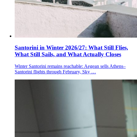
Santorini in Winter 2026/27: What Still Flies,
What Still Sails, and What Actually Closes
Winter Santorini remains reachable: Aegean sells Athens–
Santorini flights through February, Sky …