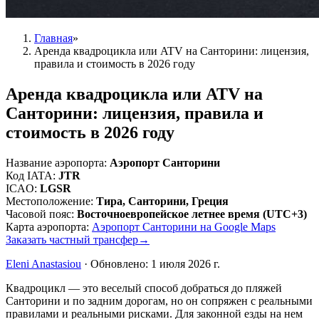
Главная
»
Аренда квадроцикла или ATV на Санторини: лицензия,
правила и стоимость в 2026 году
Аренда квадроцикла или ATV на
Санторини: лицензия, правила и
стоимость в 2026 году
Название аэропорта
:
Аэропорт Санторини
Код IATA
:
JTR
ICAO
:
LGSR
Местоположение
:
Тира, Санторини, Греция
Часовой пояс
:
Восточноевропейское летнее время (UTC+3)
Карта аэропорта
:
Аэропорт Санторини на Google Maps
Заказать частный трансфер
→
Eleni Anastasiou
·
Обновлено
:
1 июля 2026 г.
Квадроцикл — это веселый способ добраться до пляжей
Санторини и по задним дорогам, но он сопряжен с реальными
правилами и реальными рисками. Для законной езды на нем