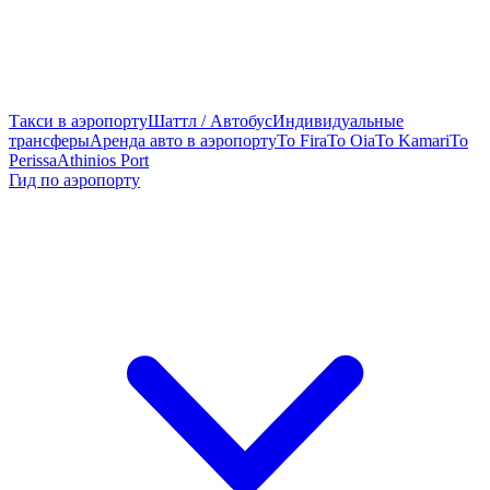
Такси в аэропорту
Шаттл / Автобус
Индивидуальные
трансферы
Аренда авто в аэропорту
To Fira
To Oia
To Kamari
To
Perissa
Athinios Port
Гид по аэропорту