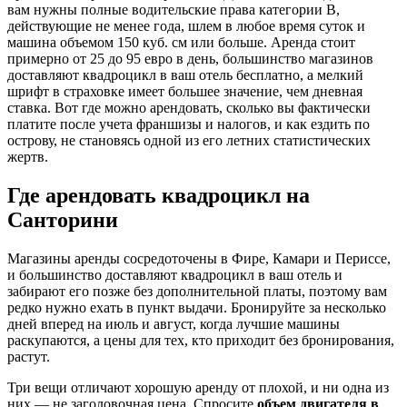
вам нужны полные водительские права категории B,
действующие не менее года, шлем в любое время суток и
машина объемом 150 куб. см или больше. Аренда стоит
примерно от 25 до 95 евро в день, большинство магазинов
доставляют квадроцикл в ваш отель бесплатно, а мелкий
шрифт в страховке имеет большее значение, чем дневная
ставка. Вот где можно арендовать, сколько вы фактически
платите после учета франшизы и налогов, и как ездить по
острову, не становясь одной из его летних статистических
жертв.
Где арендовать квадроцикл на
Санторини
Магазины аренды сосредоточены в Фире, Камари и Периссе,
и большинство доставляют квадроцикл в ваш отель и
забирают его позже без дополнительной платы, поэтому вам
редко нужно ехать в пункт выдачи. Бронируйте за несколько
дней вперед на июль и август, когда лучшие машины
раскупаются, а цены для тех, кто приходит без бронирования,
растут.
Три вещи отличают хорошую аренду от плохой, и ни одна из
них — не заголовочная цена. Спросите
объем двигателя в