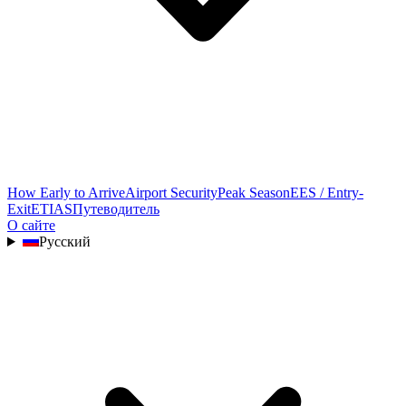
How Early to Arrive
Airport Security
Peak Season
EES / Entry-
Exit
ETIAS
Путеводитель
О сайте
Русский