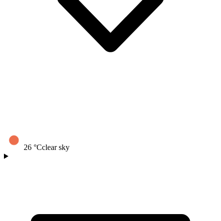
26
°C
clear sky