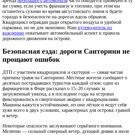
аренда
небольшого автомобиля
часто обходится примерно в ту
же сумму, если учесть франшизу и топливо, при этом вы
останетесь сухими во время августовского ливня и будете
гораздо в безопасности на дорогах вдоль обрывов.
Квадроцикл оправдан ради открытого воздуха и удобной
парковки, но не для экономии. Наш
путеводитель по
вождению
охватывает автомобильный аспект и правила
дорожного движения на острове.
Безопасная езда: дороги Санторини не
прощают ошибок
ДТП с участием квадроциклов и скутеров — самая частая
причина травм на Санторини. Местные жители сообщают о
десятках пострадавших туристов каждый сезон: один из
фармацевтов в Фире рассказал о 15–20 случаях за
загруженный уикенд, а в последние годы на островах
фиксировались и смертельные аварии с квадроциклами.
Машины кажутся устойчивыми, но они лёгкие и ведут себя
хуже всего в двух условиях, характерных для острова: гравий
и ветер.
Некоторые опасности заслуживают серьёзного внимания.
Мелtemи — сильный северный ветер, дующий днями в июле