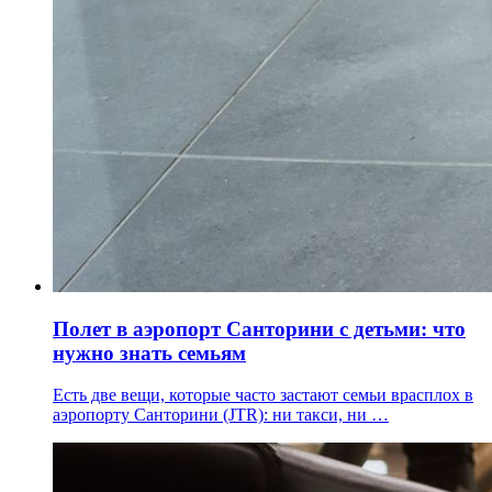
Полет в аэропорт Санторини с детьми: что
нужно знать семьям
Есть две вещи, которые часто застают семьи врасплох в
аэропорту Санторини (JTR): ни такси, ни …