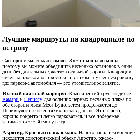
Лучшие маршруты на квадроцикле по
острову
Санторини маленький, около 18 км от конца до конца,
поэтому вы можете объединить несколько остановок в один
день без длительных участков открытой дороги. Квадроцикл
сияет на плоском юго-востоке и в тихом внутреннем районе,
где парковка автомобиля — это утомительное занятие.
Южный пляжный маршрут.
Классический круг соединяет
Камари
и
Периссу
, два больших черных песчаных пляжа по
обе стороны мыса Меса Вуно, затем продолжается до
Перивоулоса и более тихих песков дальше. Это плоско,
хорошо покрыто и легко парковаться, и все побережье
занимает около 30 минут езды.
Акротир, Красный пляж и маяк.
На юго-западном кончике
находится доисторический объект Акротир, ржаво-