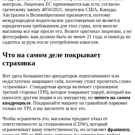
контроль. Лицензии ЕС принимаются как есть; согласно
греческому закону 4850/2021, лицензии США, Канады,
Австралии и Великобритании признаются, поэтому
международное водительское удостоверение не является
юридическим требованием для этих стран, хотя многие
магазины все еще просят его. Возите оригинал лицензии, а не
фотографию, вам должно быть не менее 21 года, и никогда не
садитесь за руль после употребления алкоголя.
Что на самом деле покрывает
страховка
Вот здесь большинство арендаторов переплачивают или
недостаточно защищают себя, поэтому стоит прочитать слово
«страховка». Стандартная аренда включает страхование
третьей стороны (TPI), которое покрывает ущерб, который вы
наносите другим людям и их имуществу, но
ничего на самом
квадроцикле
. Поцарапайте машину на гравийной парковке
только по TPI, и вы заплатите за все это.
Чтобы ограничить это, магазины продают отказ от
ответственности за столкновения (CDW), который
ограничивает вашу ответственность, но оставляет
франшизу
,
часто от 300 до 800 евро, которую вы теряете при любом