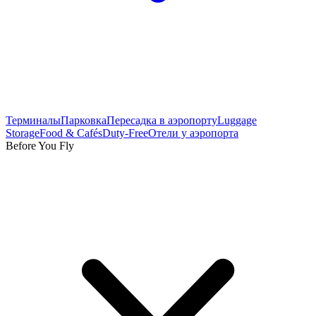
Терминалы
Парковка
Пересадка в аэропорту
Luggage
Storage
Food & Cafés
Duty-Free
Отели у аэропорта
Before You Fly