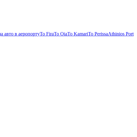
а авто в аеропорту
To Fira
To Oia
To Kamari
To Perissa
Athinios Port