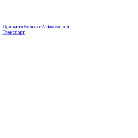
Прильоти
Вильоти
Авіакомпанії
Транспорт