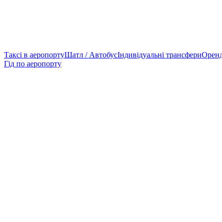
Таксі в аеропорту
Шатл / Автобус
Індивідуальні трансфери
Оренд
Гід по аеропорту