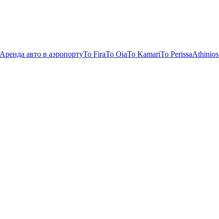
Аренда авто в аэропорту
To Fira
To Oia
To Kamari
To Perissa
Athinios