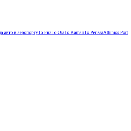
а авто в аеропорту
To Fira
To Oia
To Kamari
To Perissa
Athinios Port