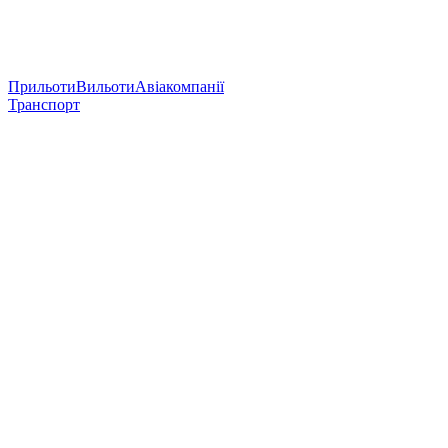
Прильоти
Вильоти
Авіакомпанії
Транспорт