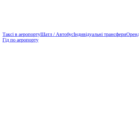
Таксі в аеропорту
Шатл / Автобус
Індивідуальні трансфери
Оренд
Гід по аеропорту