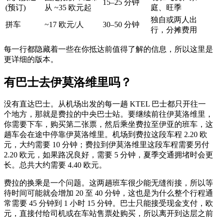
15–25 分钟
(预订)
从 ~35 欧元起
庭、旺季
独自或两人出
拼车
~17 欧元/人
30–50 分钟
行，分摊费用
每一行都隐藏着一些在你抵达前值得了解的信息，所以这里是
更详细的版本。
有巴士去伊莫洛维里吗？
没有直达巴士。从机场出发的每一趟 KTEL 巴士都只开往一
个地方，那就是费拉的中央巴士站。要继续前往伊莫洛维里，
你需要下车，购买第二张票，然后乘坐费拉至伊亚的班车，这
趟车会在途中停靠伊莫洛维里。机场到费拉这段车程 2.20 欧
元，大约需要 10 分钟；费拉到伊莫洛维里这段车程需要另付
2.20 欧元，如果路况良好，需要 5 分钟，夏季交通拥堵时会更
长。总共大约需要 4.40 欧元。
费拉的换乘是一个问题。这两趟班车很少能无缝衔接，所以等
待时间可能就会增加 20 至 40 分钟，这也是为什么整个行程通
常需要 45 分钟到 1 小时 15 分钟。巴士只能接受现金支付，欧
元，直接付给司机或在车站售票处购买，所以离开到达层之前