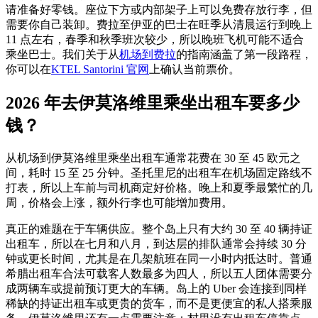
请准备好零钱。座位下方或内部架子上可以免费存放行李，但
需要你自己装卸。费拉至伊亚的巴士在旺季从清晨运行到晚上
11 点左右，春季和秋季班次较少，所以晚班飞机可能不适合
乘坐巴士。我们关于从
机场到费拉
的指南涵盖了第一段路程，
你可以在
KTEL Santorini 官网
上确认当前票价。
2026 年去伊莫洛维里乘坐出租车要多少
钱？
从机场到伊莫洛维里乘坐出租车通常花费在 30 至 45 欧元之
间，耗时 15 至 25 分钟。圣托里尼的出租车在机场固定路线不
打表，所以上车前与司机商定好价格。晚上和夏季最繁忙的几
周，价格会上涨，额外行李也可能增加费用。
真正的难题在于车辆供应。整个岛上只有大约 30 至 40 辆持证
出租车，所以在七月和八月，到达层的排队通常会持续 30 分
钟或更长时间，尤其是在几架航班在同一小时内抵达时。普通
希腊出租车合法可载客人数最多为四人，所以五人团体需要分
成两辆车或提前预订更大的车辆。岛上的 Uber 会连接到同样
稀缺的持证出租车或更贵的货车，而不是更便宜的私人搭乘服