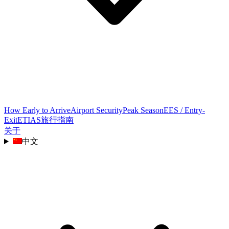
How Early to Arrive
Airport Security
Peak Season
EES / Entry-
Exit
ETIAS
旅行指南
关于
中文