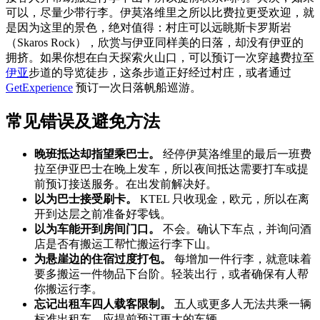
可以，尽量少带行李。伊莫洛维里之所以比费拉更受欢迎，就
是因为这里的景色，绝对值得：村庄可以远眺斯卡罗斯岩
（Skaros Rock），欣赏与伊亚同样美的日落，却没有伊亚的
拥挤。如果你想在白天探索火山口，可以预订一次穿越费拉至
伊亚
步道的导览徒步，这条步道正好经过村庄，或者通过
GetExperience
预订一次日落帆船巡游。
常见错误及避免方法
晚班抵达却指望乘巴士。
经停伊莫洛维里的最后一班费
拉至伊亚巴士在晚上发车，所以夜间抵达需要打车或提
前预订接送服务。在出发前解决好。
以为巴士接受刷卡。
KTEL 只收现金，欧元，所以在离
开到达层之前准备好零钱。
以为车能开到房间门口。
不会。确认下车点，并询问酒
店是否有搬运工帮忙搬运行李下山。
为悬崖边的住宿过度打包。
每增加一件行李，就意味着
要多搬运一件物品下台阶。轻装出行，或者确保有人帮
你搬运行李。
忘记出租车四人载客限制。
五人或更多人无法共乘一辆
标准出租车，应提前预订更大的车辆。