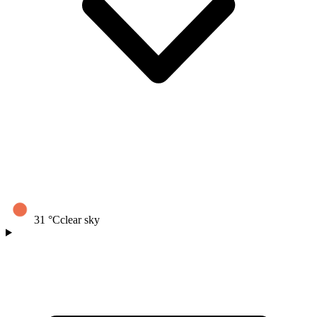
31
°C
clear sky