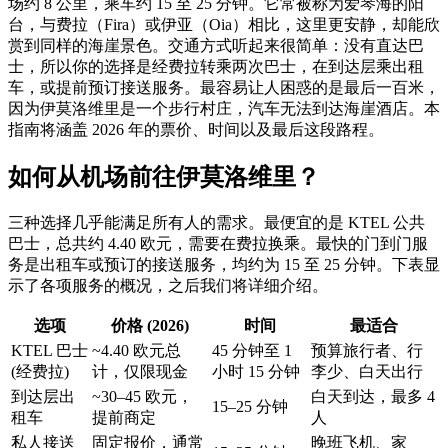
场约 8 公里，乘车约 15 至 25 分钟。它常被称为爱琴海的阳
台，与费拉（Fira）或伊亚（Oia）相比，这里更安静，却能欣
赏到同样的海崖景色。交通方式听起来很简单：没有直达巴
士，所以你的选择是经费拉转乘两次巴士，在到达层乘出租
车，或提前预订接送服务。最容易让人困惑的是最后一百米，
因为伊莫洛维里是一个步行村庄，汽车无法到达海崖酒店。本
指南将涵盖 2026 年的票价、时间以及最后这段路程。
如何从机场前往伊莫洛维里？
三种选择几乎能满足所有人的需求。最便宜的是 KTEL 公共
巴士，总共约 4.40 欧元，需要在费拉换乘。最快的门到门服
务是出租车或预订的接送服务，均约为 15 至 25 分钟。下表显
示了各项服务的概况，之后我们将详细介绍。
选项
价格 (2026)
时间
最适合
KTEL 巴士
~4.40 欧元总
45 分钟至 1
预算旅行者、行
(经费拉)
计，仅限现金
小时 15 分钟
李少、白天出行
到达层出
~30–45 欧元，
白天到达，最多 4
15–25 分钟
租车
提前商定
人
私人接送
固定报价，通常
晚班飞机、家