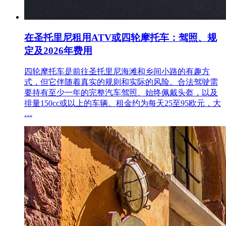
在圣托里尼租用ATV或四轮摩托车：驾照、规
定及2026年费用
四轮摩托车是前往圣托里尼海滩和乡间小路的有趣方
式，但它伴随着真实的规则和实际的风险。合法驾驶需
要持有至少一年的完整汽车驾照、始终佩戴头盔，以及
排量150cc或以上的车辆。租金约为每天25至95欧元，大
…