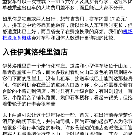
型货车可以一次性载下一组五六个人及其所有行李，这通常比
单独乘坐出租车的人均费用差不多，而且能让大家不分开。
如果你是独自或两人出行，想节省费用，拼车约需 17 欧元/
人。拼车会中途停靠其他乘客，所以比私人车辆耗时更长，但
舒适度比巴士好，而且省去了在费拉换乘的麻烦。我们的
机场
接送服务概述
会对车型和团体人数进行更详细的比较。
入住伊莫洛维里酒店
伊莫洛维里是一个步行化村庄。道路和小型停车场位于山顶，
靠近教堂和主广场，而大多数能看到火山口景色的酒店则建在
它们下面的悬崖上。没有出租车、接送车或巴士能到达那些房
间。你的司机会在最近的道路入口放下你，然后你需要沿着有
台阶的小路走到酒店，有时只有几十级台阶，有时则超过一百
级。小路混合了铺装路面、鹅卵石和楼梯，看起来很美，但拖
着带轮子的行李会很辛苦。
以下两点可以让这个过程轻松一些。首先，在出行前弄清楚你
酒店的确切下车点，并告知司机，因为正确的起点可以为你节
省很多带着行李绕路的麻烦。许多悬崖边的酒店会派搬运工迎
接客人并帮助搬运行李下山，所以提前联系询问。其次，如果