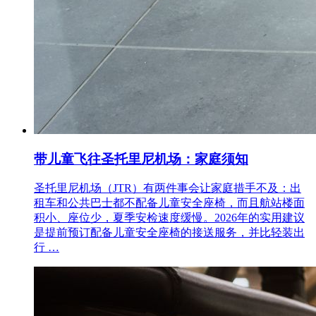
带儿童飞往圣托里尼机场：家庭须知
圣托里尼机场（JTR）有两件事会让家庭措手不及：出
租车和公共巴士都不配备儿童安全座椅，而且航站楼面
积小、座位少，夏季安检速度缓慢。2026年的实用建议
是提前预订配备儿童安全座椅的接送服务，并比轻装出
行 …