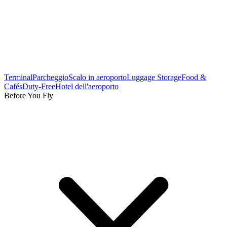
Terminal
Parcheggio
Scalo in aeroporto
Luggage Storage
Food &
Cafés
Duty-Free
Hotel dell'aeroporto
Before You Fly