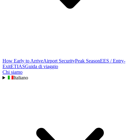
How Early to Arrive
Airport Security
Peak Season
EES / Entry-
Exit
ETIAS
Guida di viaggio
Chi siamo
Italiano