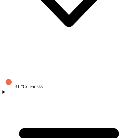
31
°C
clear sky