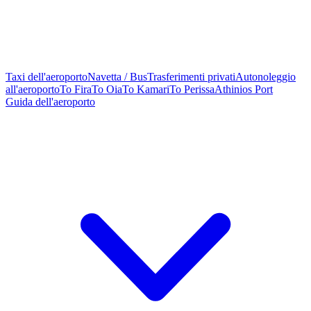
Taxi dell'aeroporto
Navetta / Bus
Trasferimenti privati
Autonoleggio
all'aeroporto
To Fira
To Oia
To Kamari
To Perissa
Athinios Port
Guida dell'aeroporto