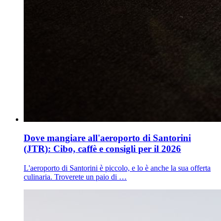
Dove mangiare all'aeroporto di Santorini
(JTR): Cibo, caffè e consigli per il 2026
L'aeroporto di Santorini è piccolo, e lo è anche la sua offerta
culinaria. Troverete un paio di …