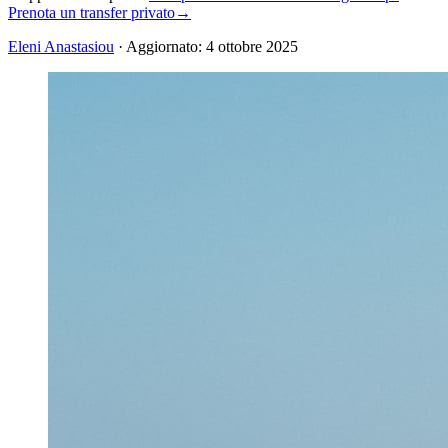
Prenota un transfer privato
→
Eleni Anastasiou
·
Aggiornato
:
4 ottobre 2025