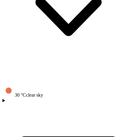
30
°C
clear sky