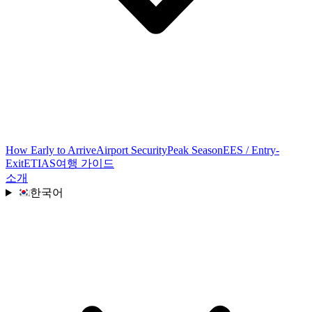
How Early to Arrive
Airport Security
Peak Season
EES / Entry-
Exit
ETIAS
여행 가이드
소개
한국어