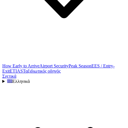
How Early to Arrive
Airport Security
Peak Season
EES / Entry-
Exit
ETIAS
Ταξιδιωτικός οδηγός
Σχετικά
Ελληνικά