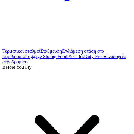
Τερματικοί σταθμοί
Στάθμευση
Ενδιάμεση στάση στο
αεροδρόμιο
Luggage Storage
Food & Cafés
Duty-Free
Ξενοδοχεία
αεροδρομίου
Before You Fly