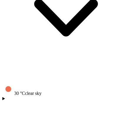
30
°C
clear sky