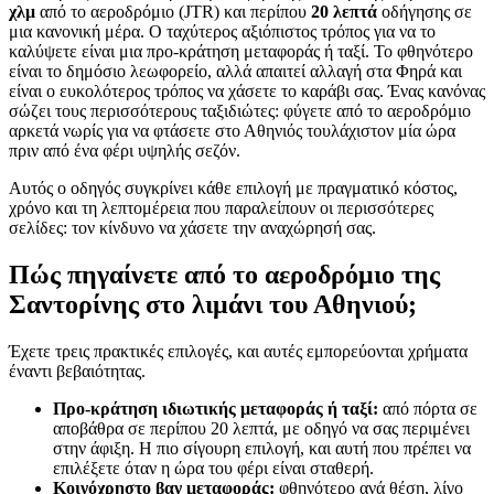
χλμ
από το αεροδρόμιο (JTR) και περίπου
20 λεπτά
οδήγησης σε
μια κανονική μέρα. Ο ταχύτερος αξιόπιστος τρόπος για να το
καλύψετε είναι μια προ-κράτηση μεταφοράς ή ταξί. Το φθηνότερο
είναι το δημόσιο λεωφορείο, αλλά απαιτεί αλλαγή στα Φηρά και
είναι ο ευκολότερος τρόπος να χάσετε το καράβι σας. Ένας κανόνας
σώζει τους περισσότερους ταξιδιώτες: φύγετε από το αεροδρόμιο
αρκετά νωρίς για να φτάσετε στο Αθηνιός τουλάχιστον μία ώρα
πριν από ένα φέρι υψηλής σεζόν.
Αυτός ο οδηγός συγκρίνει κάθε επιλογή με πραγματικό κόστος,
χρόνο και τη λεπτομέρεια που παραλείπουν οι περισσότερες
σελίδες: τον κίνδυνο να χάσετε την αναχώρησή σας.
Πώς πηγαίνετε από το αεροδρόμιο της
Σαντορίνης στο λιμάνι του Αθηνιού;
Έχετε τρεις πρακτικές επιλογές, και αυτές εμπορεύονται χρήματα
έναντι βεβαιότητας.
Προ-κράτηση ιδιωτικής μεταφοράς ή ταξί:
από πόρτα σε
αποβάθρα σε περίπου 20 λεπτά, με οδηγό να σας περιμένει
στην άφιξη. Η πιο σίγουρη επιλογή, και αυτή που πρέπει να
επιλέξετε όταν η ώρα του φέρι είναι σταθερή.
Κοινόχρηστο βαν μεταφοράς:
φθηνότερο ανά θέση, λίγο