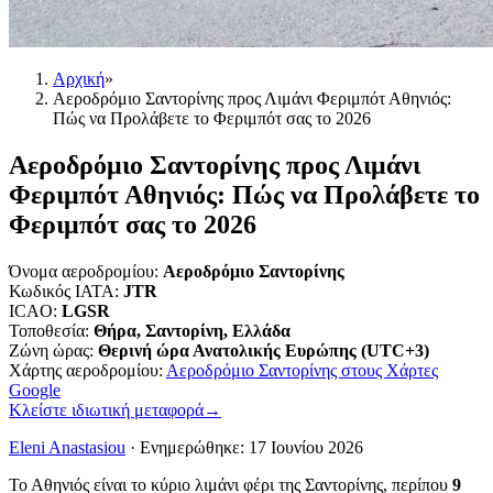
Αρχική
»
Αεροδρόμιο Σαντορίνης προς Λιμάνι Φεριμπότ Αθηνιός:
Πώς να Προλάβετε το Φεριμπότ σας το 2026
Αεροδρόμιο Σαντορίνης προς Λιμάνι
Φεριμπότ Αθηνιός: Πώς να Προλάβετε το
Φεριμπότ σας το 2026
Όνομα αεροδρομίου
:
Αεροδρόμιο Σαντορίνης
Κωδικός IATA
:
JTR
ICAO
:
LGSR
Τοποθεσία
:
Θήρα, Σαντορίνη, Ελλάδα
Ζώνη ώρας
:
Θερινή ώρα Ανατολικής Ευρώπης (UTC+3)
Χάρτης αεροδρομίου
:
Αεροδρόμιο Σαντορίνης στους Χάρτες
Google
Κλείστε ιδιωτική μεταφορά
→
Eleni Anastasiou
·
Ενημερώθηκε
:
17 Ιουνίου 2026
Το Αθηνιός είναι το κύριο λιμάνι φέρι της Σαντορίνης, περίπου
9