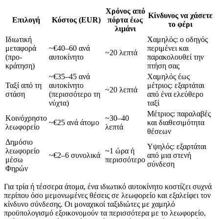
Χρόνος από
Κίνδυνος να χάσετε
Επιλογή
Κόστος (EUR)
πόρτα έως
το φέρι
λιμάνι
Ιδιωτική
Χαμηλός: ο οδηγός
μεταφορά
~€40–60 ανά
περιμένει και
~20 λεπτά
(προ-
αυτοκίνητο
παρακολουθεί την
κράτηση)
πτήση σας
~€35–45 ανά
Χαμηλός έως
Ταξί από τη
αυτοκίνητο
μέτριος: εξαρτάται
~20 λεπτά
στάση
(περισσότερο τη
από ένα ελεύθερο
νύχτα)
ταξί
Μέτριος: παραλαβές
Κοινόχρηστο
~30–40
~€25 ανά άτομο
και διαθεσιμότητα
λεωφορείο
λεπτά
θέσεων
Δημόσιο
Υψηλός: εξαρτάται
λεωφορείο
~1 ώρα ή
~€2–6 συνολικά
από μια στενή
μέσω
περισσότερο
σύνδεση
Φηρών
Για τρία ή τέσσερα άτομα, ένα ιδιωτικό αυτοκίνητο κοστίζει συχνά
περίπου όσο μεμονωμένες θέσεις σε λεωφορείο και εξαλείφει τον
κίνδυνο σύνδεσης. Οι μοναχικοί ταξιδιώτες με χαμηλό
προϋπολογισμό εξοικονομούν τα περισσότερα με το λεωφορείο,