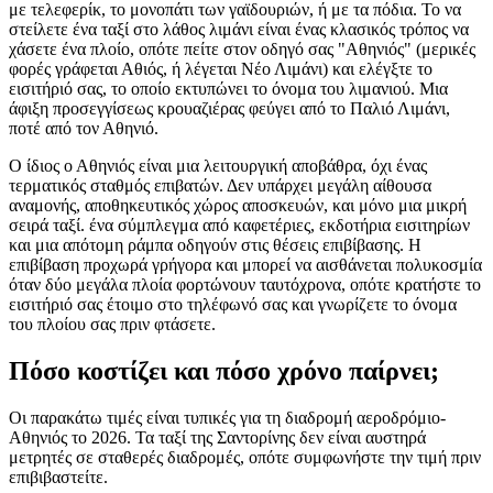
με τελεφερίκ, το μονοπάτι των γαϊδουριών, ή με τα πόδια. Το να
στείλετε ένα ταξί στο λάθος λιμάνι είναι ένας κλασικός τρόπος να
χάσετε ένα πλοίο, οπότε πείτε στον οδηγό σας "Αθηνιός" (μερικές
φορές γράφεται Αθιός, ή λέγεται Νέο Λιμάνι) και ελέγξτε το
εισιτήριό σας, το οποίο εκτυπώνει το όνομα του λιμανιού. Μια
άφιξη προσεγγίσεως κρουαζιέρας φεύγει από το Παλιό Λιμάνι,
ποτέ από τον Αθηνιό.
Ο ίδιος ο Αθηνιός είναι μια λειτουργική αποβάθρα, όχι ένας
τερματικός σταθμός επιβατών. Δεν υπάρχει μεγάλη αίθουσα
αναμονής, αποθηκευτικός χώρος αποσκευών, και μόνο μια μικρή
σειρά ταξί. ένα σύμπλεγμα από καφετέριες, εκδοτήρια εισιτηρίων
και μια απότομη ράμπα οδηγούν στις θέσεις επιβίβασης. Η
επιβίβαση προχωρά γρήγορα και μπορεί να αισθάνεται πολυκοσμία
όταν δύο μεγάλα πλοία φορτώνουν ταυτόχρονα, οπότε κρατήστε το
εισιτήριό σας έτοιμο στο τηλέφωνό σας και γνωρίζετε το όνομα
του πλοίου σας πριν φτάσετε.
Πόσο κοστίζει και πόσο χρόνο παίρνει;
Οι παρακάτω τιμές είναι τυπικές για τη διαδρομή αεροδρόμιο-
Αθηνιός το 2026. Τα ταξί της Σαντορίνης δεν είναι αυστηρά
μετρητές σε σταθερές διαδρομές, οπότε συμφωνήστε την τιμή πριν
επιβιβαστείτε.