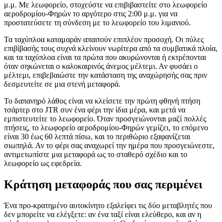
μ.μ. Με λεωφορείο, στοχεύστε να επιβιβαστείτε στο λεωφορείο
αεροδρομίου-Φηρών το αργότερο στις 2:00 μ.μ. για να
προστατεύσετε τη σύνδεση με το λεωφορείο του λιμανιού.
Τα ταχύπλοα καταμαράν απαιτούν επιπλέον προσοχή. Οι πύλες
επιβίβασής τους συχνά κλείνουν νωρίτερα από τα συμβατικά πλοία,
και τα ταχύπλοα είναι τα πρώτα που ακυρώνονται ή εκτρέπονται
όταν σηκώνεται ο καλοκαιρινός άνεμος μέλτεμι. Αν φυσάει ο
μέλτεμι, επιβεβαιώστε την κατάσταση της αναχώρησής σας πριν
δεσμευτείτε σε μια στενή μεταφορά.
Το δαπανηρό λάθος είναι να κλείσετε την πρώτη φθηνή πτήση
τσάρτερ στο JTR συν ένα φέρι την ίδια μέρα, και μετά να
εμπιστευτείτε το λεωφορείο. Όταν προσγειώνονται μαζί πολλές
πτήσεις, το λεωφορείο αεροδρομίου-Φηρών γεμίζει, το επόμενο
είναι 30 έως 60 λεπτά πίσω, και το περιθώριο εξαφανίζεται
σιωπηλά. Αν το φέρι σας αναχωρεί την ημέρα που προσγειώνεστε,
αντιμετωπίστε μια μεταφορά ως το σταθερό σχέδιο και το
λεωφορείο ως εφεδρεία.
Κράτηση μεταφοράς που σας περιμένει
Ένα προ-κρατημένο αυτοκίνητο εξαλείφει τις δύο μεταβλητές που
δεν μπορείτε να ελέγξετε: αν ένα ταξί είναι ελεύθερο, και αν η