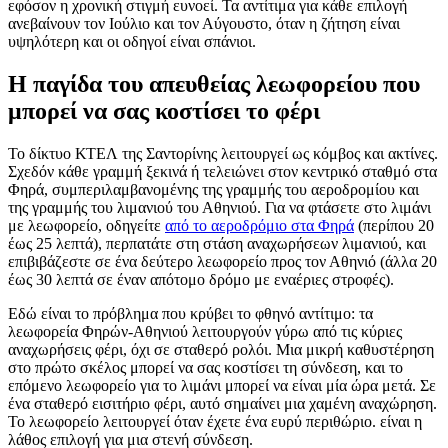
εφόσον η χρονική στιγμή ευνοεί. Τα αντίτιμα για κάθε επιλογή
ανεβαίνουν τον Ιούλιο και τον Αύγουστο, όταν η ζήτηση είναι
υψηλότερη και οι οδηγοί είναι σπάνιοι.
Η παγίδα του απευθείας λεωφορείου που
μπορεί να σας κοστίσει το φέρι
Το δίκτυο ΚΤΕΛ της Σαντορίνης λειτουργεί ως κόμβος και ακτίνες.
Σχεδόν κάθε γραμμή ξεκινά ή τελειώνει στον κεντρικό σταθμό στα
Φηρά, συμπεριλαμβανομένης της γραμμής του αεροδρομίου και
της γραμμής του λιμανιού του Αθηνιού. Για να φτάσετε στο λιμάνι
με λεωφορείο, οδηγείτε
από το αεροδρόμιο στα Φηρά
(περίπου 20
έως 25 λεπτά), περπατάτε στη στάση αναχωρήσεων λιμανιού, και
επιβιβάζεστε σε ένα δεύτερο λεωφορείο προς τον Αθηνιό (άλλα 20
έως 30 λεπτά σε έναν απότομο δρόμο με εναέριες στροφές).
Εδώ είναι το πρόβλημα που κρύβει το φθηνό αντίτιμο: τα
λεωφορεία Φηρών-Αθηνιού λειτουργούν γύρω από τις κύριες
αναχωρήσεις φέρι, όχι σε σταθερό ρολόι. Μια μικρή καθυστέρηση
στο πρώτο σκέλος μπορεί να σας κοστίσει τη σύνδεση, και το
επόμενο λεωφορείο για το λιμάνι μπορεί να είναι μία ώρα μετά. Σε
ένα σταθερό εισιτήριο φέρι, αυτό σημαίνει μια χαμένη αναχώρηση.
Το λεωφορείο λειτουργεί όταν έχετε ένα ευρύ περιθώριο. είναι η
λάθος επιλογή για μια στενή σύνδεση.