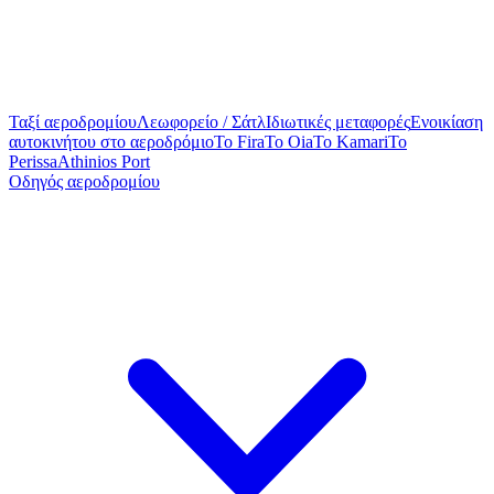
Ταξί αεροδρομίου
Λεωφορείο / Σάτλ
Ιδιωτικές μεταφορές
Ενοικίαση
αυτοκινήτου στο αεροδρόμιο
To Fira
To Oia
To Kamari
To
Perissa
Athinios Port
Οδηγός αεροδρομίου