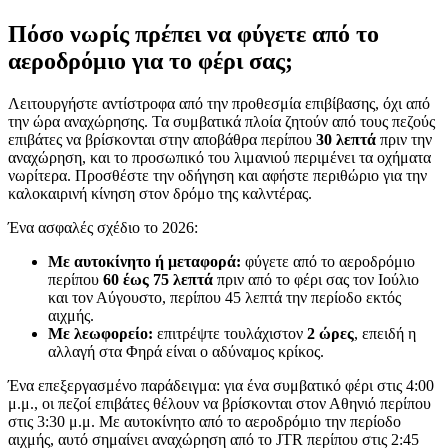
Πόσο νωρίς πρέπει να φύγετε από το
αεροδρόμιο για το φέρι σας;
Λειτουργήστε αντίστροφα από την προθεσμία επιβίβασης, όχι από
την ώρα αναχώρησης. Τα συμβατικά πλοία ζητούν από τους πεζούς
επιβάτες να βρίσκονται στην αποβάθρα περίπου
30 λεπτά
πριν την
αναχώρηση, και το προσωπικό του λιμανιού περιμένει τα οχήματα
νωρίτερα. Προσθέστε την οδήγηση και αφήστε περιθώριο για την
καλοκαιρινή κίνηση στον δρόμο της καλντέρας.
Ένα ασφαλές σχέδιο το 2026:
Με αυτοκίνητο ή μεταφορά:
φύγετε από το αεροδρόμιο
περίπου
60 έως 75 λεπτά
πριν από το φέρι σας τον Ιούλιο
και τον Αύγουστο, περίπου 45 λεπτά την περίοδο εκτός
αιχμής.
Με λεωφορείο:
επιτρέψτε τουλάχιστον
2 ώρες
, επειδή η
αλλαγή στα Φηρά είναι ο αδύναμος κρίκος.
Ένα επεξεργασμένο παράδειγμα: για ένα συμβατικό φέρι στις 4:00
μ.μ., οι πεζοί επιβάτες θέλουν να βρίσκονται στον Αθηνιό περίπου
στις 3:30 μ.μ. Με αυτοκίνητο από το αεροδρόμιο την περίοδο
αιχμής, αυτό σημαίνει αναχώρηση από το JTR περίπου στις 2:45