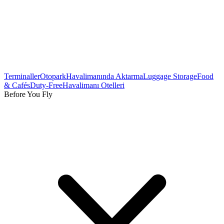
Terminaller
Otopark
Havalimanında Aktarma
Luggage Storage
Food
& Cafés
Duty-Free
Havalimanı Otelleri
Before You Fly