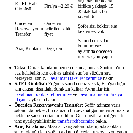
dışında; duraklarla
KTEL Halk
Fira'ya ~2.20 €
birlikte yaklaşık 15–
Otobüsü
25 dakikalık bir
yolculuk
Önceden
Önceden
Şoför sizi bekler; sıra
Rezervasyonlu
belirtilen sabit
beklemek yok
Transfer
fiyat
Salonda masalar
bulunur; yaz
Araç Kiralama
Değişken
aylarında önceden
rezervasyon yaptırın
Taksi:
Durak kapıların hemen dışında, ancak Santorini'nin
yaz kalabalığı için çok az taksisi var, bu yüzden sıra
bekleyebilirsiniz.
Havalimanı taksi rehberimize
bakın.
KTEL Otobüsü:
Yoğun sezonda ucuz ve sık, Fira'ya doğru
tam çıkışın dışındaki duraktan kalkar. Ayrıntılar için
havalimanı otobüs rehberimize
ve
havalimanından Fira'ya
ulaşım
sayfasına bakın.
Önceden Rezervasyonlu Transfer:
Şoför, adınıza varış
salonunda bekler, bu da uzun bir seyahat gününden sonra sıra
bekleme şansını ortadan kaldırır. GetTransfer aracılığıyla bir
tane ayarlayabilirsiniz;
transfer rehberimize
bakın.
Araç Kiralama:
Masalar varış salonundadır; ada stokları
sınırlı olduğu için yoğun aylarda önceden rezervasyon yapın.