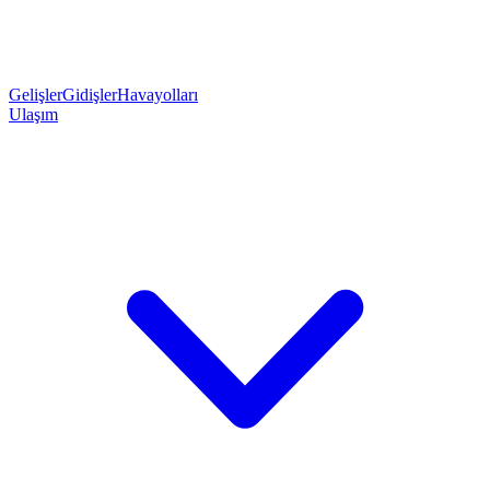
Gelişler
Gidişler
Havayolları
Ulaşım