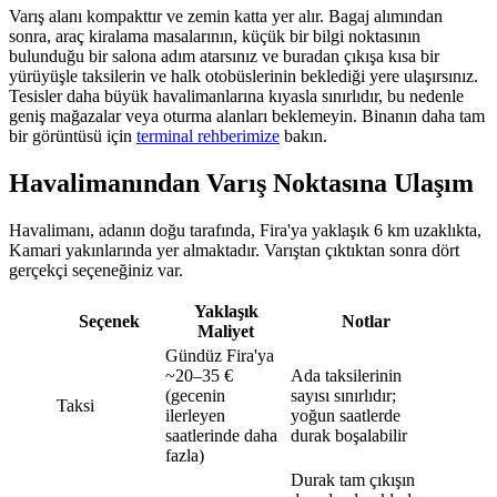
Varış alanı kompakttır ve zemin katta yer alır. Bagaj alımından
sonra, araç kiralama masalarının, küçük bir bilgi noktasının
bulunduğu bir salona adım atarsınız ve buradan çıkışa kısa bir
yürüyüşle taksilerin ve halk otobüslerinin beklediği yere ulaşırsınız.
Tesisler daha büyük havalimanlarına kıyasla sınırlıdır, bu nedenle
geniş mağazalar veya oturma alanları beklemeyin. Binanın daha tam
bir görüntüsü için
terminal rehberimize
bakın.
Havalimanından Varış Noktasına Ulaşım
Havalimanı, adanın doğu tarafında, Fira'ya yaklaşık 6 km uzaklıkta,
Kamari yakınlarında yer almaktadır. Varıştan çıktıktan sonra dört
gerçekçi seçeneğiniz var.
Yaklaşık
Seçenek
Notlar
Maliyet
Gündüz Fira'ya
~20–35 €
Ada taksilerinin
(gecenin
sayısı sınırlıdır;
Taksi
ilerleyen
yoğun saatlerde
saatlerinde daha
durak boşalabilir
fazla)
Durak tam çıkışın