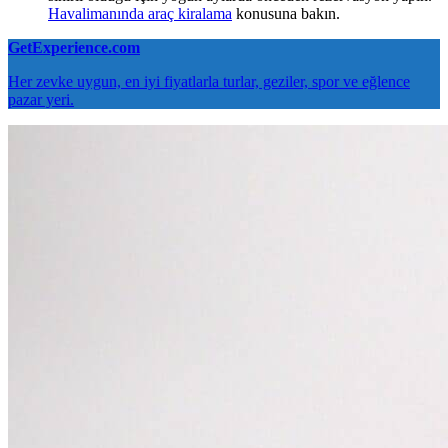
Havalimanında araç kiralama
konusuna bakın.
GetExperience.com
Her zevke uygun, en iyi fiyatlarla turlar, geziler, spor ve eğlence
pazar yeri.