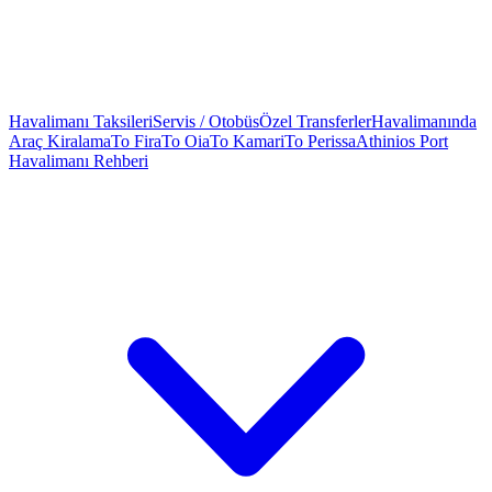
Havalimanı Taksileri
Servis / Otobüs
Özel Transferler
Havalimanında
Araç Kiralama
To Fira
To Oia
To Kamari
To Perissa
Athinios Port
Havalimanı Rehberi