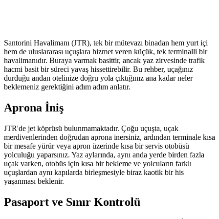
Santorini Havalimanı (JTR), tek bir mütevazı binadan hem yurt içi
hem de uluslararası uçuşlara hizmet veren küçük, tek terminalli bir
havalimanıdır. Buraya varmak basittir, ancak yaz zirvesinde trafik
hacmi basit bir süreci yavaş hissettirebilir. Bu rehber, uçağınız
durduğu andan otelinize doğru yola çıktığınız ana kadar neler
beklemeniz gerektiğini adım adım anlatır.
Aprona İniş
JTR'de jet köprüsü bulunmamaktadır. Çoğu uçuşta, uçak
merdivenlerinden doğrudan aprona inersiniz, ardından terminale kısa
bir mesafe yürür veya apron üzerinde kısa bir servis otobüsü
yolculuğu yaparsınız. Yaz aylarında, aynı anda yerde birden fazla
uçak varken, otobüs için kısa bir bekleme ve yolcuların farklı
uçuşlardan aynı kapılarda birleşmesiyle biraz kaotik bir his
yaşanması beklenir.
Pasaport ve Sınır Kontrolü