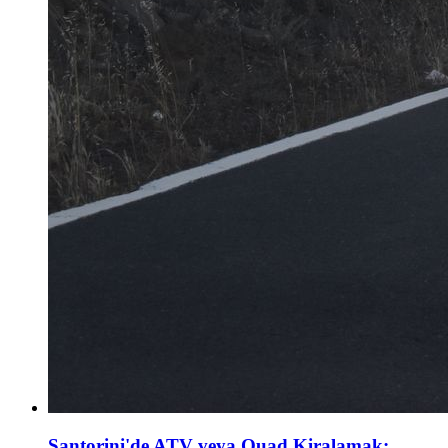
Santorini'de ATV veya Quad Kiralamak: