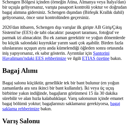
Schengen Bölgesi içinden (örneğin Atina, Almanya veya İtalya'dan)
bir uçuşla geliyorsanız, varışta pasaport kontrolü yoktur ve doğrudan
bagaj alımına gidersiniz. Schengen dışından (Birleşik Krallık dahil)
geliyorsanız, önce sınır kontrolünden geçersiniz.
2026'dan itibaren, Schengen dışı varışlar ilk girişte AB Giriş/Çıkış
Sistemi'ne (EES) de tabi olacaktır: pasaport taraması, fotoğraf ve
parmak izi alınacaktır. Bu ek zaman gerektirir ve yoğun dönemlerde
bu küçük salondaki kuyruklar yarım saati çok aşabilir. Birden fazla
uluslararası uçuşun aynı anda kümelendiği öğleden sonra ortasında
iniş yapıyorsanız, ek sabır gösterin. Ayrıntılar için
Santorini
Havalimanı'ndaki EES rehberimize
ve ilgili
ETIAS özetine
bakın.
Bagaj Alımı
Bagaj salonu küçüktür, genellikle tek bir bant bulunur (en yoğun
zamanlarda ara sıra ikinci bir bant kullanılır). İki veya üç uçuş
birbirine yakın indiğinde, bagajların görünmesi 15 ila 30 dakika
sürebilir ve alan hızla kalabalıklaşır. Varış salonunun içinde emanet
bagaj bölümü yoktur; bagajlarınızı saklamanız gerekiyorsa,
bagaj
saklama rehberimize
bakın.
Varış Salonu