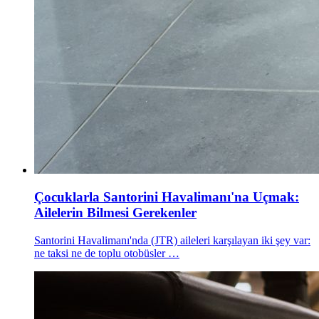
Çocuklarla Santorini Havalimanı'na Uçmak:
Ailelerin Bilmesi Gerekenler
Santorini Havalimanı'nda (JTR) aileleri karşılayan iki şey var:
ne taksi ne de toplu otobüsler …