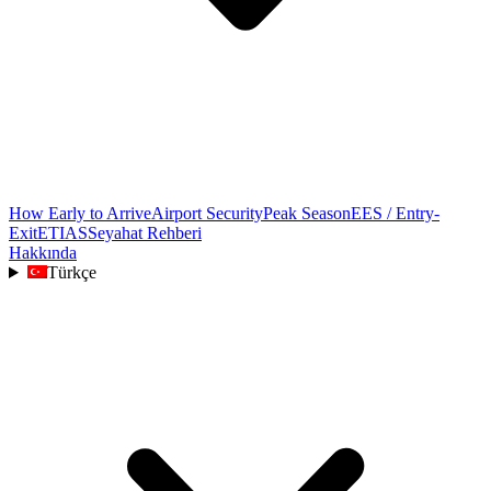
How Early to Arrive
Airport Security
Peak Season
EES / Entry-
Exit
ETIAS
Seyahat Rehberi
Hakkında
Türkçe