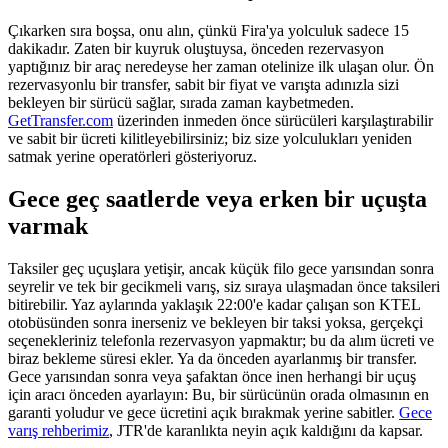
Çıkarken sıra boşsa, onu alın, çünkü Fira'ya yolculuk sadece 15
dakikadır. Zaten bir kuyruk oluştuysa, önceden rezervasyon
yaptığınız bir araç neredeyse her zaman otelinize ilk ulaşan olur. Ön
rezervasyonlu bir transfer, sabit bir fiyat ve varışta adınızla sizi
bekleyen bir sürücü sağlar, sırada zaman kaybetmeden.
GetTransfer.com
üzerinden inmeden önce sürücüleri karşılaştırabilir
ve sabit bir ücreti kilitleyebilirsiniz; biz size yolculukları yeniden
satmak yerine operatörleri gösteriyoruz.
Gece geç saatlerde veya erken bir uçuşta
varmak
Taksiler geç uçuşlara yetişir, ancak küçük filo gece yarısından sonra
seyrelir ve tek bir gecikmeli varış, siz sıraya ulaşmadan önce taksileri
bitirebilir. Yaz aylarında yaklaşık 22:00'e kadar çalışan son KTEL
otobüsünden sonra inerseniz ve bekleyen bir taksi yoksa, gerçekçi
seçenekleriniz telefonla rezervasyon yapmaktır; bu da alım ücreti ve
biraz bekleme süresi ekler. Ya da önceden ayarlanmış bir transfer.
Gece yarısından sonra veya şafaktan önce inen herhangi bir uçuş
için aracı önceden ayarlayın: Bu, bir sürücünün orada olmasının en
garanti yoludur ve gece ücretini açık bırakmak yerine sabitler.
Gece
varış rehberimiz
, JTR'de karanlıkta neyin açık kaldığını da kapsar.