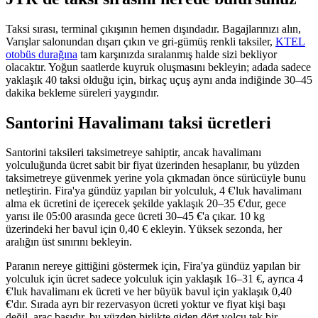
Taksi sırası, terminal çıkışının hemen dışındadır. Bagajlarınızı alın,
Varışlar salonundan dışarı çıkın ve gri-gümüş renkli taksiler,
KTEL
otobüs durağına
tam karşınızda sıralanmış halde sizi bekliyor
olacaktır. Yoğun saatlerde kuyruk oluşmasını bekleyin; adada sadece
yaklaşık 40 taksi olduğu için, birkaç uçuş aynı anda indiğinde 30–45
dakika bekleme süreleri yaygındır.
Santorini Havalimanı taksi ücretleri
Santorini taksileri taksimetreye sahiptir, ancak havalimanı
yolculuğunda ücret sabit bir fiyat üzerinden hesaplanır, bu yüzden
taksimetreye güvenmek yerine yola çıkmadan önce sürücüyle bunu
netleştirin. Fira'ya gündüz yapılan bir yolculuk, 4 €'luk havalimanı
alma ek ücretini de içerecek şekilde yaklaşık 20–35 €'dur, gece
yarısı ile 05:00 arasında gece ücreti 30–45 €'a çıkar. 10 kg
üzerindeki her bavul için 0,40 € ekleyin. Yüksek sezonda, her
aralığın üst sınırını bekleyin.
Paranın nereye gittiğini göstermek için, Fira'ya gündüz yapılan bir
yolculuk için ücret sadece yolculuk için yaklaşık 16–31 €, ayrıca 4
€'luk havalimanı ek ücreti ve her büyük bavul için yaklaşık 0,40
€'dır. Sırada ayrı bir rezervasyon ücreti yoktur ve fiyat kişi başı
değil, araç başıdır, bu yüzden birlikte giden dört yolcu tek bir