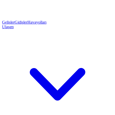
Gelişler
Gidişler
Havayolları
Ulaşım