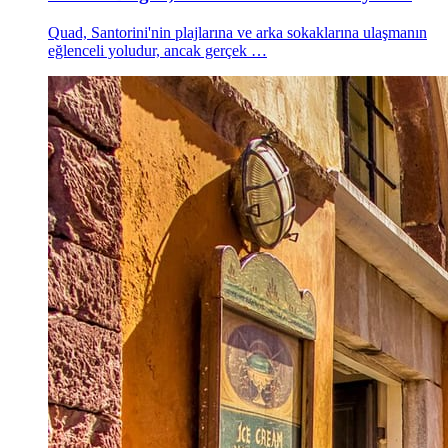
Quad, Santorini'nin plajlarına ve arka sokaklarına ulaşmanın
eğlenceli yoludur, ancak gerçek …