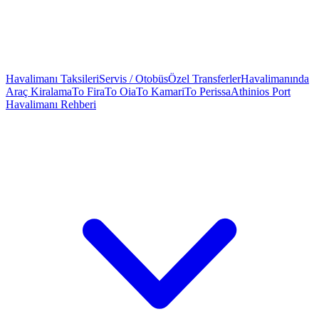
Havalimanı Taksileri
Servis / Otobüs
Özel Transferler
Havalimanında
Araç Kiralama
To Fira
To Oia
To Kamari
To Perissa
Athinios Port
Havalimanı Rehberi