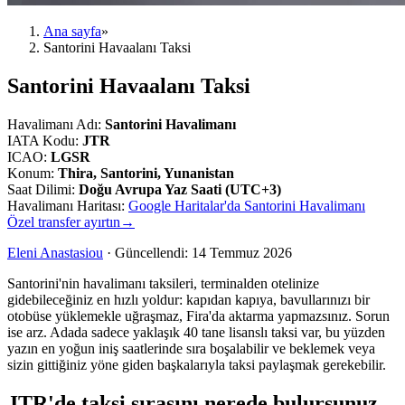
Ana sayfa
»
Santorini Havaalanı Taksi
Santorini Havaalanı Taksi
Havalimanı Adı
:
Santorini Havalimanı
IATA Kodu
:
JTR
ICAO
:
LGSR
Konum
:
Thira, Santorini, Yunanistan
Saat Dilimi
:
Doğu Avrupa Yaz Saati (UTC+3)
Havalimanı Haritası
:
Google Haritalar'da Santorini Havalimanı
Özel transfer ayırtın
→
Eleni Anastasiou
·
Güncellendi
:
14 Temmuz 2026
Santorini'nin havalimanı taksileri, terminalden otelinize
gidebileceğiniz en hızlı yoldur: kapıdan kapıya, bavullarınızı bir
otobüse yüklemekle uğraşmaz, Fira'da aktarma yapmazsınız. Sorun
ise arz. Adada sadece yaklaşık 40 tane lisanslı taksi var, bu yüzden
yazın en yoğun iniş saatlerinde sıra boşalabilir ve beklemek veya
sizin gittiğiniz yöne giden başkalarıyla taksi paylaşmak gerekebilir.
JTR'de taksi sırasını nerede bulursunuz