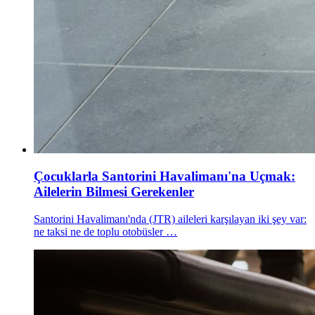
Çocuklarla Santorini Havalimanı'na Uçmak:
Ailelerin Bilmesi Gerekenler
Santorini Havalimanı'nda (JTR) aileleri karşılayan iki şey var:
ne taksi ne de toplu otobüsler …