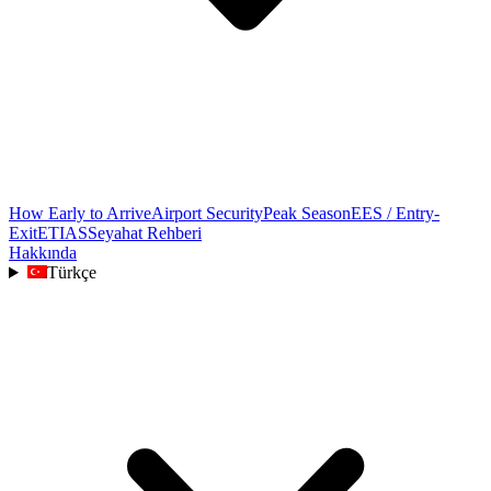
How Early to Arrive
Airport Security
Peak Season
EES / Entry-
Exit
ETIAS
Seyahat Rehberi
Hakkında
Türkçe