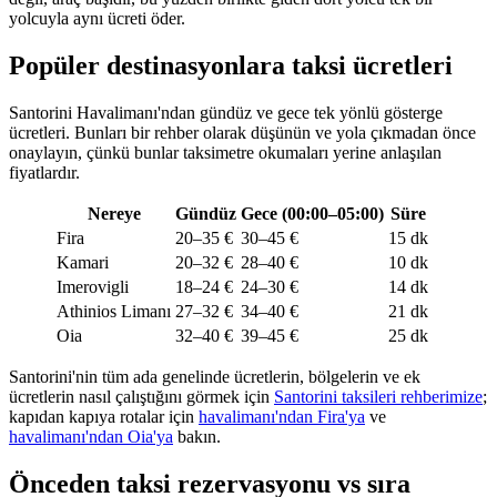
yolcuyla aynı ücreti öder.
Popüler destinasyonlara taksi ücretleri
Santorini Havalimanı'ndan gündüz ve gece tek yönlü gösterge
ücretleri. Bunları bir rehber olarak düşünün ve yola çıkmadan önce
onaylayın, çünkü bunlar taksimetre okumaları yerine anlaşılan
fiyatlardır.
Nereye
Gündüz
Gece (00:00–05:00)
Süre
Fira
20–35 €
30–45 €
15 dk
Kamari
20–32 €
28–40 €
10 dk
Imerovigli
18–24 €
24–30 €
14 dk
Athinios Limanı
27–32 €
34–40 €
21 dk
Oia
32–40 €
39–45 €
25 dk
Santorini'nin tüm ada genelinde ücretlerin, bölgelerin ve ek
ücretlerin nasıl çalıştığını görmek için
Santorini taksileri rehberimize
;
kapıdan kapıya rotalar için
havalimanı'ndan Fira'ya
ve
havalimanı'ndan Oia'ya
bakın.
Önceden taksi rezervasyonu vs sıra