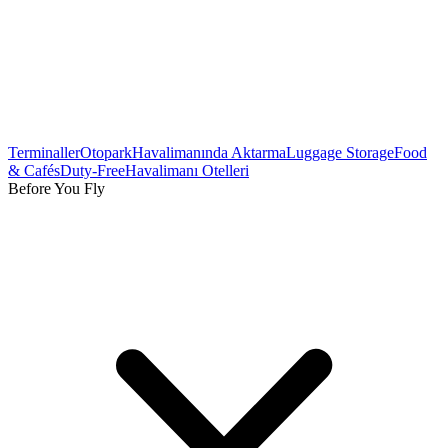
Terminaller
Otopark
Havalimanında Aktarma
Luggage Storage
Food
& Cafés
Duty-Free
Havalimanı Otelleri
Before You Fly