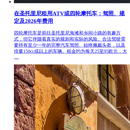
在圣托里尼租用ATV或四轮摩托车：驾照、规
定及2026年费用
四轮摩托车是前往圣托里尼海滩和乡间小路的有趣方
式，但它伴随着真实的规则和实际的风险。合法驾驶需
要持有至少一年的完整汽车驾照、始终佩戴头盔，以及
排量150cc或以上的车辆。租金约为每天25至95欧元，大
…