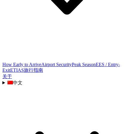
How Early to Arrive
Airport Security
Peak Season
EES / Entry-
Exit
ETIAS
旅行指南
关于
中文