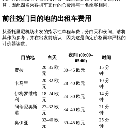
算，因此四名乘客拼车支付的总费用与一名乘客相同。
前往热门目的地的出租车费用
从圣托里尼机场出发的指示性单程车费，分白天和夜间。请将
其作为参考，并在出发前确认，因为这是商定价格而非严格的
计价器读数。
夜间 (00:00–
目的地
白天
时间
05:00)
20–35 欧
15 分
费拉
30–45 欧元
元
钟
20–32 欧
10 分
卡马里
28–40 欧元
元
钟
伊梅罗维格
18–24 欧
14 分
24–30 欧元
利
元
钟
阿蒂尼奥斯
27–32 欧
21 分
34–40 欧元
港
元
钟
32–40 欧
25 分
奥伊亚
39–45 欧元
元
钟