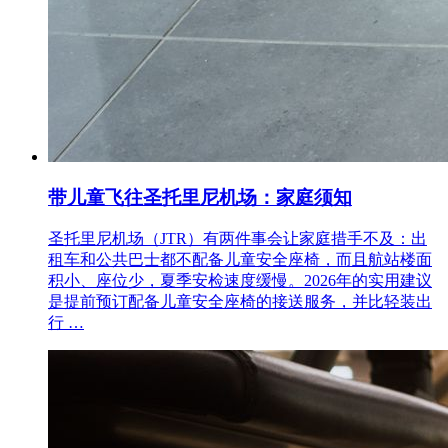
带儿童飞往圣托里尼机场：家庭须知
圣托里尼机场（JTR）有两件事会让家庭措手不及：出
租车和公共巴士都不配备儿童安全座椅，而且航站楼面
积小、座位少，夏季安检速度缓慢。2026年的实用建议
是提前预订配备儿童安全座椅的接送服务，并比轻装出
行 …