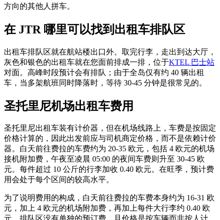
方向的其他人拼车。
在 JTR 哪里可以找到出租车排队区
出租车排队区就在航站楼出口外。取完行李，走出到达大厅，
灰色和银色的出租车就在您面前排成一排，位于
KTEL 巴士站
对面。高峰时段预计会有排队；由于全岛仅有约 40 辆出租
车，当多架航班同时降落时，等待 30-45 分钟是很常见的。
圣托里尼机场出租车费用
圣托里尼出租车装有计价器，但在机场线路上，车费是按固定
价格计算的，因此出发前应与司机商定价格，而不是依赖计价
器。白天前往费拉的车费约为 20-35 欧元，包括 4 欧元的机场
接机附加费，午夜至凌晨 05:00 的夜间车费则升至 30-45 欧
元。每件超过 10 公斤的行李加收 0.40 欧元。在旺季，预计费
用会处于每个区间的较高水平。
为了说明费用的构成，白天前往费拉的车费本身约为 16-31 欧
元，加上 4 欧元的机场附加费，再加上每件大行李约 0.40 欧
元。排队区没有单独的预订费，且价格是按车辆而非按人计