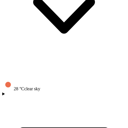
28
°C
clear sky