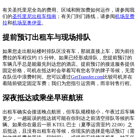
有关圣托里尼全岛的费用、区域和附加费如何运作，请参阅我
们的
圣托里尼出租车指南
；有关门到门路线，请参阅
机场至费
拉
和
机场至奥伊亚
。
提前预订出租车与现场排队
如果您走出航站楼时排队区没有车，那就直接上车，因为前往
费拉的车程仅约 15 分钟。如果已经形成排队，您提前预订的
车辆几乎总是能最先到达您的酒店。提前预订的接送服务提供
固定价格，司机在抵达时会举着写有您名字的牌子等候，无需
在队伍中浪费时间。您可以通过
GetTransfer.com
比较司机并在
着陆前锁定固定车费；我们为您指引运营商，而非转售行程。
深夜抵达或乘坐早班航班
出租车确实会接送晚点航班，但车队规模较小，午夜过后车辆
更少，一趟延误的抵达就可能在你到达之前清空排队等候的车
辆。如果你在最后一班 KTEL 巴士（夏季运营至约 22:00）之
后抵达，且没有出租车在等候，你现实的选择是电话预订（需