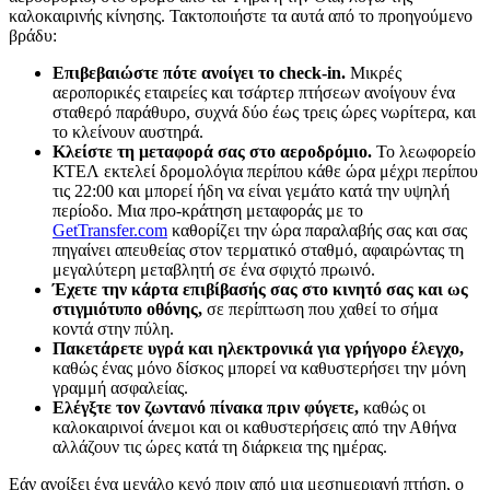
καλοκαιρινής κίνησης. Τακτοποιήστε τα αυτά από το προηγούμενο
βράδυ:
Επιβεβαιώστε πότε ανοίγει το check-in.
Μικρές
αεροπορικές εταιρείες και τσάρτερ πτήσεων ανοίγουν ένα
σταθερό παράθυρο, συχνά δύο έως τρεις ώρες νωρίτερα, και
το κλείνουν αυστηρά.
Κλείστε τη μεταφορά σας στο αεροδρόμιο.
Το λεωφορείο
ΚΤΕΛ εκτελεί δρομολόγια περίπου κάθε ώρα μέχρι περίπου
τις 22:00 και μπορεί ήδη να είναι γεμάτο κατά την υψηλή
περίοδο. Μια προ-κράτηση μεταφοράς με το
GetTransfer.com
καθορίζει την ώρα παραλαβής σας και σας
πηγαίνει απευθείας στον τερματικό σταθμό, αφαιρώντας τη
μεγαλύτερη μεταβλητή σε ένα σφιχτό πρωινό.
Έχετε την κάρτα επιβίβασής σας στο κινητό σας και ως
στιγμιότυπο οθόνης,
σε περίπτωση που χαθεί το σήμα
κοντά στην πύλη.
Πακετάρετε υγρά και ηλεκτρονικά για γρήγορο έλεγχο,
καθώς ένας μόνο δίσκος μπορεί να καθυστερήσει την μόνη
γραμμή ασφαλείας.
Ελέγξτε τον ζωντανό πίνακα πριν φύγετε,
καθώς οι
καλοκαιρινοί άνεμοι και οι καθυστερήσεις από την Αθήνα
αλλάζουν τις ώρες κατά τη διάρκεια της ημέρας.
Εάν ανοίξει ένα μεγάλο κενό πριν από μια μεσημεριανή πτήση, ο