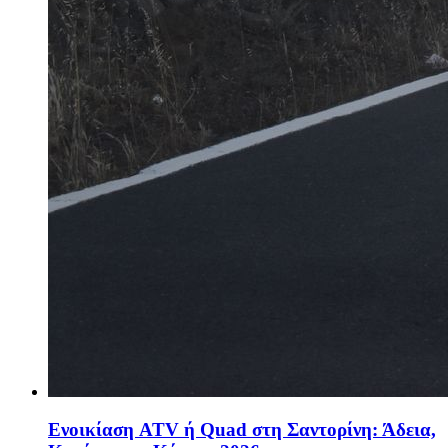
Ενοικίαση ATV ή Quad στη Σαντορίνη: Άδεια,