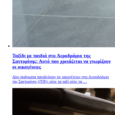
Ταξίδι με παιδιά στο Αεροδρόμιο της
Σαντορίνης: Αυτό που χρειάζεται να γνωρίζουν
οι οικογένειες
Δύο πράγματα παγιδεύουν τις οικογένειες στο Αεροδρόμιο
της Σαντορίνης (JTR): ούτε τα ταξί ούτε τα …