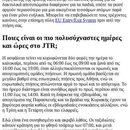
δακτυλικά αποτυπώματα διαφέρουν για τα παιδιά, οπότε τα γκισέ
αργούν περισσότερο για μια οικογένεια τεσσάρων ατόμων παρά
για έναν μόνο ενήλικα. Μπορείτε να επιβεβαιώσετε τους τρέχοντες
κανόνες στην επίσημη πύλη
EU Entry/Exit System
πριν από την
πτήση σας.
Ποιες είναι οι πιο πολυσύχναστες ημέρες
και ώρες στο JTR;
Η ασφάλεια τείνει να κορυφώνεται δύο φορές την ημέρα το
καλοκαίρι, περίπου από τις 06:00 έως τις 09:00 και ξανά από τις
16:00 έως τις 19:00, όταν αλληλεπικαλύπτονται οι πρωινές και
απογευματινές ομάδες πτήσεων. Η πρωινή ομάδα βασίζεται σε
μεγάλο βαθμό στις εσωτερικές πτήσεις προς Αθήνα, ενώ οι
ευρωπαϊκές πτήσεις απλώνονται αργά το πρωί και το απόγευμα. Το
πιο ήρεμο διάστημα είναι συνήθως αργά το πρωί, περίπου από τις
11:00 έως τις 14:00. Κατά τη διάρκεια της εβδομάδας, τα
απογεύματα της Παρασκευής και τα βράδια της Κυριακής έχουν τα
βαρύτερα φορτία καθώς οι εβδομαδιαίες ενοικιάσεις αλλάζουν, ενώ
η Τρίτη και η Τετάρτη είναι πιο ελαφριές.
Εδώ είναι ένα συνηθισμένο και ακριβό λάθος. Οι ταξιδιώτες
κάνουν κράτηση για το φθηνό τσάρτερ των 07:00, και μετά