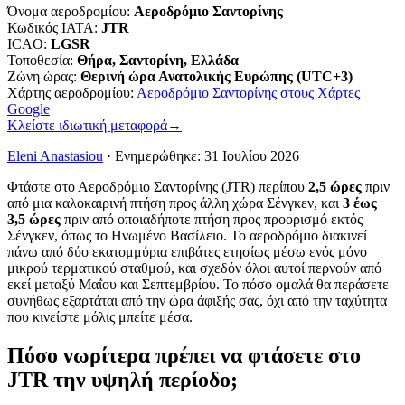
Όνομα αεροδρομίου
:
Αεροδρόμιο Σαντορίνης
Κωδικός IATA
:
JTR
ICAO
:
LGSR
Τοποθεσία
:
Θήρα, Σαντορίνη, Ελλάδα
Ζώνη ώρας
:
Θερινή ώρα Ανατολικής Ευρώπης (UTC+3)
Χάρτης αεροδρομίου
:
Αεροδρόμιο Σαντορίνης στους Χάρτες
Google
Κλείστε ιδιωτική μεταφορά
→
Eleni Anastasiou
·
Ενημερώθηκε
:
31 Ιουλίου 2026
Φτάστε στο Αεροδρόμιο Σαντορίνης (JTR) περίπου
2,5 ώρες
πριν
από μια καλοκαιρινή πτήση προς άλλη χώρα Σένγκεν, και
3 έως
3,5 ώρες
πριν από οποιαδήποτε πτήση προς προορισμό εκτός
Σένγκεν, όπως το Ηνωμένο Βασίλειο. Το αεροδρόμιο διακινεί
πάνω από δύο εκατομμύρια επιβάτες ετησίως μέσω ενός μόνο
μικρού τερματικού σταθμού, και σχεδόν όλοι αυτοί περνούν από
εκεί μεταξύ Μαΐου και Σεπτεμβρίου. Το πόσο ομαλά θα περάσετε
συνήθως εξαρτάται από την ώρα άφιξής σας, όχι από την ταχύτητα
που κινείστε μόλις μπείτε μέσα.
Πόσο νωρίτερα πρέπει να φτάσετε στο
JTR την υψηλή περίοδο;