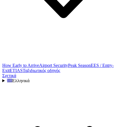
How Early to Arrive
Airport Security
Peak Season
EES / Entry-
Exit
ETIAS
Ταξιδιωτικός οδηγός
Σχετικά
Ελληνικά