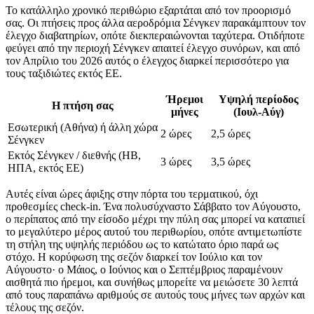
Το κατάλληλο χρονικό περιθώριο εξαρτάται από τον προορισμό
σας. Οι πτήσεις προς άλλα αεροδρόμια Σένγκεν παρακάμπτουν τον
έλεγχο διαβατηρίων, οπότε διεκπεραιώνονται ταχύτερα. Οτιδήποτε
φεύγει από την περιοχή Σένγκεν απαιτεί έλεγχο συνόρων, και από
τον Απρίλιο του 2026 αυτός ο έλεγχος διαρκεί περισσότερο για
τους ταξιδιώτες εκτός ΕΕ.
Ήρεμοι
Υψηλή περίοδος
Η πτήση σας
μήνες
(Ιουλ-Αύγ)
Εσωτερική (Αθήνα) ή άλλη χώρα
2 ώρες
2,5 ώρες
Σένγκεν
Εκτός Σένγκεν / διεθνής (ΗΒ,
3 ώρες
3,5 ώρες
ΗΠΑ, εκτός ΕΕ)
Αυτές είναι ώρες άφιξης στην πόρτα του τερματικού, όχι
προθεσμίες check-in. Ένα πολυσύχναστο Σάββατο τον Αύγουστο,
ο περίπατος από την είσοδο μέχρι την πύλη σας μπορεί να καταπιεί
το μεγαλύτερο μέρος αυτού του περιθωρίου, οπότε αντιμετωπίστε
τη στήλη της υψηλής περιόδου ως το κατώτατο όριο παρά ως
στόχο. Η κορύφωση της σεζόν διαρκεί τον Ιούλιο και τον
Αύγουστο· ο Μάιος, ο Ιούνιος και ο Σεπτέμβριος παραμένουν
αισθητά πιο ήρεμοι, και συνήθως μπορείτε να μειώσετε 30 λεπτά
από τους παραπάνω αριθμούς σε αυτούς τους μήνες των αρχών και
τέλους της σεζόν.