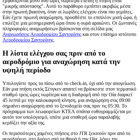
εμφανίζονται μόνο δύο ώρες νωρίτερα επειδή η πτήση είναι
"μικρής απόστασης". Αυτό το παράθυρο εμπίπτει ακριβώς μέσα
στην πρωινή βιασύνη, όταν οι λωρίδες ελέγχου είναι πιο γεμάτες.
Εάν έχετε πρωινή αναχώρηση, προσθέστε το επιπλέον μισή ώρα, ή
επιλέξτε μια μεσημεριανή ώρα όπου η ουρά αραιώνει. Οι ζωντανές
πληροφορίες αναχωρήσεων βρίσκονται στη σελίδα μας
Αναχωρήσεις Αεροδρομίου Σαντορίνης
και στον επίσημο ιστότοπο
Αεροδρομίου Σαντορίνης
.
Η λίστα ελέγχου σας πριν από το
αεροδρόμιο για αναχώρηση κατά την
υψηλή περίοδο
Υπολογίστε προς τα πίσω από το check-in, όχι από την απογείωση.
Εάν μια πτήση εκτός Σένγκεν απαιτεί να βρίσκεστε στον τερματικό
σταθμό τρεις ώρες νωρίτερα και η διαδρομή από την Οία διαρκεί
45 λεπτά με την καλοκαιρινή κίνηση, μια αναχώρηση στις 09:00
σημαίνει αναχώρηση από το ξενοδοχείο σας πριν τις 05:30. Το
πρόγραμμα των λεωφορείων ΚΤΕΛ σπάνια ευθυγραμμίζεται με
αυτόν τον υπολογισμό, οπότε μια σταθερή ώρα παραλαβής
κερδίζει την αξία της.
Οι περισσότερες χαμένες πτήσεις στο JTR ξεκινούν πριν από το
αεροδρόμιο, στο δρόμο από τα Φηρά ή την Οία, λόγω της