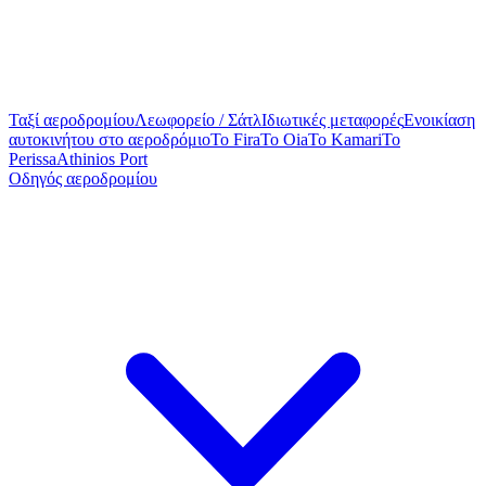
Ταξί αεροδρομίου
Λεωφορείο / Σάτλ
Ιδιωτικές μεταφορές
Ενοικίαση
αυτοκινήτου στο αεροδρόμιο
To Fira
To Oia
To Kamari
To
Perissa
Athinios Port
Οδηγός αεροδρομίου