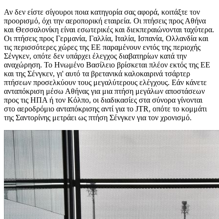
Αν δεν είστε σίγουροι ποια κατηγορία σας αφορά, κοιτάξτε τον
προορισμό, όχι την αεροπορική εταιρεία. Οι πτήσεις προς Αθήνα
και Θεσσαλονίκη είναι εσωτερικές και διεκπεραιώνονται ταχύτερα.
Οι πτήσεις προς Γερμανία, Γαλλία, Ιταλία, Ισπανία, Ολλανδία και
τις περισσότερες χώρες της ΕΕ παραμένουν εντός της περιοχής
Σένγκεν, οπότε δεν υπάρχει έλεγχος διαβατηρίων κατά την
αναχώρηση. Το Ηνωμένο Βασίλειο βρίσκεται πλέον εκτός της ΕΕ
και της Σένγκεν, γι' αυτό τα βρετανικά καλοκαιρινά τσάρτερ
πτήσεων προσελκύουν τους μεγαλύτερους ελέγχους. Εάν κάνετε
ανταπόκριση μέσω Αθήνας για μια πτήση μεγάλων αποστάσεων
προς τις ΗΠΑ ή τον Κόλπο, οι διαδικασίες στα σύνορα γίνονται
στο αεροδρόμιο ανταπόκρισης αντί για το JTR, οπότε το κομμάτι
της Σαντορίνης μετράει ως πτήση Σένγκεν για τον χρονισμό.