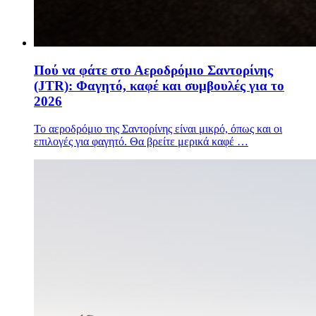
Πού να φάτε στο Αεροδρόμιο Σαντορίνης
(JTR): Φαγητό, καφέ και συμβουλές για το
2026
Το αεροδρόμιο της Σαντορίνης είναι μικρό, όπως και οι
επιλογές για φαγητό. Θα βρείτε μερικά καφέ …