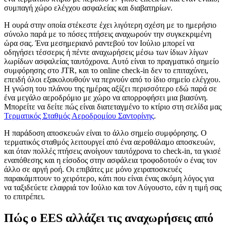
συμπαγή χώρο ελέγχου ασφαλείας και διαβατηρίων.
Η ουρά στην οποία στέκεστε έχει λιγότερη σχέση με το ημερήσιο
σύνολο παρά με το πόσες πτήσεις αναχωρούν την συγκεκριμένη
ώρα σας. Ένα μεσημεριανό ραντεβού τον Ιούλιο μπορεί να
οδηγήσει τέσσερις ή πέντε αναχωρήσεις μέσω των ίδιων λίγων
λωρίδων ασφαλείας ταυτόχρονα. Αυτό είναι το πραγματικό σημείο
συμφόρησης στο JTR, και το online check-in δεν το επιταχύνει,
επειδή όλοι εξακολουθούν να περνούν από το ίδιο σημείο ελέγχου.
Η γνώση του πλάνου της ημέρας αξίζει περισσότερο εδώ παρά σε
ένα μεγάλο αεροδρόμιο με χώρο να απορροφήσει μια βιασύνη.
Μπορείτε να δείτε πώς είναι διατεταγμένο το κτίριο στη σελίδα μας
Τερματικός Σταθμός Αεροδρομίου Σαντορίνης
.
Η παράδοση αποσκευών είναι το άλλο σημείο συμφόρησης. Ο
τερματικός σταθμός λειτουργεί από ένα αεροθάλαμο αποσκευών,
και όταν πολλές πτήσεις ανοίγουν ταυτόχρονα το check-in, τα γκισέ
εναπόθεσης και η είσοδος στην ασφάλεια τροφοδοτούν ο ένας τον
άλλο σε αργή ροή. Οι επιβάτες με μόνο χειραποσκευές
παρακάμπτουν το χειρότερο, κάτι που είναι ένας ακόμη λόγος για
να ταξιδεύετε ελαφριά τον Ιούλιο και τον Αύγουστο, εάν η τιμή σας
το επιτρέπει.
Πώς ο EES αλλάζει τις αναχωρήσεις από