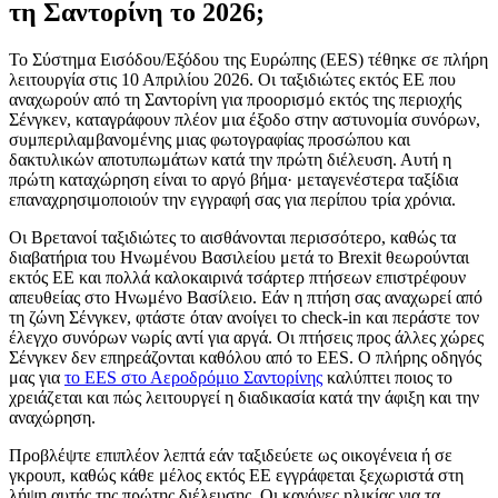
τη Σαντορίνη το 2026;
Το Σύστημα Εισόδου/Εξόδου της Ευρώπης (EES) τέθηκε σε πλήρη
λειτουργία στις 10 Απριλίου 2026. Οι ταξιδιώτες εκτός ΕΕ που
αναχωρούν από τη Σαντορίνη για προορισμό εκτός της περιοχής
Σένγκεν, καταγράφουν πλέον μια έξοδο στην αστυνομία συνόρων,
συμπεριλαμβανομένης μιας φωτογραφίας προσώπου και
δακτυλικών αποτυπωμάτων κατά την πρώτη διέλευση. Αυτή η
πρώτη καταχώρηση είναι το αργό βήμα· μεταγενέστερα ταξίδια
επαναχρησιμοποιούν την εγγραφή σας για περίπου τρία χρόνια.
Οι Βρετανοί ταξιδιώτες το αισθάνονται περισσότερο, καθώς τα
διαβατήρια του Ηνωμένου Βασιλείου μετά το Brexit θεωρούνται
εκτός ΕΕ και πολλά καλοκαιρινά τσάρτερ πτήσεων επιστρέφουν
απευθείας στο Ηνωμένο Βασίλειο. Εάν η πτήση σας αναχωρεί από
τη ζώνη Σένγκεν, φτάστε όταν ανοίγει το check-in και περάστε τον
έλεγχο συνόρων νωρίς αντί για αργά. Οι πτήσεις προς άλλες χώρες
Σένγκεν δεν επηρεάζονται καθόλου από το EES. Ο πλήρης οδηγός
μας για
το EES στο Αεροδρόμιο Σαντορίνης
καλύπτει ποιος το
χρειάζεται και πώς λειτουργεί η διαδικασία κατά την άφιξη και την
αναχώρηση.
Προβλέψτε επιπλέον λεπτά εάν ταξιδεύετε ως οικογένεια ή σε
γκρουπ, καθώς κάθε μέλος εκτός ΕΕ εγγράφεται ξεχωριστά στη
λήψη αυτής της πρώτης διέλευσης. Οι κανόνες ηλικίας για τα