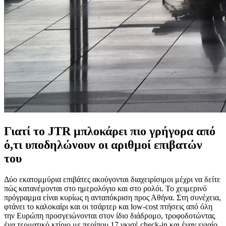
Γιατί το JTR μπλοκάρει πιο γρήγορα από
ό,τι υποδηλώνουν οι αριθμοί επιβατών
του
Δύο εκατομμύρια επιβάτες ακούγονται διαχειρίσιμοι μέχρι να δείτε
πώς κατανέμονται στο ημερολόγιο και στο ρολόι. Το χειμερινό
πρόγραμμα είναι κυρίως η ανταπόκριση προς Αθήνα. Στη συνέχεια,
φτάνει το καλοκαίρι και οι τσάρτερ και low-cost πτήσεις από όλη
την Ευρώπη προσγειώνονται στον ίδιο διάδρομο, τροφοδοτώντας
ένα τερματικό κτίριο με περίπου 17 γκισέ check-in και έναν ενιαίο,