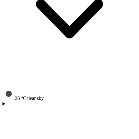
26
°C
clear sky