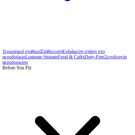
Τερματικοί σταθμοί
Στάθμευση
Ενδιάμεση στάση στο
αεροδρόμιο
Luggage Storage
Food & Cafés
Duty-Free
Ξενοδοχεία
αεροδρομίου
Before You Fly