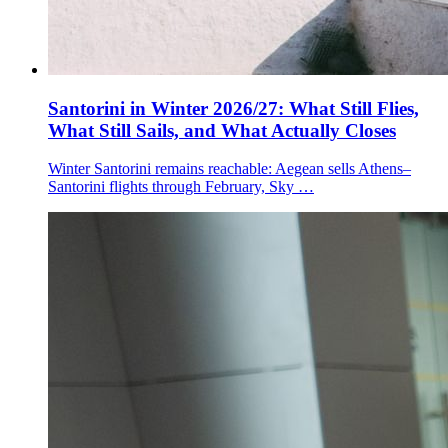
Santorini in Winter 2026/27: What Still Flies,
What Still Sails, and What Actually Closes
Winter Santorini remains reachable: Aegean sells Athens–
Santorini flights through February, Sky …