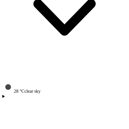
28
°C
clear sky