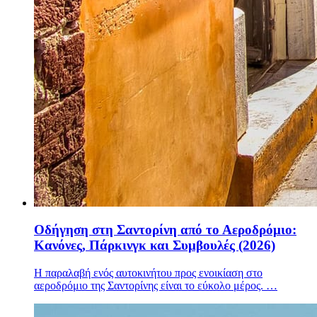
Οδήγηση στη Σαντορίνη από το Αεροδρόμιο:
Κανόνες, Πάρκινγκ και Συμβουλές (2026)
Η παραλαβή ενός αυτοκινήτου προς ενοικίαση στο
αεροδρόμιο της Σαντορίνης είναι το εύκολο μέρος. …