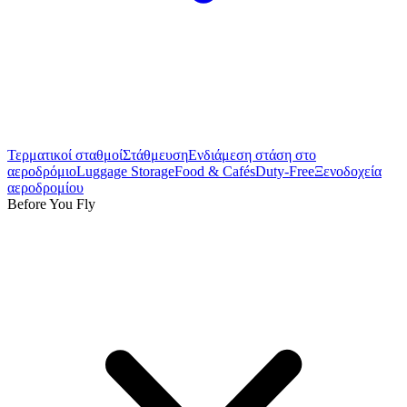
Τερματικοί σταθμοί
Στάθμευση
Ενδιάμεση στάση στο
αεροδρόμιο
Luggage Storage
Food & Cafés
Duty-Free
Ξενοδοχεία
αεροδρομίου
Before You Fly