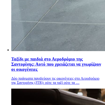
Ταξίδι με παιδιά στο Αεροδρόμιο της
Σαντορίνης: Αυτό που χρειάζεται να γνωρίζουν
οι οικογένειες
Δύο πράγματα παγιδεύουν τις οικογένειες στο Αεροδρόμιο
της Σαντορίνης (JTR): ούτε τα ταξί ούτε τα …