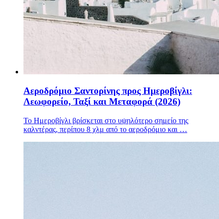
Αεροδρόμιο Σαντορίνης προς Ημεροβίγλι:
Λεωφορείο, Ταξί και Μεταφορά (2026)
Το Ημεροβίγλι βρίσκεται στο υψηλότερο σημείο της
καλντέρας, περίπου 8 χλμ από το αεροδρόμιο και …