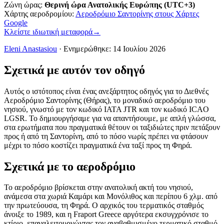
Ζώνη ώρας
:
Θερινή ώρα Ανατολικής Ευρώπης (UTC+3)
Χάρτης αεροδρομίου
:
Αεροδρόμιο Σαντορίνης στους Χάρτες
Google
Κλείστε ιδιωτική μεταφορά
→
Eleni Anastasiou
·
Ενημερώθηκε
:
14 Ιουλίου 2026
Σχετικά με αυτόν τον οδηγό
Αυτός ο ιστότοπος είναι ένας ανεξάρτητος οδηγός για το Διεθνές
Αεροδρόμιο Σαντορίνης (Θήρας), το μοναδικό αεροδρόμιο του
νησιού, γνωστό με τον κωδικό IATA JTR και τον κωδικό ICAO
LGSR. Το δημιουργήσαμε για να απαντήσουμε, με απλή γλώσσα,
στα ερωτήματα που πραγματικά θέτουν οι ταξιδιώτες πριν πετάξουν
προς ή από τη Σαντορίνη, από το πόσο νωρίς πρέπει να φτάσουν
μέχρι το πόσο κοστίζει πραγματικά ένα ταξί προς τη Φηρά.
Σχετικά με το αεροδρόμιο
Το αεροδρόμιο βρίσκεται στην ανατολική ακτή του νησιού,
ανάμεσα στα χωριά Καμάρι και Μονόλιθος και περίπου 6 χλμ. από
την πρωτεύουσα, τη Φηρά. Ο αρχικός του τερματικός σταθμός
άνοιξε το 1989, και η Fraport Greece αργότερα εκσυγχρόνισε το
κτίριο, επαναλειτουργώντας τον αναβαθμισμένο τερματικό σταθμό