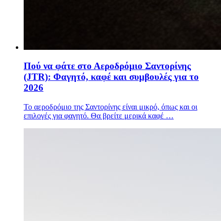
Πού να φάτε στο Αεροδρόμιο Σαντορίνης
(JTR): Φαγητό, καφέ και συμβουλές για το
2026
Το αεροδρόμιο της Σαντορίνης είναι μικρό, όπως και οι
επιλογές για φαγητό. Θα βρείτε μερικά καφέ …