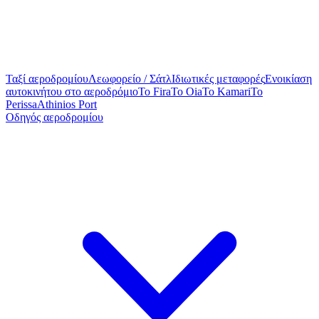
Ταξί αεροδρομίου
Λεωφορείο / Σάτλ
Ιδιωτικές μεταφορές
Ενοικίαση
αυτοκινήτου στο αεροδρόμιο
To Fira
To Oia
To Kamari
To
Perissa
Athinios Port
Οδηγός αεροδρομίου