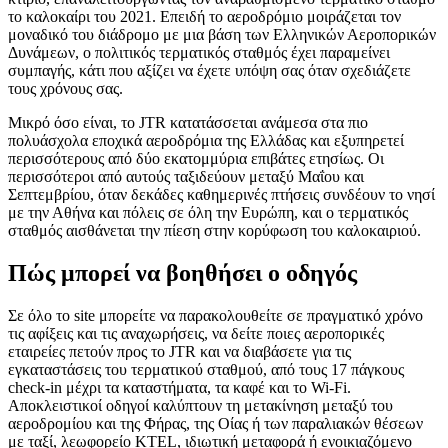
το καλοκαίρι του 2021. Επειδή το αεροδρόμιο μοιράζεται τον
μοναδικό του διάδρομο με μια βάση των Ελληνικών Αεροπορικών
Δυνάμεων, ο πολιτικός τερματικός σταθμός έχει παραμείνει
συμπαγής, κάτι που αξίζει να έχετε υπόψη σας όταν σχεδιάζετε
τους χρόνους σας.
Μικρό όσο είναι, το JTR κατατάσσεται ανάμεσα στα πιο
πολυάσχολα εποχικά αεροδρόμια της Ελλάδας και εξυπηρετεί
περισσότερους από δύο εκατομμύρια επιβάτες ετησίως. Οι
περισσότεροι από αυτούς ταξιδεύουν μεταξύ Μαΐου και
Σεπτεμβρίου, όταν δεκάδες καθημερινές πτήσεις συνδέουν το νησί
με την Αθήνα και πόλεις σε όλη την Ευρώπη, και ο τερματικός
σταθμός αισθάνεται την πίεση στην κορύφωση του καλοκαιριού.
Πώς μπορεί να βοηθήσει ο οδηγός
Σε όλο το site μπορείτε να παρακολουθείτε σε πραγματικό χρόνο
τις αφίξεις και τις αναχωρήσεις, να δείτε ποιες αεροπορικές
εταιρείες πετούν προς το JTR και να διαβάσετε για τις
εγκαταστάσεις του τερματικού σταθμού, από τους 17 πάγκους
check-in μέχρι τα καταστήματα, τα καφέ και το Wi-Fi.
Αποκλειστικοί οδηγοί καλύπτουν τη μετακίνηση μεταξύ του
αεροδρομίου και της Φήρας, της Οίας ή των παραλιακών θέσεων
με ταξί, λεωφορείο KTEL, ιδιωτική μεταφορά ή ενοικιαζόμενο