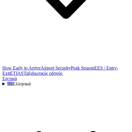
How Early to Arrive
Airport Security
Peak Season
EES / Entry-
Exit
ETIAS
Ταξιδιωτικός οδηγός
Σχετικά
Ελληνικά