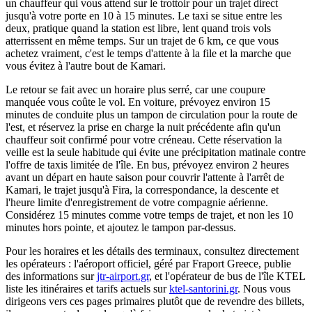
un chauffeur qui vous attend sur le trottoir pour un trajet direct
jusqu'à votre porte en 10 à 15 minutes. Le taxi se situe entre les
deux, pratique quand la station est libre, lent quand trois vols
atterrissent en même temps. Sur un trajet de 6 km, ce que vous
achetez vraiment, c'est le temps d'attente à la file et la marche que
vous évitez à l'autre bout de Kamari.
Le retour se fait avec un horaire plus serré, car une coupure
manquée vous coûte le vol. En voiture, prévoyez environ 15
minutes de conduite plus un tampon de circulation pour la route de
l'est, et réservez la prise en charge la nuit précédente afin qu'un
chauffeur soit confirmé pour votre créneau. Cette réservation la
veille est la seule habitude qui évite une précipitation matinale contre
l'offre de taxis limitée de l'île. En bus, prévoyez environ 2 heures
avant un départ en haute saison pour couvrir l'attente à l'arrêt de
Kamari, le trajet jusqu'à Fira, la correspondance, la descente et
l'heure limite d'enregistrement de votre compagnie aérienne.
Considérez 15 minutes comme votre temps de trajet, et non les 10
minutes hors pointe, et ajoutez le tampon par-dessus.
Pour les horaires et les détails des terminaux, consultez directement
les opérateurs : l'aéroport officiel, géré par Fraport Greece, publie
des informations sur
jtr-airport.gr
, et l'opérateur de bus de l'île KTEL
liste les itinéraires et tarifs actuels sur
ktel-santorini.gr
. Nous vous
dirigeons vers ces pages primaires plutôt que de revendre des billets,