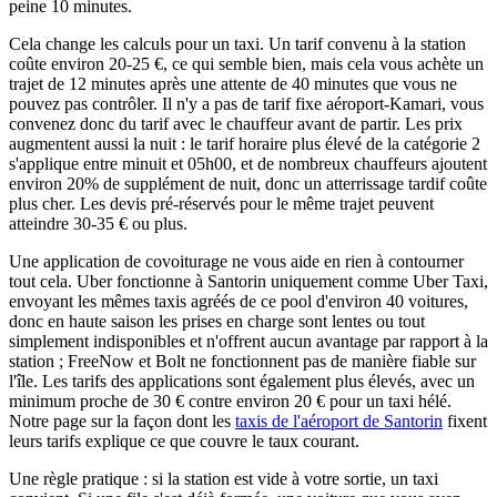
peine 10 minutes.
Cela change les calculs pour un taxi. Un tarif convenu à la station
coûte environ 20-25 €, ce qui semble bien, mais cela vous achète un
trajet de 12 minutes après une attente de 40 minutes que vous ne
pouvez pas contrôler. Il n'y a pas de tarif fixe aéroport-Kamari, vous
convenez donc du tarif avec le chauffeur avant de partir. Les prix
augmentent aussi la nuit : le tarif horaire plus élevé de la catégorie 2
s'applique entre minuit et 05h00, et de nombreux chauffeurs ajoutent
environ 20% de supplément de nuit, donc un atterrissage tardif coûte
plus cher. Les devis pré-réservés pour le même trajet peuvent
atteindre 30-35 € ou plus.
Une application de covoiturage ne vous aide en rien à contourner
tout cela. Uber fonctionne à Santorin uniquement comme Uber Taxi,
envoyant les mêmes taxis agréés de ce pool d'environ 40 voitures,
donc en haute saison les prises en charge sont lentes ou tout
simplement indisponibles et n'offrent aucun avantage par rapport à la
station ; FreeNow et Bolt ne fonctionnent pas de manière fiable sur
l'île. Les tarifs des applications sont également plus élevés, avec un
minimum proche de 30 € contre environ 20 € pour un taxi hélé.
Notre page sur la façon dont les
taxis de l'aéroport de Santorin
fixent
leurs tarifs explique ce que couvre le taux courant.
Une règle pratique : si la station est vide à votre sortie, un taxi