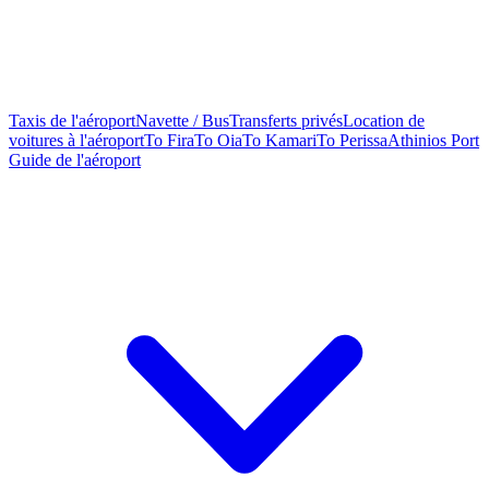
Taxis de l'aéroport
Navette / Bus
Transferts privés
Location de
voitures à l'aéroport
To Fira
To Oia
To Kamari
To Perissa
Athinios Port
Guide de l'aéroport