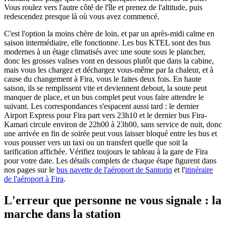
Vous roulez vers l'autre côté de l'île et prenez de l'altitude, puis
redescendez presque là où vous avez commencé.
C'est l'option la moins chère de loin, et par un après-midi calme en
saison intermédiaire, elle fonctionne. Les bus KTEL sont des bus
modernes à un étage climatisés avec une soute sous le plancher,
donc les grosses valises vont en dessous plutôt que dans la cabine,
mais vous les chargez et déchargez vous-même par la chaleur, et à
cause du changement à Fira, vous le faites deux fois. En haute
saison, ils se remplissent vite et deviennent debout, la soute peut
manquer de place, et un bus complet peut vous faire attendre le
suivant. Les correspondances s'espacent aussi tard : le dernier
Airport Express pour Fira part vers 23h10 et le dernier bus Fira-
Kamari circule environ de 22h00 à 23h00, sans service de nuit, donc
une arrivée en fin de soirée peut vous laisser bloqué entre les bus et
vous pousser vers un taxi ou un transfert quelle que soit la
tarification affichée. Vérifiez toujours le tableau à la gare de Fira
pour votre date. Les détails complets de chaque étape figurent dans
nos pages sur le
bus navette de l'aéroport de Santorin
et l'
itinéraire
de l'aéroport à Fira
.
L'erreur que personne ne vous signale : la
marche dans la station