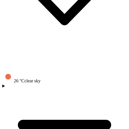
26
°C
clear sky