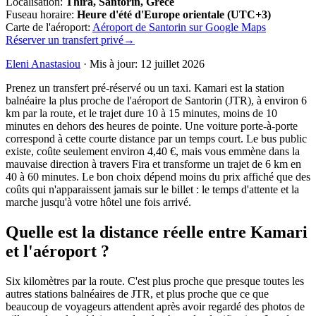
Localisation
:
Thira, Santorin, Grèce
Fuseau horaire
:
Heure d'été d'Europe orientale (UTC+3)
Carte de l'aéroport
:
Aéroport de Santorin sur Google Maps
Réserver un transfert privé
→
Eleni Anastasiou
·
Mis à jour
:
12 juillet 2026
Prenez un transfert pré-réservé ou un taxi. Kamari est la station
balnéaire la plus proche de l'aéroport de Santorin (JTR), à environ 6
km par la route, et le trajet dure 10 à 15 minutes, moins de 10
minutes en dehors des heures de pointe. Une voiture porte-à-porte
correspond à cette courte distance par un temps court. Le bus public
existe, coûte seulement environ 4,40 €, mais vous emmène dans la
mauvaise direction à travers Fira et transforme un trajet de 6 km en
40 à 60 minutes. Le bon choix dépend moins du prix affiché que des
coûts qui n'apparaissent jamais sur le billet : le temps d'attente et la
marche jusqu'à votre hôtel une fois arrivé.
Quelle est la distance réelle entre Kamari
et l'aéroport ?
Six kilomètres par la route. C'est plus proche que presque toutes les
autres stations balnéaires de JTR, et plus proche que ce que
beaucoup de voyageurs attendent après avoir regardé des photos de