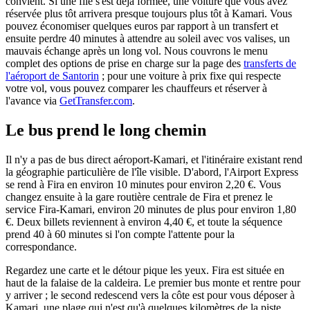
convient. Si une file s'est déjà formée, une voiture que vous avez
réservée plus tôt arrivera presque toujours plus tôt à Kamari. Vous
pouvez économiser quelques euros par rapport à un transfert et
ensuite perdre 40 minutes à attendre au soleil avec vos valises, un
mauvais échange après un long vol. Nous couvrons le menu
complet des options de prise en charge sur la page des
transferts de
l'aéroport de Santorin
; pour une voiture à prix fixe qui respecte
votre vol, vous pouvez comparer les chauffeurs et réserver à
l'avance via
GetTransfer.com
.
Le bus prend le long chemin
Il n'y a pas de bus direct aéroport-Kamari, et l'itinéraire existant rend
la géographie particulière de l'île visible. D'abord, l'Airport Express
se rend à Fira en environ 10 minutes pour environ 2,20 €. Vous
changez ensuite à la gare routière centrale de Fira et prenez le
service Fira-Kamari, environ 20 minutes de plus pour environ 1,80
€. Deux billets reviennent à environ 4,40 €, et toute la séquence
prend 40 à 60 minutes si l'on compte l'attente pour la
correspondance.
Regardez une carte et le détour pique les yeux. Fira est située en
haut de la falaise de la caldeira. Le premier bus monte et rentre pour
y arriver ; le second redescend vers la côte est pour vous déposer à
Kamari, une plage qui n'est qu'à quelques kilomètres de la piste.