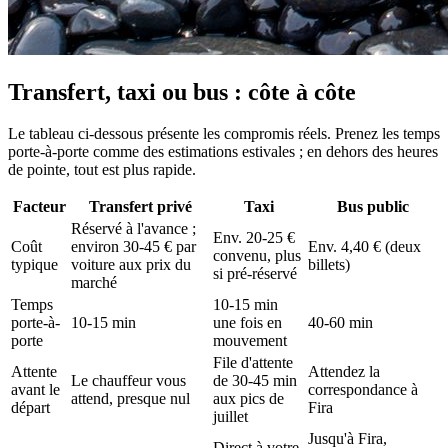
Transfert, taxi ou bus : côte à côte
Le tableau ci-dessous présente les compromis réels. Prenez les temps
porte-à-porte comme des estimations estivales ; en dehors des heures
de pointe, tout est plus rapide.
Facteur
Transfert privé
Taxi
Bus public
Réservé à l'avance ;
Env. 20-25 €
Coût
environ 30-45 € par
Env. 4,40 € (deux
convenu, plus
typique
voiture aux prix du
billets)
si pré-réservé
marché
Temps
10-15 min
porte-à-
10-15 min
une fois en
40-60 min
porte
mouvement
File d'attente
Attente
Attendez la
Le chauffeur vous
de 30-45 min
avant le
correspondance à
attend, presque nul
aux pics de
départ
Fira
juillet
Jusqu'à Fira,
Direct à votre