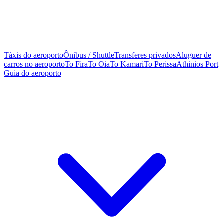
Táxis do aeroporto
Ônibus / Shuttle
Transferes privados
Aluguer de
carros no aeroporto
To Fira
To Oia
To Kamari
To Perissa
Athinios Port
Guia do aeroporto