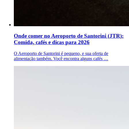
Onde comer no Aeroporto de Santorini (JTR):
Comida, cafés e dicas para 2026
O Aeroporto de Santorini é pequeno, e sua oferta de
alimentação também. Você encontra alguns cafés …