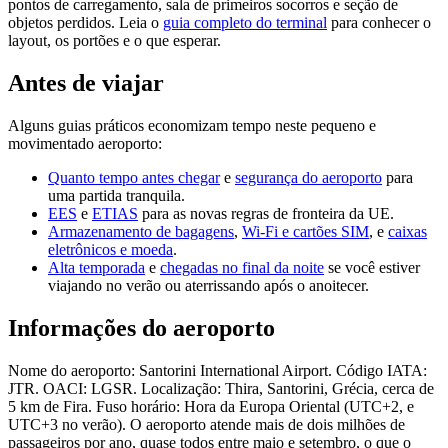
pontos de carregamento, sala de primeiros socorros e seção de
objetos perdidos. Leia o
guia completo do terminal
para conhecer o
layout, os portões e o que esperar.
Antes de viajar
Alguns guias práticos economizam tempo neste pequeno e
movimentado aeroporto:
Quanto tempo antes chegar
e
segurança do aeroporto
para
uma partida tranquila.
EES
e
ETIAS
para as novas regras de fronteira da UE.
Armazenamento de bagagens
,
Wi-Fi e cartões SIM
, e
caixas
eletrônicos e moeda
.
Alta temporada
e
chegadas no final da noite
se você estiver
viajando no verão ou aterrissando após o anoitecer.
Informações do aeroporto
Nome do aeroporto: Santorini International Airport. Código IATA:
JTR. OACI: LGSR. Localização: Thira, Santorini, Grécia, cerca de
5 km de Fira. Fuso horário: Hora da Europa Oriental (UTC+2, e
UTC+3 no verão). O aeroporto atende mais de dois milhões de
passageiros por ano, quase todos entre maio e setembro, o que o