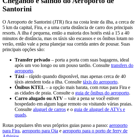
Chegando e saindo do Aeroporto de
Santorini
O Aeroporto de Santorini (JTR) fica na costa leste da ilha, a cerca de
5 km da capital, Fira, e a uma curta distância de carro dos principais
resorts. A ilha é pequena, então a maioria dos hotéis está a 15 a 40
minutos de distância, mas os táxis são escassos e os ônibus lotam no
verão, então vale a pena planejar sua corrida antes de pousar. Suas
principais opções são:
Transfer privado
– porta a porta com suas bagagens, ideal
após um voo longo ou um pouso tardio. Consulte
transfers do
aeroporto
.
Táxi
– rápido quando disponível, mas apenas cerca de 40
táxis atendem toda a ilha. Consulte
táxis do aeroporto
.
Ônibus KTEL
– a opção mais barata, com rotas para Fira e
as cidades de praia. Consulte o
guia de ônibus do aeroporto
.
Carro alugado ou ATV
– vale a pena se você estiver
hospedado em algum lugar remoto ou visitando várias praias.
Consulte
aluguel de carros
e o
guia de aluguel de ATVs e
quads
.
Rotas populares têm seus próprios guias passo a passo:
aeroporto
para Fira
,
aeroporto para Oia
e
aeroporto para o porto de ferry de
Athinios
.