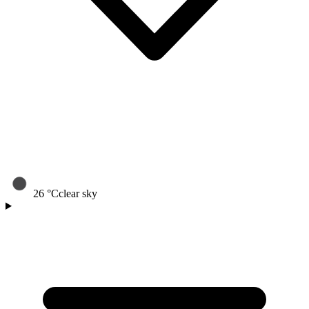
26
°C
clear sky