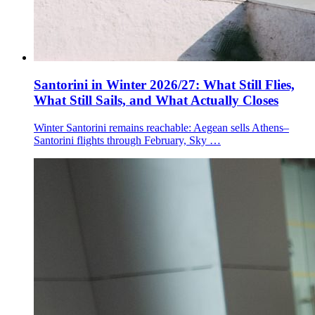
Santorini in Winter 2026/27: What Still Flies,
What Still Sails, and What Actually Closes
Winter Santorini remains reachable: Aegean sells Athens–
Santorini flights through February, Sky …