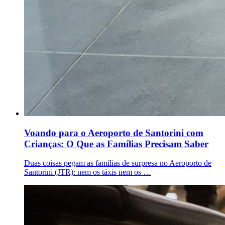
Voando para o Aeroporto de Santorini com
Crianças: O Que as Famílias Precisam Saber
Duas coisas pegam as famílias de surpresa no Aeroporto de
Santorini (JTR): nem os táxis nem os …