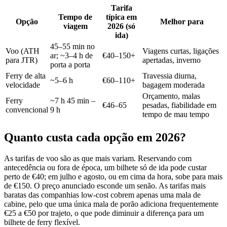
Tarifa
Tempo de
típica em
Opção
Melhor para
viagem
2026 (só
ida)
45–55 min no
Voo (ATH
Viagens curtas, ligações
ar; ~3–4 h de
€40–150+
para JTR)
apertadas, inverno
porta a porta
Ferry de alta
Travessia diurna,
~5–6 h
€60–110+
velocidade
bagagem moderada
Orçamento, malas
Ferry
~7 h 45 min –
€46–65
pesadas, fiabilidade em
convencional
9 h
tempo de mau tempo
Quanto custa cada opção em 2026?
As tarifas de voo são as que mais variam. Reservando com
antecedência ou fora de época, um bilhete só de ida pode custar
perto de €40; em julho e agosto, ou em cima da hora, sobe para mais
de €150. O preço anunciado esconde um senão. As tarifas mais
baratas das companhias low-cost cobrem apenas uma mala de
cabine, pelo que uma única mala de porão adiciona frequentemente
€25 a €50 por trajeto, o que pode diminuir a diferença para um
bilhete de ferry flexível.