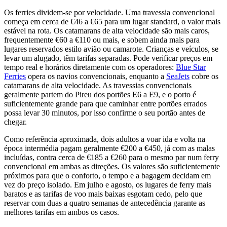
Os ferries dividem-se por velocidade. Uma travessia convencional
começa em cerca de €46 a €65 para um lugar standard, o valor mais
estável na rota. Os catamarans de alta velocidade são mais caros,
frequentemente €60 a €110 ou mais, e sobem ainda mais para
lugares reservados estilo avião ou camarote. Crianças e veículos, se
levar um alugado, têm tarifas separadas. Pode verificar preços em
tempo real e horários diretamente com os operadores:
Blue Star
Ferries
opera os navios convencionais, enquanto a
SeaJets
cobre os
catamarans de alta velocidade. As travessias convencionais
geralmente partem do Pireu dos portões E6 a E9, e o porto é
suficientemente grande para que caminhar entre portões errados
possa levar 30 minutos, por isso confirme o seu portão antes de
chegar.
Como referência aproximada, dois adultos a voar ida e volta na
época intermédia pagam geralmente €200 a €450, já com as malas
incluídas, contra cerca de €185 a €260 para o mesmo par num ferry
convencional em ambas as direções. Os valores são suficientemente
próximos para que o conforto, o tempo e a bagagem decidam em
vez do preço isolado. Em julho e agosto, os lugares de ferry mais
baratos e as tarifas de voo mais baixas esgotam cedo, pelo que
reservar com duas a quatro semanas de antecedência garante as
melhores tarifas em ambos os casos.