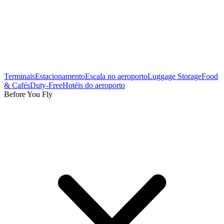
Terminais
Estacionamento
Escala no aeroporto
Luggage Storage
Food
& Cafés
Duty-Free
Hotéis do aeroporto
Before You Fly