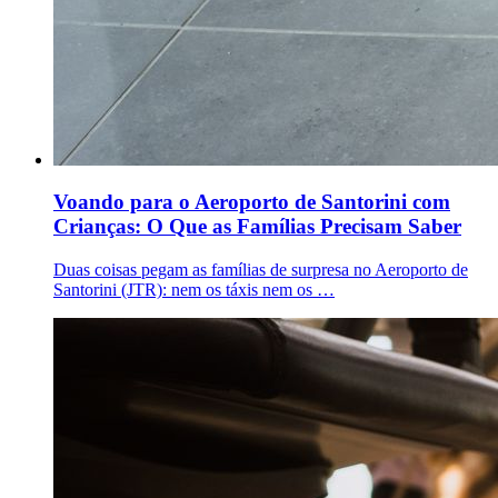
Voando para o Aeroporto de Santorini com
Crianças: O Que as Famílias Precisam Saber
Duas coisas pegam as famílias de surpresa no Aeroporto de
Santorini (JTR): nem os táxis nem os …