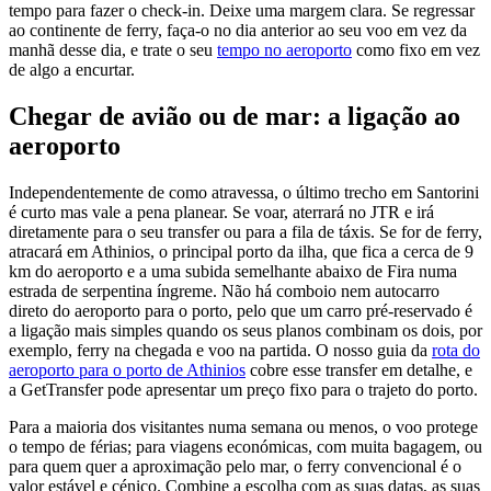
tempo para fazer o check-in. Deixe uma margem clara. Se regressar
ao continente de ferry, faça-o no dia anterior ao seu voo em vez da
manhã desse dia, e trate o seu
tempo no aeroporto
como fixo em vez
de algo a encurtar.
Chegar de avião ou de mar: a ligação ao
aeroporto
Independentemente de como atravessa, o último trecho em Santorini
é curto mas vale a pena planear. Se voar, aterrará no JTR e irá
diretamente para o seu transfer ou para a fila de táxis. Se for de ferry,
atracará em Athinios, o principal porto da ilha, que fica a cerca de 9
km do aeroporto e a uma subida semelhante abaixo de Fira numa
estrada de serpentina íngreme. Não há comboio nem autocarro
direto do aeroporto para o porto, pelo que um carro pré-reservado é
a ligação mais simples quando os seus planos combinam os dois, por
exemplo, ferry na chegada e voo na partida. O nosso guia da
rota do
aeroporto para o porto de Athinios
cobre esse transfer em detalhe, e
a GetTransfer pode apresentar um preço fixo para o trajeto do porto.
Para a maioria dos visitantes numa semana ou menos, o voo protege
o tempo de férias; para viagens económicas, com muita bagagem, ou
para quem quer a aproximação pelo mar, o ferry convencional é o
valor estável e cénico. Combine a escolha com as suas datas, as suas