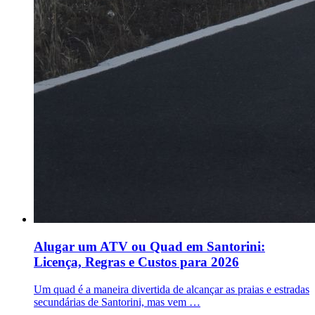
Alugar um ATV ou Quad em Santorini:
Licença, Regras e Custos para 2026
Um quad é a maneira divertida de alcançar as praias e estradas
secundárias de Santorini, mas vem …