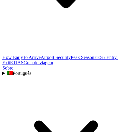
How Early to Arrive
Airport Security
Peak Season
EES / Entry-
Exit
ETIAS
Guia de viagem
Sobre
Português