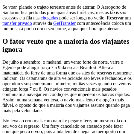
Se voar, planeie o trajeto terrestre antes de aterrar. O Aeroporto de
Santorini fica perto das principais áreas turísticas, mas os táxis são
escassos e a fila nas
chegadas
pode ser longa no verão. Reservar um
transfer privado
através da
GetTransfer
com antecedência coloca um
motorista à porta com o seu nome, a qualquer hora que aterrar.
O fator vento que a maioria dos viajantes
ignora
De julho a setembro, o meltemi, um vento forte de norte, varre o
Egeu e pode atingir força 7 a 9 da escala Beaufort. Altera a
matemática do ferry de uma forma que os sites de reservas raramente
indicam. Os catamarans de alta velocidade são leves e fechados, e os
operadores suspendem-nos primeiro, muitas vezes quando os ventos
atingem força 7 ou 8. Os navios convencionais mais pesados
continuam a navegar em condições que impedem os barcos rápidos.
Assim, numa semana ventosa, o navio mais lento é a opção mais
fiável, o oposto do que a maioria dos viajantes assume quando paga
mais pela velocidade.
Isto leva ao erro mais caro na rota: pegar o ferry no mesmo dia do
seu voo de regresso. Um ferry cancelado ou atrasado pode fazer
com que perca o voo, pois ainda tem de chegar ao aeroporto com