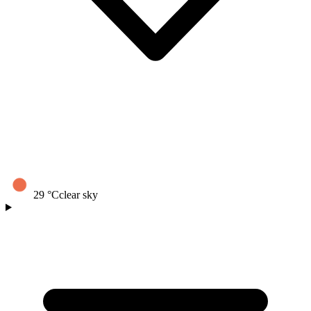
29
°C
clear sky