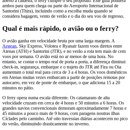
aberto à caldeira, o ferry cumpre o seu propósito. Este guia pondera
ambos para quem chega ou parte do Aeroporto Internacional de
Santorini (Thira), incluindo como a escolha muda quando se
considera bagagem, vento de verão e o dia do seu voo de regresso.
Qual é mais rápido, o avião ou o ferry?
O avião ganha em velocidade bruta por uma larga margem. A
Aegean
, Sky Express, Volotea e Ryanair fazem voos diretos entre
Atenas (ATH) e Santorini (JTR), e no verão a rota tem mais de cem
voos por semana. O avião está no ar menos de uma hora. No
entanto, se contar o tempo real de porta a porta, a diferença diminui:
check-in, segurança, embarque e o trajeto do JTR até Fira ou Oia
aumentam o total real para cerca de 3 a 4 horas. Os voos domésticos
em Atenas muitas vezes embarcam a partir de posições remotas por
autocarro, em vez de ponte de embarque, o que adiciona 15 a 20
minutos no pátio.
O ferry opera numa escala diferente. Os catamarans de alta
velocidade cruzam em cerca de 4 horas e 50 minutos a 6 horas. Os
grandes navios convencionais demoram aproximadamente 7 horas e
45 minutos a pouco mais de 9 horas, com paragens noutras ilhas
Cíclades pelo caminho. Até oito travessias diárias acontecem no pico
do verão, diminuindo drasticamente no inverno.