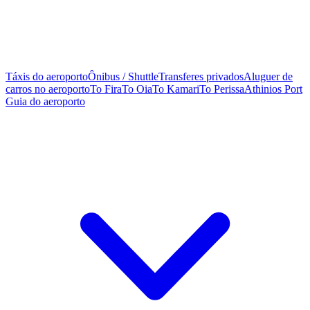
Táxis do aeroporto
Ônibus / Shuttle
Transferes privados
Aluguer de
carros no aeroporto
To Fira
To Oia
To Kamari
To Perissa
Athinios Port
Guia do aeroporto