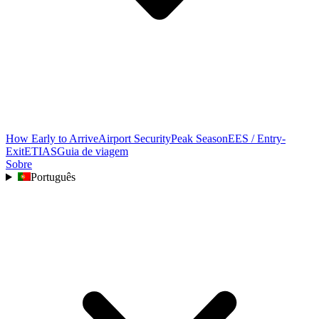
How Early to Arrive
Airport Security
Peak Season
EES / Entry-
Exit
ETIAS
Guia de viagem
Sobre
Português