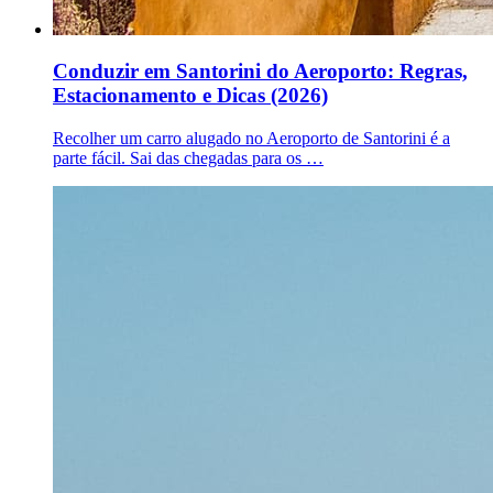
Conduzir em Santorini do Aeroporto: Regras,
Estacionamento e Dicas (2026)
Recolher um carro alugado no Aeroporto de Santorini é a
parte fácil. Sai das chegadas para os …