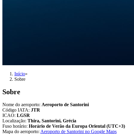
Início
»
Sobre
Sobre
Nome do aeroporto
:
Aeroporto de Santorini
Código IATA
:
JTR
ICAO
:
LGSR
Localização
:
Thira, Santorini, Grécia
Fuso horário
:
Horário de Verão da Europa Oriental (UTC+3)
Mapa do aeroporto
:
Aeroporto de Santorini no Google Maps