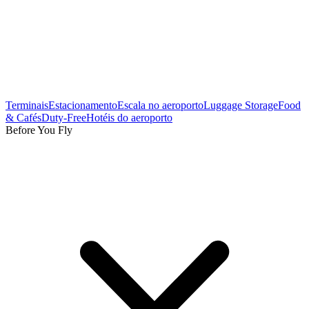
Terminais
Estacionamento
Escala no aeroporto
Luggage Storage
Food
& Cafés
Duty-Free
Hotéis do aeroporto
Before You Fly