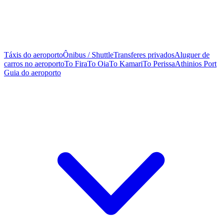
Táxis do aeroporto
Ônibus / Shuttle
Transferes privados
Aluguer de
carros no aeroporto
To Fira
To Oia
To Kamari
To Perissa
Athinios Port
Guia do aeroporto