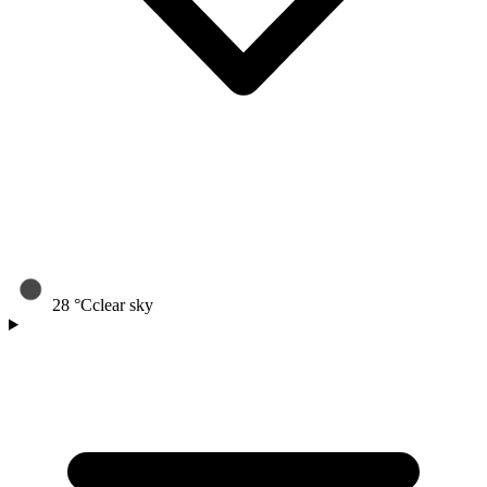
28
°C
clear sky