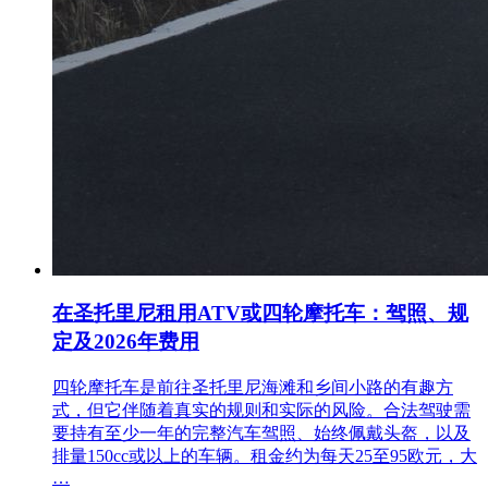
在圣托里尼租用ATV或四轮摩托车：驾照、规
定及2026年费用
四轮摩托车是前往圣托里尼海滩和乡间小路的有趣方
式，但它伴随着真实的规则和实际的风险。合法驾驶需
要持有至少一年的完整汽车驾照、始终佩戴头盔，以及
排量150cc或以上的车辆。租金约为每天25至95欧元，大
…