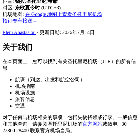
位置
:
锡拉,圣托里尼,希腊
时区
:
东欧夏令时 (UTC+3)
机场地图
:
在 Google 地图上查看圣托里尼机场
预订专车接送
→
Eleni Anastasiou
·
更新日期
:
2026年7月14日
关于我们
在本页面上，您可以找到有关圣托里尼机场（JTR）的所有信
息：
航班（到达、出发和航空公司）
机场指南
机场设施
旅客信息
交通
对于任何与机场相关的事项，包括失物招领或行李、一般信息
和其他查询，请参阅圣托里尼机场的
官方网站
或致电 +30
22860 28400 联系官方机场当局。