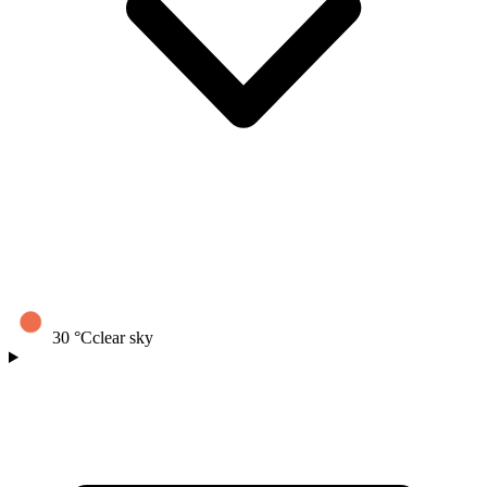
30
°C
clear sky