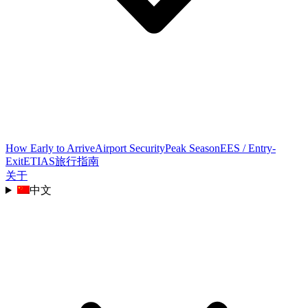
How Early to Arrive
Airport Security
Peak Season
EES / Entry-
Exit
ETIAS
旅行指南
关于
中文