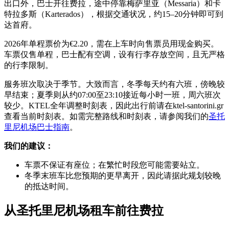
出口外，巴士开往费拉，途中停靠梅萨里亚（Messaria）和卡
特拉多斯（Karterados），根据交通状况，约15–20分钟即可到
达首府。
2026年单程票价为€2.20，需在上车时向售票员用现金购买。
车票仅售单程，巴士配有空调，设有行李存放空间，且无严格
的行李限制。
服务班次取决于季节。大致而言，冬季每天约有六班，傍晚较
早结束；夏季则从约07:00至23:10接近每小时一班，周六班次
较少。KTEL全年调整时刻表，因此出行前请在ktel-santorini.gr
查看当前时刻表。如需完整路线和时刻表，请参阅我们的
圣托
里尼机场巴士指南
。
我们的建议：
车票不保证有座位；在繁忙时段您可能需要站立。
冬季末班车比您预期的更早离开，因此请据此规划较晚
的抵达时间。
从圣托里尼机场租车前往费拉