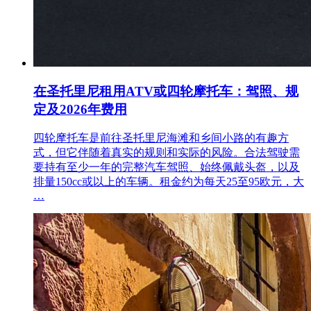
在圣托里尼租用ATV或四轮摩托车：驾照、规
定及2026年费用
四轮摩托车是前往圣托里尼海滩和乡间小路的有趣方
式，但它伴随着真实的规则和实际的风险。合法驾驶需
要持有至少一年的完整汽车驾照、始终佩戴头盔，以及
排量150cc或以上的车辆。租金约为每天25至95欧元，大
…