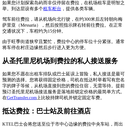
如果您计划探索岛屿而非仅停留在费拉，在机场租车是明智之
举。到达层设有多个
租车柜台
，提供各类车辆。
驾车前往费拉，请从机场向北行驶，在约300米后左转朝向梅
萨里亚（Messaria），然后按照指示牌右转前往费拉。在正常
交通状况下，车程约为15分钟。
由于旺季街道狭窄且繁忙，费拉中心的停车位十分紧张。通常
将车停在村庄边缘然后步行进入更为方便。
从圣托里尼机场到费拉的私人接送服务
如果您不愿在出租车排队或巴士延误上冒险，私人接送是最可
预测的选择。您将获得固定价格，司机在抵达时举着写有您名
字的牌子等候，从机场直接到您的费拉住宿，无需等待。提前
预订圣托里尼机场接送服务是落地前锁定价格的最简单方式。
在
GetTransfer.com
上比较持牌司机并锁定固定车费。
抵达费拉：巴士站及前往酒店
KTEL巴士会将您送至位于市中心边缘的费拉中央车站，而出