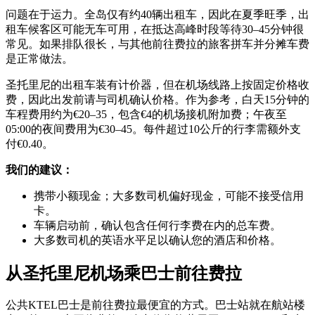
问题在于运力。全岛仅有约40辆出租车，因此在夏季旺季，出
租车候客区可能无车可用，在抵达高峰时段等待30–45分钟很
常见。如果排队很长，与其他前往费拉的旅客拼车并分摊车费
是正常做法。
圣托里尼的出租车装有计价器，但在机场线路上按固定价格收
费，因此出发前请与司机确认价格。作为参考，白天15分钟的
车程费用约为€20–35，包含€4的机场接机附加费；午夜至
05:00的夜间费用为€30–45。每件超过10公斤的行李需额外支
付€0.40。
我们的建议：
携带小额现金；大多数司机偏好现金，可能不接受信用
卡。
车辆启动前，确认包含任何行李费在内的总车费。
大多数司机的英语水平足以确认您的酒店和价格。
从圣托里尼机场乘巴士前往费拉
公共KTEL巴士是前往费拉最便宜的方式。巴士站就在航站楼