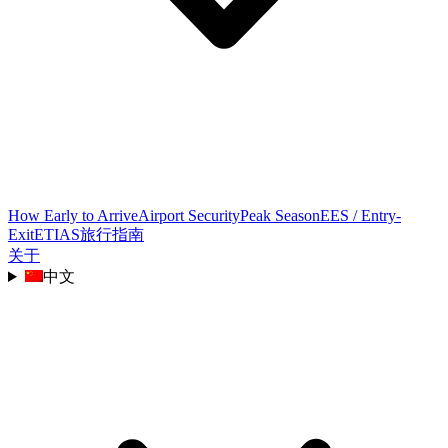
How Early to Arrive
Airport Security
Peak Season
EES / Entry-
Exit
ETIAS
旅行指南
关于
中文