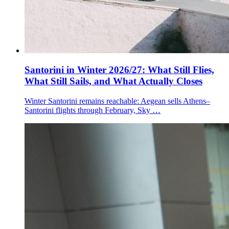
Santorini in Winter 2026/27: What Still Flies,
What Still Sails, and What Actually Closes
Winter Santorini remains reachable: Aegean sells Athens–
Santorini flights through February, Sky …