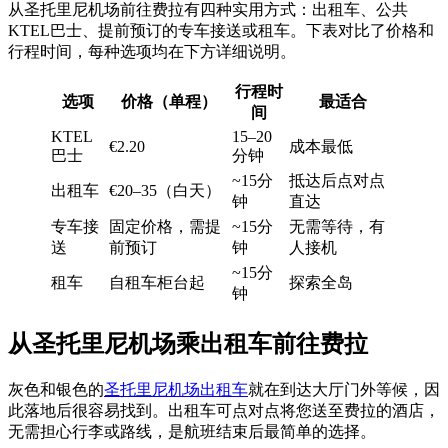
从圣托里尼机场前往费拉有四种实用方式：出租车、公共
KTEL巴士、提前预订的专车接送或租车。下表对比了价格和
行程时间，每种选项均在下方详细说明。
行程时
选项
价格（单程）
最适合
间
KTEL
15–20
€2.20
成本最低
巴士
分钟
~15分
抵达后点对点
出租车
€20–35（白天）
钟
直达
专车接
固定价格，需提
~15分
无需等待，有
送
前预订
钟
人接机
~15分
租车
自租车柜台起
探索全岛
钟
从圣托里尼机场乘出租车前往费拉
灰色和银色的
圣托里尼机场出租车
就在到达大厅门外等候，因
此落地后很容易找到。出租车可点对点将您送至费拉的酒店，
无需担心行李或路线，是航班结束后最简单的选择。