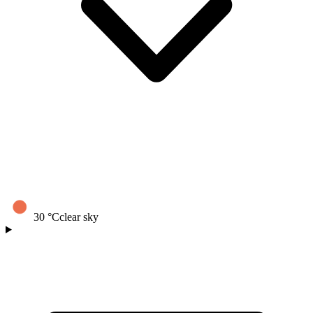
30
°C
clear sky