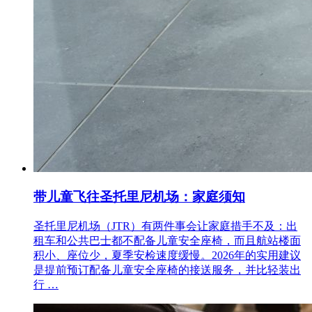
带儿童飞往圣托里尼机场：家庭须知
圣托里尼机场（JTR）有两件事会让家庭措手不及：出
租车和公共巴士都不配备儿童安全座椅，而且航站楼面
积小、座位少，夏季安检速度缓慢。2026年的实用建议
是提前预订配备儿童安全座椅的接送服务，并比轻装出
行 …